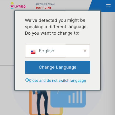
AUTHOR ΕΊΝΑΙ
OFFLINE
We've detected you might be
Μάθημα - Σχεδιασμός και υλοποίηση
speaking a different language.
διαδραστικών μαθημάτων - Ομάδα 4
Do you want to change to:
English
Change Language
Close and do not switch language