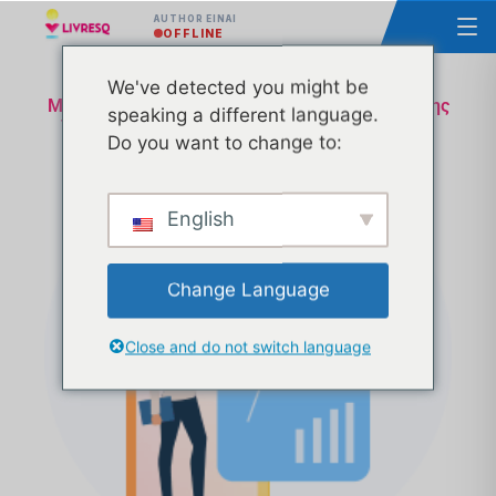
AUTHOR ΕΊΝΑΙ
OFFLINE
We've detected you might be
Μάθημα - Σχεδιασμός της υλοποίησης και χρήσης
speaking a different language.
των Ανοικτών Εκπαιδευτικών Πόρων Ομάδα 1
Do you want to change to:
Pluxee
English
Change Language
Close and do not switch language