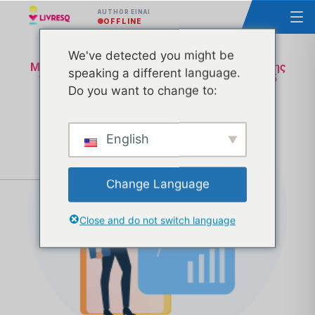
AUTHOR ΕΊΝΑΙ
OFFLINE
We've detected you might be
Μάθημα - Σχεδιασμός της υλοποίησης και χρήσης
speaking a different language.
των Ανοικτών Εκπαιδευτικών Πόρων Ομάδα 5
Do you want to change to:
English
Change Language
Close and do not switch language