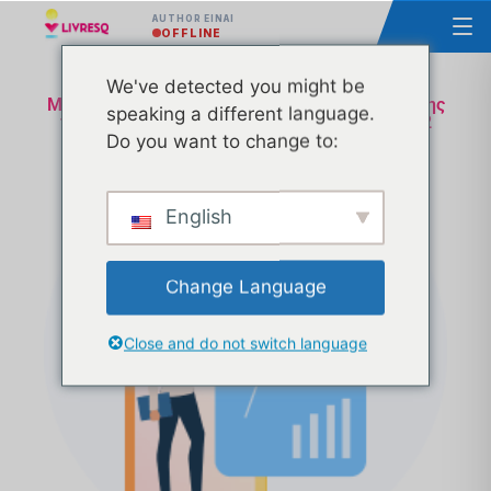
AUTHOR ΕΊΝΑΙ
OFFLINE
We've detected you might be
Μάθημα - Σχεδιασμός της υλοποίησης και χρήσης
speaking a different language.
των Ανοικτών Εκπαιδευτικών Πόρων Ομάδα 2
Do you want to change to:
Pluxee
English
Change Language
Close and do not switch language