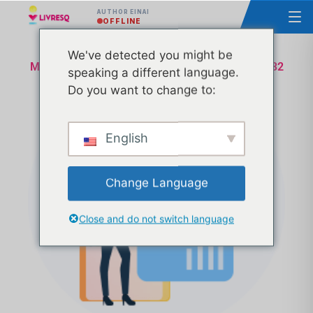
AUTHOR ΕΊΝΑΙ
OFFLINE
We've detected you might be
Μάθημα - Βασικές αρχές του LIVRESQ - Ομάδα 32
speaking a different language.
Do you want to change to:
English
Change Language
Close and do not switch language