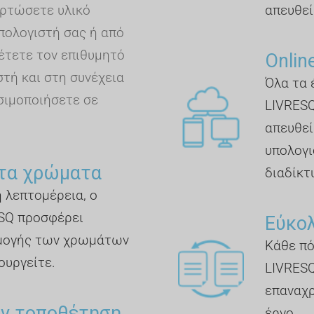
ρτώσετε υλικό
απευθεί
πολογιστή σας ή από
έτετε τον επιθυμητό
Online
τή και στη συνέχεια
Όλα τα 
σιμοποιήσετε σε
LIVRESQ
απευθεία
υπολογι
τα χρώματα
διαδίκτυ
η λεπτομέρεια, ο
SQ προσφέρει
Εύκο
μογής των χρωμάτων
Κάθε πό
ουργείτε.
LIVRESQ
επαναχρ
ην τοποθέτηση
έργο.