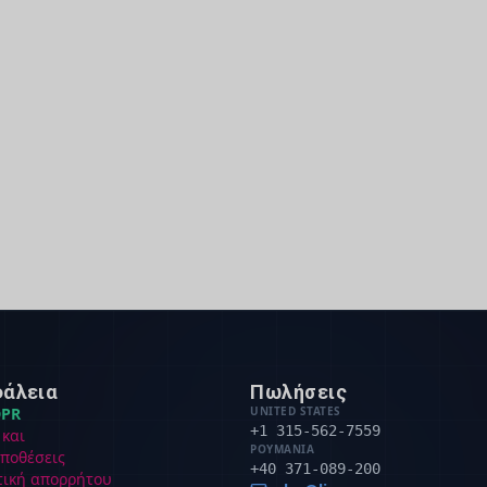
άλεια
Πωλήσεις
PR
UNITED STATES
+1 315-562-7559
 και
ΡΟΥΜΑΝΊΑ
ποθέσεις
+40 371-089-200
τική απορρήτου