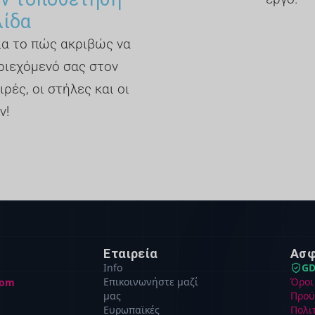
λίδα
για το πώς ακριβώς να
ριεχόμενό σας στον
ιρές, οι στήλες και οι
ν!
Εταιρεία
Ασφ
Info
GD
Επικοινωνήστε μαζί
Όροι
com
μας
Προϋ
Ευρωπαϊκές
Πολι