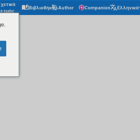
Σχετικά
Βιβλιοθήκη
Author
Companion
Ελληνικά
ε εμάς
ge.
e