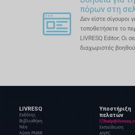
πόρων στη σε
Δεν είστε σίγουροι 
τοποθετήσετε το πε
LIVRESQ Editor; Οι σε
διαχωριστές βοηθού
LIVRESQ
Υποστήριξη
Εκδότης
πελατών
Βιβλιοθήκη
help@livresq.
Νέα
Εκπαίδευση
Λύση PNRR
ANPC