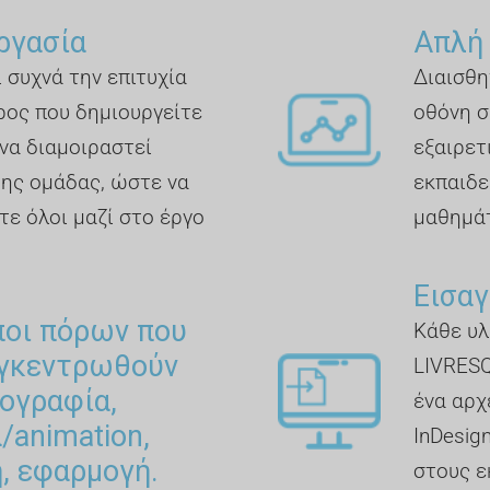
ργασία
Απλή
 συχνά την επιτυχία
Διαισθη
ρος που δημιουργείτε
οθόνη σ
να διαμοιραστεί
εξαιρετ
της ομάδας, ώστε να
εκπαιδε
τε όλοι μαζί στο έργο
μαθημά
Εισαγ
ποι πόρων που
Κάθε υλ
υγκεντρωθούν
LIVRESQ
ογραφία,
ένα αρχ
α/animation,
InDesig
, εφαρμογή.
στους ε