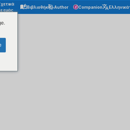
Σχετικά
Βιβλιοθήκη
Author
Companion
Ελληνικά
ε εμάς
ge.
e