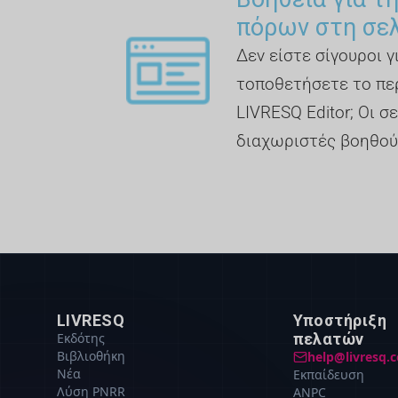
πόρων στη σε
Δεν είστε σίγουροι 
τοποθετήσετε το πε
LIVRESQ Editor; Οι σε
διαχωριστές βοηθού
LIVRESQ
Υποστήριξη
Εκδότης
πελατών
Βιβλιοθήκη
help@livresq.
Νέα
Εκπαίδευση
Λύση PNRR
ANPC