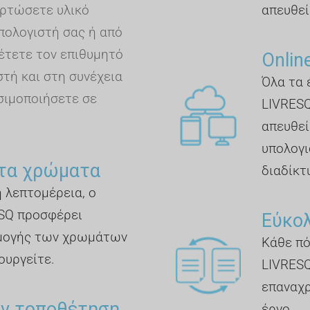
ρτώσετε υλικό
απευθεί
πολογιστή σας ή από
έτετε τον επιθυμητό
Online
τή και στη συνέχεια
Όλα τα 
σιμοποιήσετε σε
LIVRESQ
απευθεία
υπολογι
τα χρώματα
διαδίκτυ
η λεπτομέρεια, ο
SQ προσφέρει
Εύκο
μογής των χρωμάτων
Κάθε πό
ουργείτε.
LIVRESQ
επαναχρ
ην τοποθέτηση
έργο.