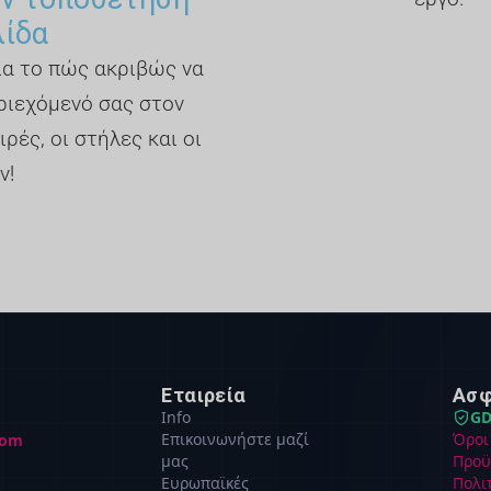
λίδα
για το πώς ακριβώς να
ριεχόμενό σας στον
ιρές, οι στήλες και οι
ν!
Εταιρεία
Ασφ
Info
GD
Επικοινωνήστε μαζί
Όροι
com
μας
Προϋ
Ευρωπαϊκές
Πολι