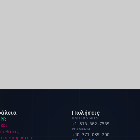
άλεια
Πωλήσεις
PR
UNITED STATES
+1 315-562-7559
 και
ΡΟΥΜΑΝΊΑ
ποθέσεις
+40 371-089-200
τική απορρήτου