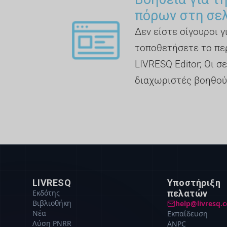
πόρων στη σε
Δεν είστε σίγουροι 
τοποθετήσετε το πε
LIVRESQ Editor; Οι σε
διαχωριστές βοηθού
LIVRESQ
Υποστήριξη
Εκδότης
πελατών
Βιβλιοθήκη
help@livresq.
Νέα
Εκπαίδευση
Λύση PNRR
ANPC