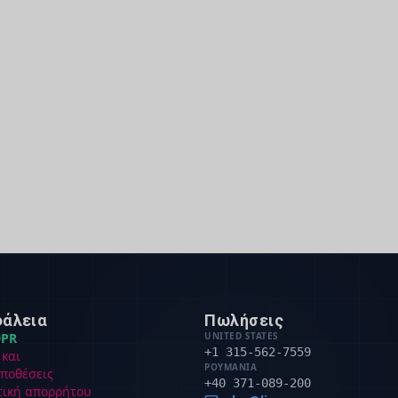
άλεια
Πωλήσεις
PR
UNITED STATES
+1 315-562-7559
 και
ΡΟΥΜΑΝΊΑ
ποθέσεις
+40 371-089-200
τική απορρήτου