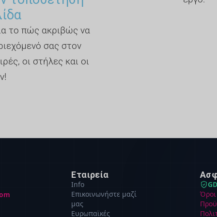
λίδα
για το πώς ακριβώς να
ριεχόμενό σας στον
ιρές, οι στήλες και οι
ν!
Εταιρεία
Ασφ
Info
GD
Επικοινωνήστε μαζί
Όροι
com
μας
Προϋ
Ευρωπαϊκές
Πολι