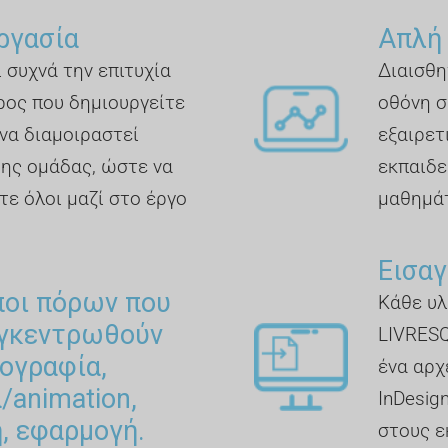
ργασία
Απλή
 συχνά την επιτυχία
Διαισθη
ρος που δημιουργείτε
οθόνη σ
να διαμοιραστεί
εξαιρετ
της ομάδας, ώστε να
εκπαιδε
τε όλοι μαζί στο έργο
μαθημά
Εισαγ
ποι πόρων που
Κάθε υλ
υγκεντρωθούν
LIVRESQ
ογραφία,
ένα αρχ
α/animation,
InDesig
, εφαρμογή.
στους ε