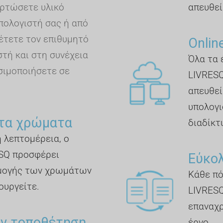
ρτώσετε υλικό
απευθεί
πολογιστή σας ή από
έτετε τον επιθυμητό
Online
τή και στη συνέχεια
Όλα τα 
σιμοποιήσετε σε
LIVRESQ
απευθεία
υπολογι
τα χρώματα
διαδίκτυ
η λεπτομέρεια, ο
SQ προσφέρει
Εύκο
μογής των χρωμάτων
Κάθε πό
ουργείτε.
LIVRESQ
επαναχρ
ην τοποθέτηση
έργο.