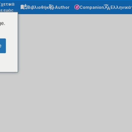
Σχετικά
Βιβλιοθήκη
Author
Companion
Ελληνικά
ε εμάς
ge.
e