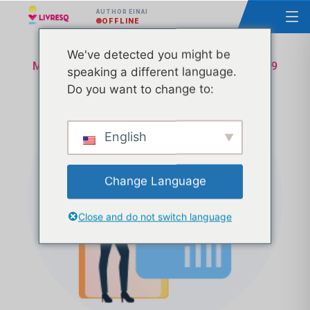
AUTHOR ΕΊΝΑΙ
OFFLINE
We've detected you might be
Μάθημα - Βασικές αρχές του LIVRESQ - Ομάδα 9
speaking a different language.
Do you want to change to:
English
Change Language
Close and do not switch language