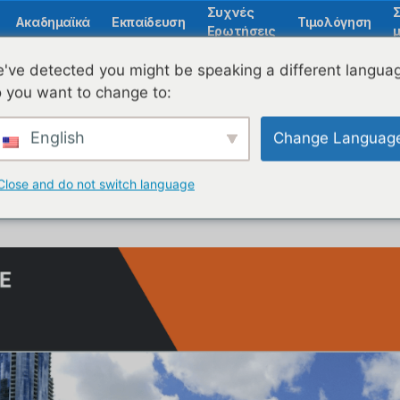
Συχνές
Ακαδημαϊκά
Εκπαίδευση
Τιμολόγηση
Ερωτήσεις
μ
've detected you might be speaking a different langua
 you want to change to:
Πρότυπο Aero Skylin
English
Change Languag
 όμορφο πρότυπο elearning για εταιρικά μαθή
Close and do not switch language