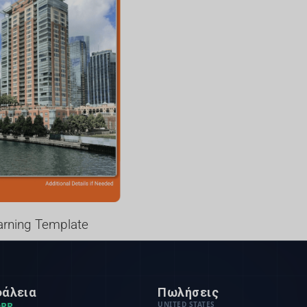
earning Template
άλεια
Πωλήσεις
PR
UNITED STATES