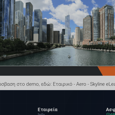
όσβαση στο demo, εδώ:
Εταιρικό - Aero - Skyline eL
Εταιρεία
Ασφ
Info
GD