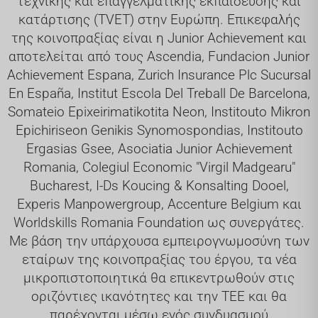
τεχνικής και επαγγελματικής εκπαίδευσης και
κατάρτισης (TVET) στην Ευρώπη. Επικεφαλής
της κοινοπραξίας είναι η Junior Achievement και
αποτελείται από τους Ascendia, Fundacion Junior
Achievement Espana, Zurich Insurance Plc Sucursal
En España, Institut Escola Del Treball De Barcelona,
Somateio Epixeirimatikotita Neon, Institouto Mikron
Epichiriseon Genikis Synomospondias, Institouto
Ergasias Gsee, Asociatia Junior Achievement
Romania, Colegiul Economic "Virgil Madgearu"
Bucharest, I-Ds Koucing & Konsalting Dooel,
Experis Manpowergroup, Accenture Belgium και
Worldskills Romania Foundation ως συνεργάτες.
Με βάση την υπάρχουσα εμπειρογνωμοσύνη των
εταίρων της κοινοπραξίας του έργου, τα νέα
μικροπιστοποιητικά θα επικεντρωθούν στις
οριζόντιες ικανότητες και την ΤΕΕ και θα
παρέχονται μέσω ενός συνδυασμού