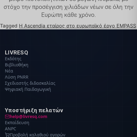
στόχο την προσέγγιση χιλιάδων νέων σε όλη την
Ευρώπη κάθε χρόνο.
Tagged
Η Ascendia εταίρος στο ευρωπαϊκό έργο EMPASS
LIVRESQ
Εκδότης
Βιβλιοθήκη
Νέα
Λύση PNRR
Σχεδιαστής διδασκαλίας
Ψηφιακή Παιδαγωγική
Υποστήριξη πελατών
help@livresq.com
Εκπαίδευση
ANPC
Προβολή καλαθιού αγορών