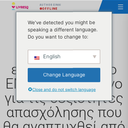
AUTHOR ΕΊΝΑΙ
OFFLINE
We've detected you might be
speaking a different language.
Η Ascendia,
Do you want to change to:
εταίρος στο
English
ευρωπαϊκό έργο
Change Language
EMPASS, ένα έργο
Close and do not switch language
για τις δεξιότητες
απασχόλησης που
θα αναπτυχθεί από