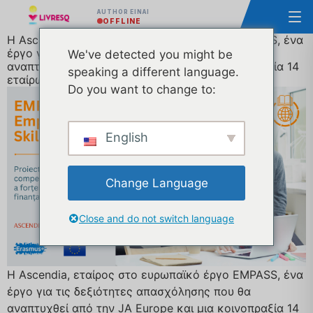
AUTHOR ΕΊΝΑΙ
OFFLINE
Η Ascendia, εταίρος στο ευρωπαϊκό έργο EMPASS, ένα
έργο για τις δεξιότητες απασχόλησης που θα
We've detected you might be
αναπτυχθεί από την JA Europe και μια κοινοπραξία 14
speaking a different language.
εταίρων με χρηματοδότηση από την ΕΕ.
Do you want to change to:
English
Change Language
Close and do not switch language
Η Ascendia, εταίρος στο ευρωπαϊκό έργο EMPASS, ένα
έργο για τις δεξιότητες απασχόλησης που θα
αναπτυχθεί από την JA Europe και μια κοινοπραξία 14