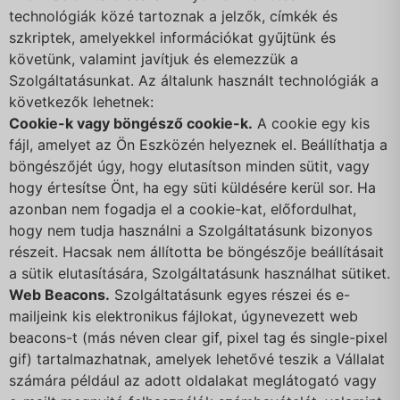
technológiák közé tartoznak a jelzők, címkék és
szkriptek, amelyekkel információkat gyűjtünk és
követünk, valamint javítjuk és elemezzük a
Szolgáltatásunkat. Az általunk használt technológiák a
következők lehetnek:
Cookie-k vagy böngésző cookie-k.
A cookie egy kis
fájl, amelyet az Ön Eszközén helyeznek el. Beállíthatja a
böngészőjét úgy, hogy elutasítson minden sütit, vagy
hogy értesítse Önt, ha egy süti küldésére kerül sor. Ha
azonban nem fogadja el a cookie-kat, előfordulhat,
hogy nem tudja használni a Szolgáltatásunk bizonyos
részeit. Hacsak nem állította be böngészője beállításait
a sütik elutasítására, Szolgáltatásunk használhat sütiket.
Web Beacons.
Szolgáltatásunk egyes részei és e-
mailjeink kis elektronikus fájlokat, úgynevezett web
beacons-t (más néven clear gif, pixel tag és single-pixel
gif) tartalmazhatnak, amelyek lehetővé teszik a Vállalat
számára például az adott oldalakat meglátogató vagy