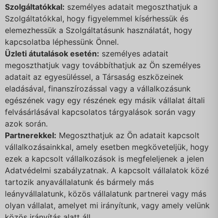
Szolgáltatókkal:
személyes adatait megoszthatjuk a
Szolgáltatókkal, hogy figyelemmel kísérhessük és
elemezhessük a Szolgáltatásunk használatát, hogy
kapcsolatba léphessünk Önnel.
Üzleti átutalások esetén:
személyes adatait
megoszthatjuk vagy továbbíthatjuk az Ön személyes
adatait az egyesüléssel, a Társaság eszközeinek
eladásával, finanszírozással vagy a vállalkozásunk
egészének vagy egy részének egy másik vállalat általi
felvásárlásával kapcsolatos tárgyalások során vagy
azok során.
Partnerekkel:
Megoszthatjuk az Ön adatait kapcsolt
vállalkozásainkkal, amely esetben megköveteljük, hogy
ezek a kapcsolt vállalkozások is megfeleljenek a jelen
Adatvédelmi szabályzatnak. A kapcsolt vállalatok közé
tartozik anyavállalatunk és bármely más
leányvállalatunk, közös vállalatunk partnerei vagy más
olyan vállalat, amelyet mi irányítunk, vagy amely velünk
közös irányítás alatt áll.