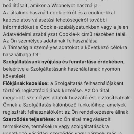
beállításait, amikor a Webhelyet használja.
Az általunk használt cookie-król és a cookie-kkal
kapcsolatos választási lehetőségeiről további
információkat a Cookie-szabályzatunkban vagy a jelen
Adatvédelmi szabályzat Cookie-k című részében talál.
Az Ön személyes adatainak felhasználása
A Társaság a személyes adatokat a következő célokra
használhatja fel:
Szolgáltatásunk nyújtása és fenntartása érdekében,
beleértve a Szolgáltatásunk használatának nyomon
követését.
Fiókjának kezelése:
a Szolgáltatás felhasználójaként
történő regisztrációjának kezelése. Az Ön által
megadott személyes adatok hozzáférést biztosíthatnak
Önnek a Szolgáltatás különböző funkcióihoz, amelyek
regisztrált felhasználóként az Ön rendelkezésére állnak.
Szerződés teljesítése:
az Ön által megvásárolt
termékekre, termékekre vagy szolgáltatásokra
vonatkozó vásárlási szerződés vagy bármely más, a