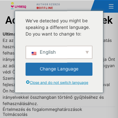
AUTHOR SZERZŐ
OFFLINE
Adatvédelmi irányelvek
We've detected you might be
speaking a different language.
Do you want to change to:
Ultima actualizare: 31 martie 2026
Ez az Adatvédelmi szabályzat ismerteti a Szolgáltatás
használata során az Ön adatainak gyűjtésére,
English
felhasználására és közzétételére vonatkozó
irányelveinket és eljárásainkat, valamint tájékoztatja Önt
az adatvédelmi jogairól és arról, hogy a törvény hogyan
Change Language
védi Önt.
Személyes adatait a Szolgáltatás nyújtására és
Close and do not switch language
fejlesztésére használjuk. A Szolgáltatás használatával
Ön hozzájárul az adatoknak a jelen Adatvédelmi
irányelvekkel összhangban történő gyűjtéséhez és
felhasználásához.
Értelmezés és fogalommeghatározások
Tolmácsolás