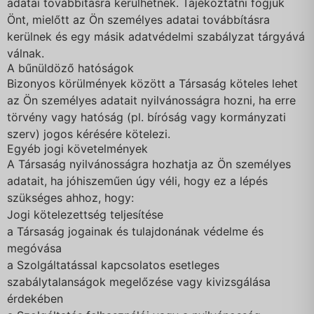
adatai továbbításra kerülhetnek. Tájékoztatni fogjuk
Önt, mielőtt az Ön személyes adatai továbbításra
kerülnek és egy másik adatvédelmi szabályzat tárgyává
válnak.
A bűnüldöző hatóságok
Bizonyos körülmények között a Társaság köteles lehet
az Ön személyes adatait nyilvánosságra hozni, ha erre
törvény vagy hatóság (pl. bíróság vagy kormányzati
szerv) jogos kérésére kötelezi.
Egyéb jogi követelmények
A Társaság nyilvánosságra hozhatja az Ön személyes
adatait, ha jóhiszeműen úgy véli, hogy ez a lépés
szükséges ahhoz, hogy:
Jogi kötelezettség teljesítése
a Társaság jogainak és tulajdonának védelme és
megóvása
a Szolgáltatással kapcsolatos esetleges
szabálytalanságok megelőzése vagy kivizsgálása
érdekében