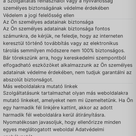
a Szolgáltatás felhasználói vagy a nyilvánosság
személyes biztonságának védelme érdekében
Védelem a jogi felelősség ellen
Az Ön személyes adatainak biztonsága
Az Ön személyes adatainak biztonsága fontos
számunkra, de kérjük, ne feledje, hogy az interneten
keresztül történő továbbítás vagy az elektronikus
tárolás semmilyen módszere nem 100% biztonságos.
Bár törekszünk arra, hogy kereskedelmi szempontból
elfogadható eszközöket alkalmazzunk az Ön személyes
adatainak védelme érdekében, nem tudjuk garantálni az
abszolút biztonságot.
Más weboldalakra mutató linkek
Szolgáltatásunk tartalmazhat olyan más weboldalakra
mutató linkeket, amelyeket nem mi üzemeltetünk. Ha Ön
egy harmadik fél linkjére kattint, akkor az adott
harmadik fél weboldalára kerül átirányításra.
Nyomatékosan javasoljuk, hogy ellenőrizze minden
egyes meglátogatott weboldal Adatvédelmi