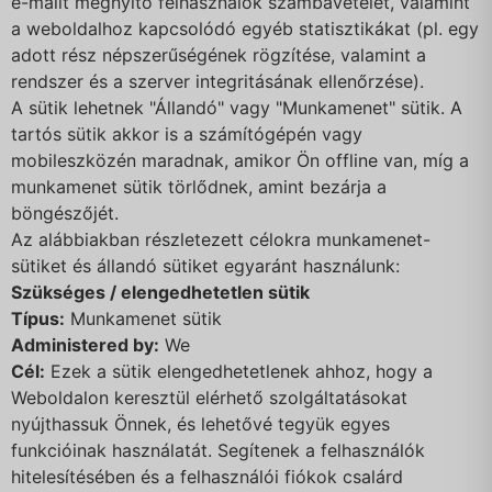
e-mailt megnyitó felhasználók számbavételét, valamint
a weboldalhoz kapcsolódó egyéb statisztikákat (pl. egy
adott rész népszerűségének rögzítése, valamint a
rendszer és a szerver integritásának ellenőrzése).
A sütik lehetnek "Állandó" vagy "Munkamenet" sütik. A
tartós sütik akkor is a számítógépén vagy
mobileszközén maradnak, amikor Ön offline van, míg a
munkamenet sütik törlődnek, amint bezárja a
böngészőjét.
Az alábbiakban részletezett célokra munkamenet-
sütiket és állandó sütiket egyaránt használunk:
Szükséges / elengedhetetlen sütik
Típus:
Munkamenet sütik
Administered by:
We
Cél:
Ezek a sütik elengedhetetlenek ahhoz, hogy a
Weboldalon keresztül elérhető szolgáltatásokat
nyújthassuk Önnek, és lehetővé tegyük egyes
funkcióinak használatát. Segítenek a felhasználók
hitelesítésében és a felhasználói fiókok csalárd