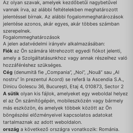
Az olyan szavak, amelyek kezdőbetűi nagybetűvel
vannak írva, az alábbi feltételekben meghatározott
jelentéssel bírnak. Az alábbi fogalommeghatározások
jelentése azonos, akár egyes, akár többes számban
szerepelnek.
Fogalommeghatározások
A jelen adatvédelmi irányelv alkalmazásában:
Fiók
az Ön számára létrehozott egyedi fiókot jelenti,
amely a Szolgáltatásunkhoz vagy annak részeihez való
hozzáféréshez szükséges.
Cég
(denumită fie „Compania”, „Noi”, „Nouă” sau „Al
nostru” în prezentul Acord) se referă la Ascendia S.A.,
Dinicu Golescu 36, București, Etaj 4, 010873, Sector 2
A sütik
olyan kis fájlok, amelyeket egy weboldal helyez
el az Ön számítógépén, mobileszközén vagy bármely
más eszközön, és amelyek többek között az Ön
böngészési előzményeivel kapcsolatos adatokat
tartalmaznak az adott weboldalon.
ország
a következő országra vonatkozik: Románia.