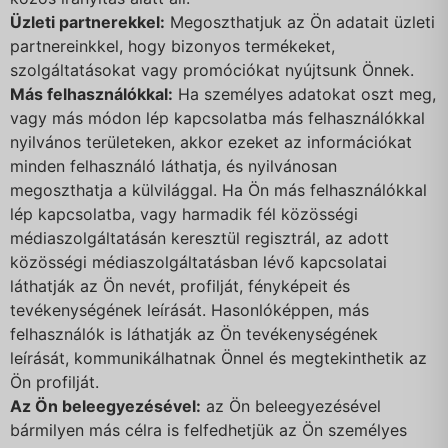
Üzleti partnerekkel:
Megoszthatjuk az Ön adatait üzleti
partnereinkkel, hogy bizonyos termékeket,
szolgáltatásokat vagy promóciókat nyújtsunk Önnek.
Más felhasználókkal:
Ha személyes adatokat oszt meg,
vagy más módon lép kapcsolatba más felhasználókkal
nyilvános területeken, akkor ezeket az információkat
minden felhasználó láthatja, és nyilvánosan
megoszthatja a külvilággal. Ha Ön más felhasználókkal
lép kapcsolatba, vagy harmadik fél közösségi
médiaszolgáltatásán keresztül regisztrál, az adott
közösségi médiaszolgáltatásban lévő kapcsolatai
láthatják az Ön nevét, profilját, fényképeit és
tevékenységének leírását. Hasonlóképpen, más
felhasználók is láthatják az Ön tevékenységének
leírását, kommunikálhatnak Önnel és megtekinthetik az
Ön profilját.
Az Ön beleegyezésével:
az Ön beleegyezésével
bármilyen más célra is felfedhetjük az Ön személyes