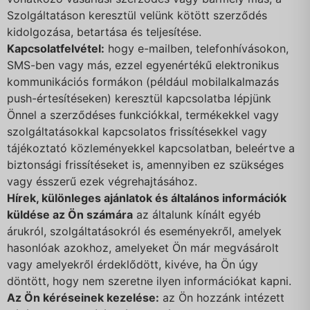
Szolgáltatáson keresztül velünk kötött szerződés
kidolgozása, betartása és teljesítése.
Kapcsolatfelvétel:
hogy e-mailben, telefonhívásokon,
SMS-ben vagy más, ezzel egyenértékű elektronikus
kommunikációs formákon (például mobilalkalmazás
push-értesítéseken) keresztül kapcsolatba lépjünk
Önnel a szerződéses funkciókkal, termékekkel vagy
szolgáltatásokkal kapcsolatos frissítésekkel vagy
tájékoztató közleményekkel kapcsolatban, beleértve a
biztonsági frissítéseket is, amennyiben ez szükséges
vagy ésszerű ezek végrehajtásához.
Hírek, különleges ajánlatok és általános információk
küldése az Ön számára
az általunk kínált egyéb
árukról, szolgáltatásokról és eseményekről, amelyek
hasonlóak azokhoz, amelyeket Ön már megvásárolt
vagy amelyekről érdeklődött, kivéve, ha Ön úgy
döntött, hogy nem szeretne ilyen információkat kapni.
Az Ön kéréseinek kezelése:
az Ön hozzánk intézett