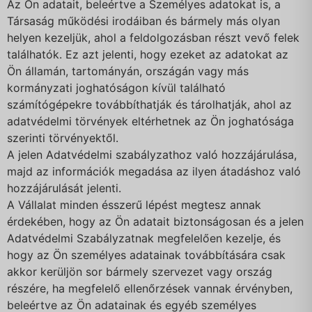
Az Ön adatait, beleértve a Személyes adatokat is, a
Társaság működési irodáiban és bármely más olyan
helyen kezeljük, ahol a feldolgozásban részt vevő felek
találhatók. Ez azt jelenti, hogy ezeket az adatokat az
Ön államán, tartományán, országán vagy más
kormányzati joghatóságon kívül található
számítógépekre továbbíthatják és tárolhatják, ahol az
adatvédelmi törvények eltérhetnek az Ön joghatósága
szerinti törvényektől.
A jelen Adatvédelmi szabályzathoz való hozzájárulása,
majd az információk megadása az ilyen átadáshoz való
hozzájárulását jelenti.
A Vállalat minden ésszerű lépést megtesz annak
érdekében, hogy az Ön adatait biztonságosan és a jelen
Adatvédelmi Szabályzatnak megfelelően kezelje, és
hogy az Ön személyes adatainak továbbítására csak
akkor kerüljön sor bármely szervezet vagy ország
részére, ha megfelelő ellenőrzések vannak érvényben,
beleértve az Ön adatainak és egyéb személyes