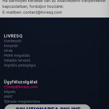
Ha bármilyen kérdése van az Adatvédelmi irányelvekkel
kapcsolatban, forduljon hozzánk:
E-mailben:
contact@livresq.com
LIVRESQ
Szerkesztő
Könyvtár
Hírek
PNRR megoldás
Oktatási tervező
Digitális pedagógia
Ügyfélszolgálat
help@livresq.com
Képzés
ANPC
Kosár megtekintése