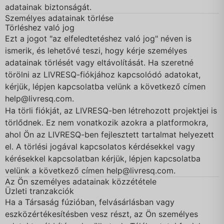
adatainak biztonságát.
Személyes adatainak törlése
Törléshez való jog
Ezt a jogot "az elfeledtetéshez való jog" néven is
ismerik, és lehetővé teszi, hogy kérje személyes
adatainak törlését vagy eltávolítását. Ha szeretné
törölni az LIVRESQ-fiókjához kapcsolódó adatokat,
kérjük, lépjen kapcsolatba velünk a következő címen
help@livresq.com
.
Ha törli fiókját, az LIVRESQ-ben létrehozott projektjei is
törlődnek. Ez nem vonatkozik azokra a platformokra,
ahol Ön az LIVRESQ-ben fejlesztett tartalmat helyezett
el. A törlési jogával kapcsolatos kérdésekkel vagy
kérésekkel kapcsolatban kérjük, lépjen kapcsolatba
velünk a következő címen
help@livresq.com
.
Az Ön személyes adatainak közzététele
Üzleti tranzakciók
Ha a Társaság fúzióban, felvásárlásban vagy
eszközértékesítésben vesz részt, az Ön személyes