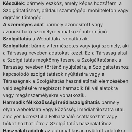
Készülék
: bármely eszköz, amely képes hozzáférni a
Szolgáltatáshoz, például számítógép, mobiltelefon vagy
digitális táblagép.
A személyes adat
bármely azonosított vagy
azonosítható személyre vonatkozó információ.
Szolgáltatás
a Weboldalra vonatkozik.
Szolgáltató
: bármely természetes vagy jogi személy, aki
a Társaság nevében adatokat kezel. Ez a Társaság által
a Szolgáltatás megkönnyítésére, a Szolgáltatásnak a
Társaság nevében történő nyújtására, a Szolgáltatáshoz
kapcsolódó szolgáltatások nyújtására vagy a
Társaságnak a Szolgáltatás használatának elemzésében
való segítésére megbízott harmadik fél vállalatokra
vagy magánszemélyekre vonatkozik.
Harmadik fél közösségi médiaszolgáltatás
bármely
olyan weboldalra vagy közösségi médiahálózatra utal,
amelyen keresztül a Felhasználó csatlakozhat vagy
fiókot hozhat létre a Szolgáltatás használatához.
Használati adatok
az automatikusan gyűjtött adatokra