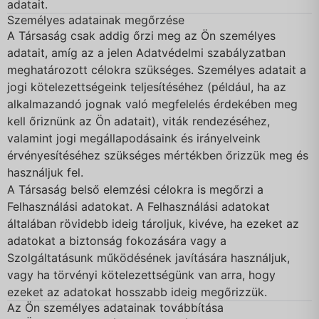
adatait.
Személyes adatainak megőrzése
A Társaság csak addig őrzi meg az Ön személyes
adatait, amíg az a jelen Adatvédelmi szabályzatban
meghatározott célokra szükséges. Személyes adatait a
jogi kötelezettségeink teljesítéséhez (például, ha az
alkalmazandó jognak való megfelelés érdekében meg
kell őriznünk az Ön adatait), viták rendezéséhez,
valamint jogi megállapodásaink és irányelveink
érvényesítéséhez szükséges mértékben őrizzük meg és
használjuk fel.
A Társaság belső elemzési célokra is megőrzi a
Felhasználási adatokat. A Felhasználási adatokat
általában rövidebb ideig tároljuk, kivéve, ha ezeket az
adatokat a biztonság fokozására vagy a
Szolgáltatásunk működésének javítására használjuk,
vagy ha törvényi kötelezettségünk van arra, hogy
ezeket az adatokat hosszabb ideig megőrizzük.
Az Ön személyes adatainak továbbítása