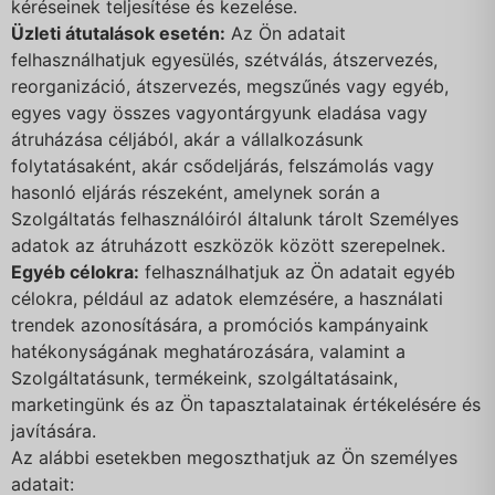
kéréseinek teljesítése és kezelése.
Üzleti átutalások esetén:
Az Ön adatait
felhasználhatjuk egyesülés, szétválás, átszervezés,
reorganizáció, átszervezés, megszűnés vagy egyéb,
egyes vagy összes vagyontárgyunk eladása vagy
átruházása céljából, akár a vállalkozásunk
folytatásaként, akár csődeljárás, felszámolás vagy
hasonló eljárás részeként, amelynek során a
Szolgáltatás felhasználóiról általunk tárolt Személyes
adatok az átruházott eszközök között szerepelnek.
Egyéb célokra:
felhasználhatjuk az Ön adatait egyéb
célokra, például az adatok elemzésére, a használati
trendek azonosítására, a promóciós kampányaink
hatékonyságának meghatározására, valamint a
Szolgáltatásunk, termékeink, szolgáltatásaink,
marketingünk és az Ön tapasztalatainak értékelésére és
javítására.
Az alábbi esetekben megoszthatjuk az Ön személyes
adatait: