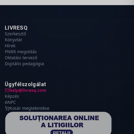
LIVRESQ
Szerkesztő
Könyvtár
Hírek
PNRR megoldás
Oktatási tervező
Digitális pedagógia
Ügyfélszolgálat
help@livresq.com
Képzés
ANPC
Kosár megtekintése