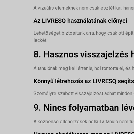
A vizuális elemeknek nem csak esztétikai, hanem
Az LIVRESQ használatának előnyei
Lehetőséget biztosítunk arra, hogy csak ott épí
leckét.
8. Hasznos visszajelzés 
A tanulónak meg kell értenie, hol rontotta el, és 
Könnyű létrehozás az LIVRESQ segít
Személyre szabott visszajelzést adhat minden e
9. Nincs folyamatban lév
A közbenső ellenőrzések nélkül a tanuló nem tu