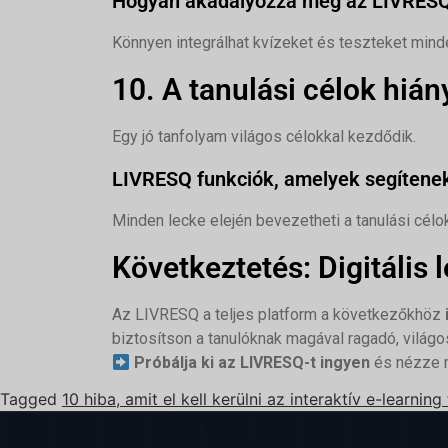
Hogyan akadályozza meg az LIVRESQ 
Könnyen integrálhat kvízeket és teszteket minde
10. A tanulási célok hián
Egy jó tanfolyam világos célokkal kezdődik.
LIVRESQ funkciók, amelyek segítene
Minden lecke elején bevezetheti a tanulási céloka
Következtetés: Digitáli
Az LIVRESQ a teljes platform a következőkhöz
biztosítson a tanulóknak magával ragadó, világ
Próbálja ki az LIVRESQ-t ingyen
és nézze m
Tagged
10 hiba, amit el kell kerülni az interaktív e-lear