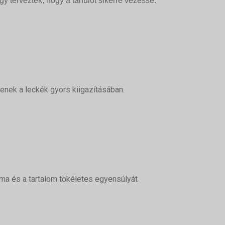
gy tervezték, hogy a tanulót sikerre vezesse.
enek a leckék gyors kiigazításában.
ma és a tartalom tökéletes egyensúlyát