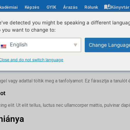
kadémiai
Képzés
GYIK
Árazás
Rólunk
Könyvtár
-learning tartalmak létrehozásakor. És hogy az LIVRESQ hogy
've detected you might be speaking a different langua
gedhetetlen a modern oktatásban, legyen szó formális oktatásról,
 you want to change to:
amelyek jelentősen csökkenthetik az online tanfolyamok hatását.
l - tanárokkal, oktatókkal, oktatástervezőkkel vagy L&D szakem
English
Change Languag
rabban az e-learningben. Az alábbiakban bemutatjuk a 10 legnagy
dern, világos és hatékony leckéket létrehozni, mindenféle gon
Close and do not switch language
yszerre
el vagy adattal töltik meg a tanfolyamot. Ez fárasztja a tanulót
tot
 elit. Ut elit tellus, luctus nec ullamcorper mattis, pulvinar dap
 hiánya