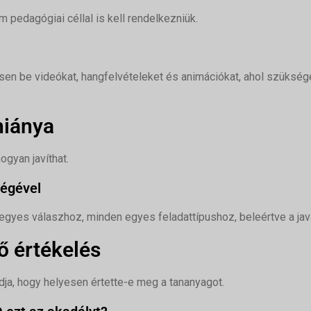
 pedagógiai céllal is kell rendelkezniük.
tsen be videókat, hangfelvételeket és animációkat, ahol szüksége
hiánya
hogyan javíthat.
ségével
gyes válaszhoz, minden egyes feladattípushoz, beleértve a jav
ő értékelés
dja, hogy helyesen értette-e meg a tananyagot.