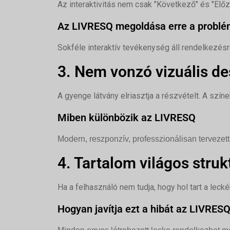
Az interaktivitás nem csak "Következő" és "Előző
Az LIVRESQ megoldása erre a problé
Sokféle interaktív tevékenység áll rendelkezésr
3. Nem vonzó vizuális de
A gyenge látvány elriasztja a részvételt. A szí
Miben különbözik az LIVRESQ
Modern, reszponzív, professzionálisan tervezett
4. Tartalom világos struk
Ha a felhasználó nem tudja, hogy hol tart a leck
Hogyan javítja ezt a hibát az LIVRES