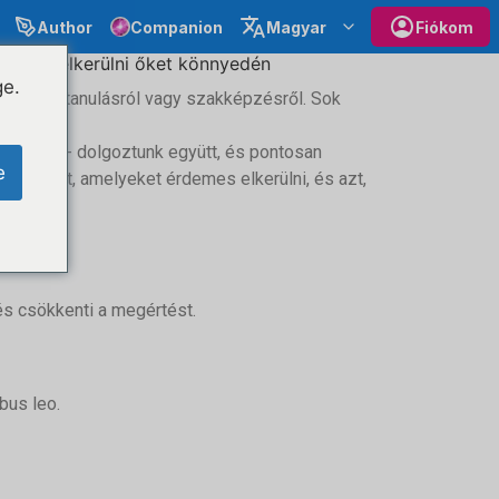
Author
Companion
Magyar
Fiókom
an segít elkerülni őket könnyedén
ge.
 vállalati tanulásról vagy szakképzésről. Sok
berekkel - dolgoztunk együtt, és pontosan
e
obb hibát, amelyeket érdemes elkerülni, és azt,
d nélkül.
 és csökkenti a megértést.
ibus leo.