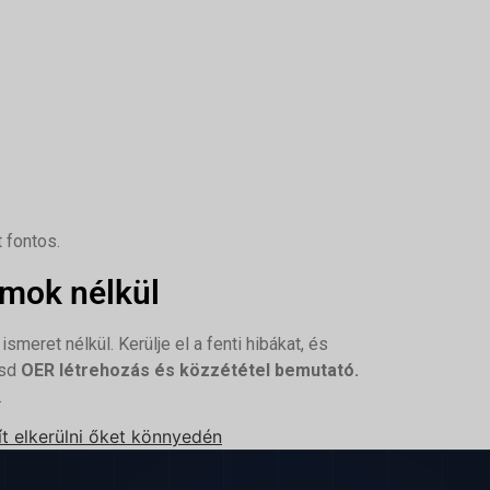
t fontos.
umok nélkül
meret nélkül. Kerülje el a fenti hibákat, és
ásd
OER létrehozás és közzététel bemutató
.
.
ít elkerülni őket könnyedén