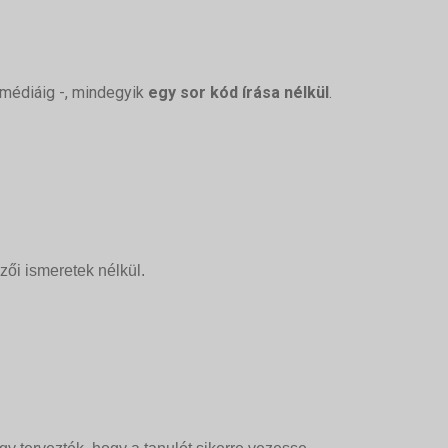
timédiáig -, mindegyik
egy sor kód írása nélkül
.
zői ismeretek nélkül.