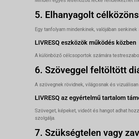
Minden egyes létrehozott lecke rendelkezhet men
5. Elhanyagolt célközön
Egy tanfolyam mindenkinek, valójában senkinek 
LIVRESQ eszközök működés közben
A különböző célcsoportok számára testreszabott 
6. Szöveggel feltöltött di
A szövegnek rövidnek, világosnak és vizuálisan t
LIVRESQ az egyértelmű tartalom tám
Szöveget, képeket, videót és hangot adhat hoz
szolgálja.
7. Szükségtelen vagy za