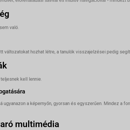
üvel, előrehaladási sávval és intuitív navigációval - mindezt ú
ség
sem való.
változatokat hozhat létre, a tanulók visszajelzései pedig segít
ák
eljesnek kell lennie.
ogatására
zá ugyanazon a képernyőn, gyorsan és egyszerűen. Mindez a for
varó multimédia