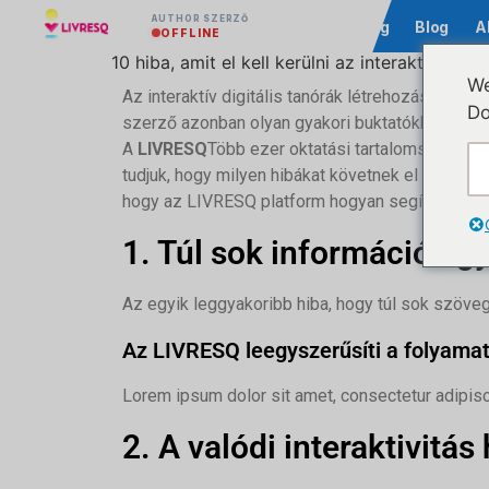
AUTHOR SZERZŐ
Közösség
Blog
A
OFFLINE
10 hiba, amit el kell kerülni az interaktív e
We
Az interaktív digitális tanórák létrehozása elen
Do
szerző azonban olyan gyakori buktatókba esik, 
A
LIVRESQ
Több ezer oktatási tartalomszerzőve
tudjuk, hogy milyen hibákat követnek el leggyak
hogy az LIVRESQ platform hogyan segít Önnek mo
1. Túl sok információ eg
Az egyik leggyakoribb hiba, hogy túl sok szövegg
Az LIVRESQ leegyszerűsíti a folyama
Lorem ipsum dolor sit amet, consectetur adipiscing
2. A valódi interaktivitás