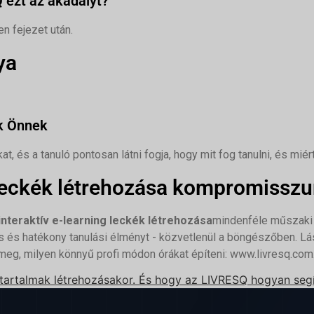
ezt az akadályt?
n fejezet után.
ya
k Önnek
t, és a tanuló pontosan látni fogja, hogy mit fog tanulni, és miér
s leckék létrehozása kompromissz
interaktív e-learning leckék létrehozása
mindenféle műszaki is
os és hatékony tanulási élményt - közvetlenül a böngészőben. L
eg, milyen könnyű profi módon órákat építeni:
www.livresq.com
ning tartalmak létrehozásakor. És hogy az LIVRESQ hogyan seg