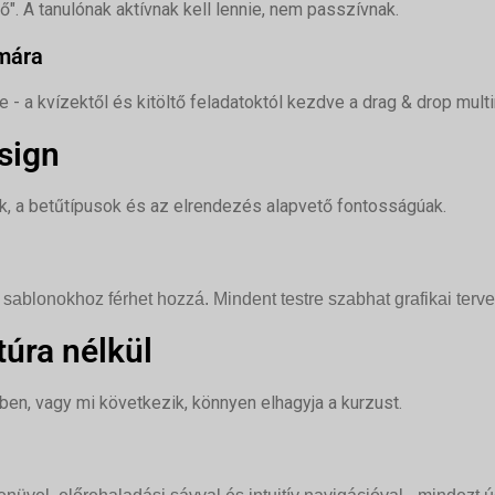
". A tanulónak aktívnak kell lennie, nem passzívnak.
mára
e - a kvízektől és kitöltő feladatoktól kezdve a drag & drop mul
sign
nek, a betűtípusok és az elrendezés alapvető fontosságúak.
 sablonokhoz férhet hozzá. Mindent testre szabhat grafikai terve
túra nélkül
ében, vagy mi következik, könnyen elhagyja a kurzust.
Q