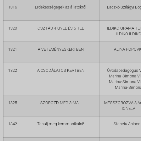
1316
Érdekességegek az állatokról
Laczkó Szilágyi Bo
1320
OSZTÁS 4-GYEL ÉS 5-TEL
ILDIKO GRAMA TE
ILDIKO ILDIK
1321
A VETEMÉNYESKERTBEN
ALINA POPOVI
1322
A CSODÁLATOS KERTBEN
Óvodapedagógus V
Marina-Simona Vl
Marina-Simona Vl
Marina-Simon
1325
SZOROZD MEG 3-MAL
MEGSZOROZVA 3,A
IONELA
1342
Tanulj meg kommunikálni!
Stanciu Anișoa