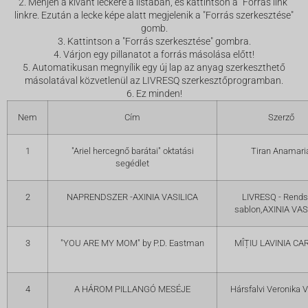
2. Menjen a kívánt leckére a listában, és kattintson a "Forrás link"
linkre. Ezután a lecke képe alatt megjelenik a "Forrás szerkesztése"
gomb.
3. Kattintson a "Forrás szerkesztése" gombra.
4. Várjon egy pillanatot a forrás másolása előtt!
5. Automatikusan megnyílik egy új lap az anyag szerkeszthető
másolatával közvetlenül az LIVRESQ szerkesztőprogramban.
6. Ez minden!
Nem
Cím
Szerző
1
"Ariel hercegnő barátai" oktatási
Tiran Anamari
segédlet
2
NAPRENDSZER -AXINIA VASILICA
LIVRESQ - Rends
sablon,AXINIA VAS
3
"YOU ARE MY MOM" by P.D. Eastman
MÎȚIU LAVINIA C
4
A HÁROM PILLANGÓ MESÉJE
Hársfalvi Veronika V