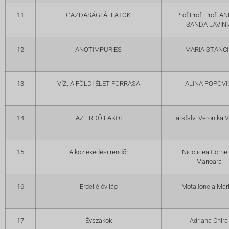
11
GAZDASÁGI ÁLLATOK
Prof Prof. Prof. A
SANDA LAVINI
12
ANOTIMPURIES
MARIA STANC
13
VÍZ, A FÖLDI ÉLET FORRÁSA
ALINA POPOVI
14
AZ ERDŐ LAKÓI
Hársfalvi Veronika V
15
A közlekedési rendőr
Nicolicea Cornel
Marioara
16
Erdei élővilág
Mota Ionela Mar
17
Évszakok
Adriana Chira