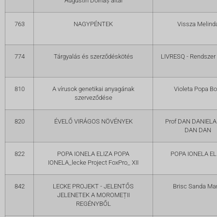
Augustin Doinaș által
763
NAGYPÉNTEK
Vissza Melind
774
Tárgyalás és szerződéskötés
LIVRESQ - Rendszer
810
A vírusok genetikai anyagának
Violeta Popa Bo
szerveződése
820
ÉVELŐ VIRÁGOS NÖVÉNYEK
Prof DAN DANIEL
DAN DAN
822
POPA IONELA ELIZA POPA
POPA IONELA EL
IONELA_lecke Project FoxPro_ XII
842
LECKE PROJEKT - JELENTŐS
Brisc Sanda Mar
JELENETEK A MOROMEȚII
REGÉNYBŐL