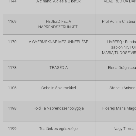
1144
A c hang. A c és a C betűk
VLAD RODICA DAN
1169
FEDEZD FEL A
Prof Achim Cristina 
NAPRENDSZERÜNKET!
1170
A GYERMEKNAP MEGÜNNEPLÉSE
LIVRESQ - Rends
sablon,NISTO
MARIA,TUDOSE VIR
1178
TRAGÉDIA
Elena Drăghice
1186
Gobelin érzelmekkel
Stanciu Anișoa
1198
Föld - a Naprendszer bolygója
Floareș Maria Mag
1199
Testünk és egészsége
Nagy Timea