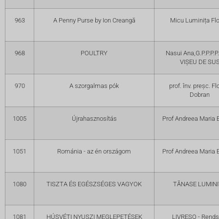
963
A Penny Purse by Ion Creangă
Micu Luminița Flo
968
POULTRY
Nasui Ana,G.P.P.P.P
VIȘEU DE SU
970
A szorgalmas pók
prof. înv. preșc. Fl
Dobran
1005
Újrahasznosítás
Prof Andreea Maria
1051
Románia - az én országom
Prof Andreea Maria
1080
TISZTA ÉS EGÉSZSÉGES VAGYOK
TĂNASE LUMIN
1081
HÚSVÉTI NYUSZI MEGLEPETÉSEK
LIVRESQ - Rends