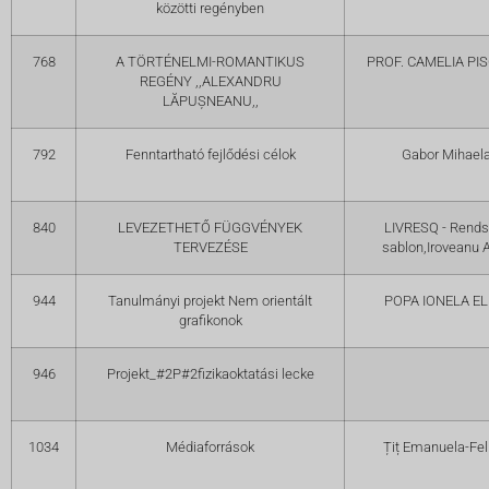
közötti regényben
768
A TÖRTÉNELMI-ROMANTIKUS
PROF. CAMELIA PI
REGÉNY ,,ALEXANDRU
LĂPUȘNEANU,,
792
Fenntartható fejlődési célok
Gabor Mihael
840
LEVEZETHETŐ FÜGGVÉNYEK
LIVRESQ - Rends
TERVEZÉSE
sablon,Iroveanu 
944
Tanulmányi projekt Nem orientált
POPA IONELA EL
grafikonok
946
Projekt_#2P#2fizikaoktatási lecke
1034
Médiaforrások
Țiț Emanuela-Fel