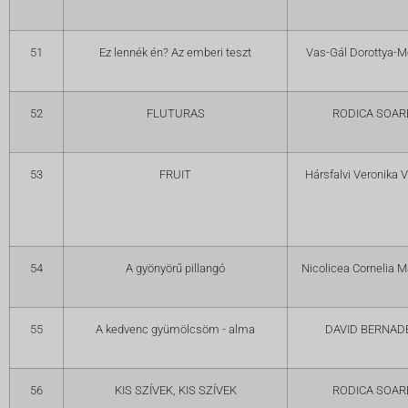
51
Ez lennék én? Az emberi teszt
Vas-Gál Dorottya-M
52
FLUTURAS
RODICA SOAR
53
FRUIT
Hársfalvi Veronika V
54
A gyönyörű pillangó
Nicolicea Cornelia M
55
A kedvenc gyümölcsöm - alma
DAVID BERNAD
56
KIS SZÍVEK, KIS SZÍVEK
RODICA SOAR