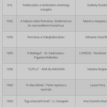
916
Felkészülés a történelem érettségi
Székely Rozáli
vizsgára
1052
A háború utáni Románia. Sztálinizmus
Marincu Aspazia 
és nacionálkommunizmus
1053
Románia a hidegháborúban
Mihaela Caranfi
1355
"A Baltagul" - M. Sadoveanu -
LIVRESQ - Rendszer
Figyelemfelkeltés
1356
"CUPLU" - ANA BLANDIANA
Natalia Mogla
1360
"A róka ítélete", Petre Ispirescu
Laura Piroș
nyomán
1363
"Egy elveszett levél", I.L.Caragiale
Ana-Daniela Mus