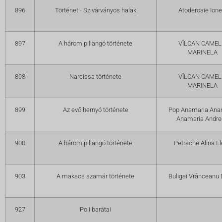
896
Történet - Szivárványos halak
Atoderoaie Ione
897
A három pillangó története
VÎLCAN CAMEL
MARINELA
898
Narcissa története
VÎLCAN CAMEL
MARINELA
899
Az evő hernyó története
Pop Anamaria Ana
Anamaria Andre
900
A három pillangó története
Petrache Alina E
903
A makacs szamár története
Buligai Vrânceanu 
927
Poli barátai