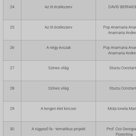
24
Az öt érzékszerv
DAVID BERNAD
25
Az öt érzékszerv
Pop Anamaria Ana
Anamaria Andre
26
A négy évszak
Pop Anamaria Ana
Anamaria Andre
27
Színes világ
Sturzu Constan
28
Színes világ
Sturzu Constan
29
A tengeri élet kincsei
Moța Ionela Mar
30
A rügyező fa - tematikus projekt
Prof. Cioi Georgi
Florentina