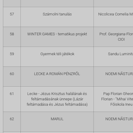
57
Számolni tanulás
Nicolicea Cornelia M
58
WINTER GAMES - tematikus projekt
Prof. Georgiana-Flo
CIOI
59
Gyermek téli játékok
Sandu Luminit
60
LECKE A ROMÁN PÉNZRŐL
NOEMI NĂSTUR
61
Lecke - Jézus Krisztus halálának és
Pap Florian Gheo
feltámadásának ünnepe (Lázár
Florian - "Mihai Vit
feltámadása és Jézus feltámadása)
Főiskola Ineu
62
MARUL
NOEMI NĂSTUR