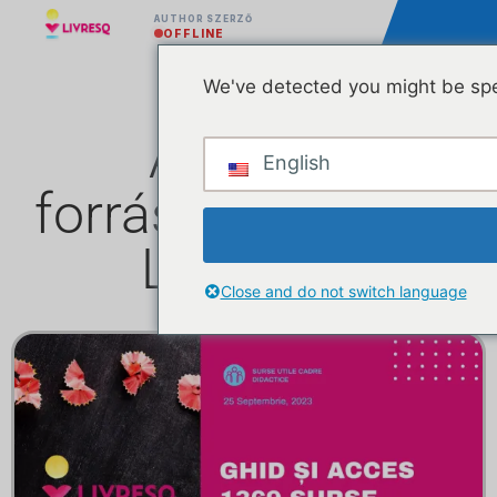
AUTHOR SZERZŐ
OFFLINE
We've detected you might be spe
A leckék
English
forrásainak listája
LIVRESQ
Close and do not switch language