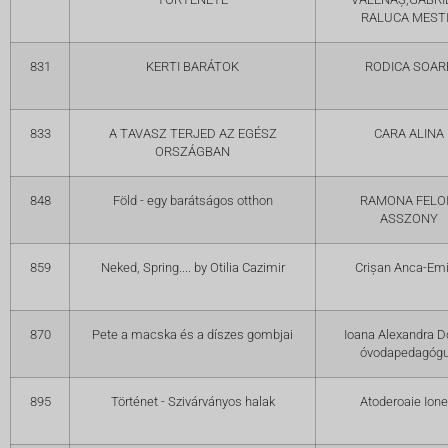
RALUCA MEST
831
KERTI BARÁTOK
RODICA SOAR
833
A TAVASZ TERJED AZ EGÉSZ
CARA ALINA
ORSZÁGBAN
848
Föld - egy barátságos otthon
RAMONA FELO
ASSZONY
859
Neked, Spring.... by Otilia Cazimir
Crișan Anca-Emi
870
Pete a macska és a díszes gombjai
Ioana Alexandra D
óvodapedagóg
895
Történet - Szivárványos halak
Atoderoaie Ione