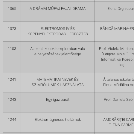
1065
A DRÁMAI MŰFAJ FAJAI. DRÁMA
Elena Drghicea
1073
ELEKTROMOS ÍV ÉS
BĂNICĂ MARINA-ER
KÖPENYELEKTRÓDÁS HEGESZTÉS
1103
A szent ikonok templomban való
Prof. Violeta Marilen
elhelyezésének jelentősége
"Grigore Moisil" El
Informatikai Középi
Iași
1241
MATEMATIKAI NEVEK ÉS
Általános iskolai t
SZIMBÓLUMOK HASZNÁLATA
Elena Mădălina Va
1243
Egy igaz barát
Prof. Daniela Sző
1244
Elektromágneses hullámok
AMORĂRIȚEI CA
ELENA CARME