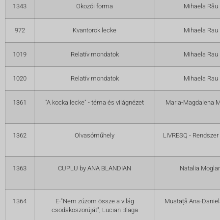
1343
Okozói forma
Mihaela Rău
972
Kvantorok lecke
Mihaela Rau
1019
Relatív mondatok
Mihaela Rau
1020
Relatív mondatok
Mihaela Rau
1361
"A kocka lecke" - téma és világnézet
Maria-Magdalena M
1362
Olvasóműhely
LIVRESQ - Rendszer
1363
CUPLU by ANA BLANDIAN
Natalia Mogla
1364
E-"Nem zúzom össze a világ
Mustață Ana-Daniela
csodakoszorúját", Lucian Blaga