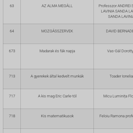
63
AZ ALMA MEGÁLL
Professzor ANDREI
LAVINIA SANDA LA
SANDA LAVINI
64
MOZGÁSSZERVEK
DAVID BERNAD
673
Madarak és fák napja
Vas-Gál Dorott
713
A gyerekek által kedvelt munkák
Toader Ionelia
717
A kis mag Eric Carle-tól
Micu Luminița Flo
718
Kis matematikusok
Feloiu Ramona prof