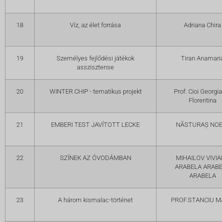
18
Víz, az élet forrása
Adriana Chira
19
Személyes fejlődési játékok
Tiran Anamari
asszisztense
20
WINTER CHIP - tematikus projekt
Prof. Cioi Georgi
Florentina
21
EMBERI TEST JAVÍTOTT LECKE
NĂSTURAȘ NOE
22
SZÍNEK AZ ÓVODÁMBAN
MIHAILOV VIVI
ARABELA ARAB
ARABELA
23
A három kismalac-történet
PROF.STANCIU M