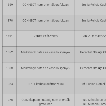
1369
CONNECT nem orientált gráfokban
Emilia-Felicia Cus
1370
CONNECT nem orientált gráfokban
Emilia-Felicia Cus
1371
KERESZTÉNYSÉG
MR VILD THEOD
1372
Marketingkutatás és vásárlói igények
Berechet Steluța C
1373
Marketingkutatás és vásárlói igények
Berechet Steluța C
1374
11.:11-karboxilszármazékok
Prof. Lucian-Daniel 
1375
Összekapcsolhatóság nem orientált
Puiu Mihaela Lor
gráfokban
Puiu Mihaela Lor