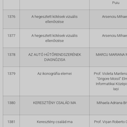
Puiu
1376
A hegesztett kötések vizuális
Arsenoiu Mihae
ellenőrzése
1377
A hegesztett kötések vizuális
Arsenoiu Mihae
ellenőrzése
1378
AZ AUTÓ HŰTŐRENDSZERÉNEK
MARCU MARIANA 
DIAGNÓZISA
1379
Az ikonográfia elemei
Prof. Violeta Marilen
"Grigore Moisil" El
Informatikai Középi
Iași
1380
KERESZTÉNY CSALÁD MA
Mihaela Adriana Br
1381
Keresztény család ma
Prof. Vișan Roberto C