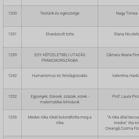
1200
Testünk és egészsége
Nagy Timea
1231
Elvarázsolt torta
Stana Nicolet
1239
EGY KÉPZELETBELI UTAZÁS
Cârnaru Ileana Flor
FRANCIAORSZÁGBA
1242
Humanizmus és felvilágosodás
Valentina Haid
1252
Egységek, tízesek, százak, ezrek -
Prof. Laura Pir
matematikai kihívások
1255
Medve róka rókát bolondította meg a
"A róka által becs
róka
medve" írta Io
Creangă,Cozma Flo