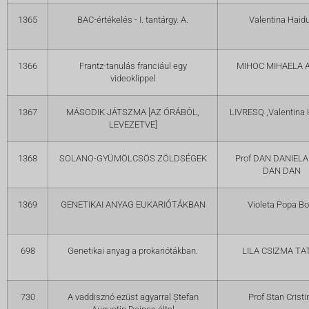
1365
BAC-értékelés - I. tantárgy. A.
Valentina Haid
1366
Frantz-tanulás franciául egy
MIHOC MIHAELA 
videoklippel
1367
MÁSODIK JÁTSZMA [AZ ÓRÁBÓL,
LIVRESQ ,Valentina
LEVEZETVE]
1368
SOLANO-GYÜMÖLCSÖS ZÖLDSÉGEK
Prof DAN DANIEL
DAN DAN
1369
GENETIKAI ANYAG EUKARIÓTÁKBAN
Violeta Popa Bo
698
Genetikai anyag a prokariótákban.
LILA CSIZMA TA
730
A vaddisznó ezüst agyarral Ștefan
Prof Stan Cristi