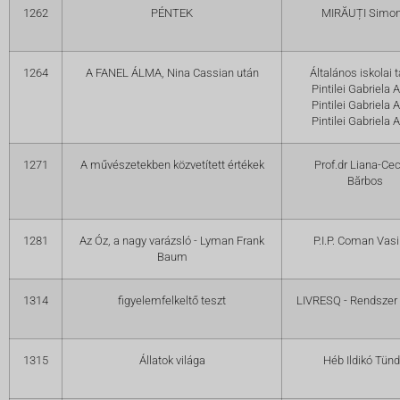
1262
PÉNTEK
MIRĂUȚI Simo
1264
A FANEL ÁLMA, Nina Cassian után
Általános iskolai 
Pintilei Gabriela A
Pintilei Gabriela A
Pintilei Gabriela A
1271
A művészetekben közvetített értékek
Prof.dr Liana-Cec
Bărbos
1281
Az Óz, a nagy varázsló - Lyman Frank
P.I.P. Coman Vasi
Baum
1314
figyelemfelkeltő teszt
LIVRESQ - Rendszer
1315
Állatok világa
Héb Ildikó Tün