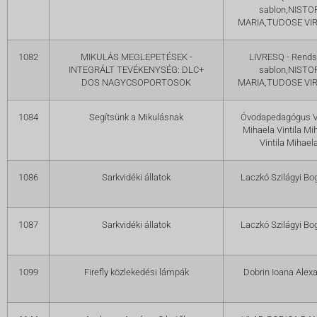
sablon,NISTO
MARIA,TUDOSE VIR
1082
MIKULÁS MEGLEPETÉSEK -
LIVRESQ - Rends
INTEGRÁLT TEVÉKENYSÉG: DLC+
sablon,NISTO
DOS NAGYCSOPORTOSOK
MARIA,TUDOSE VIR
1084
Segítsünk a Mikulásnak
Óvodapedagógus Vi
Mihaela Vintila Mi
Vintila Mihael
1086
Sarkvidéki állatok
Laczkó Szilágyi Bo
1087
Sarkvidéki állatok
Laczkó Szilágyi Bo
1099
Firefly közlekedési lámpák
Dobrin Ioana Alex