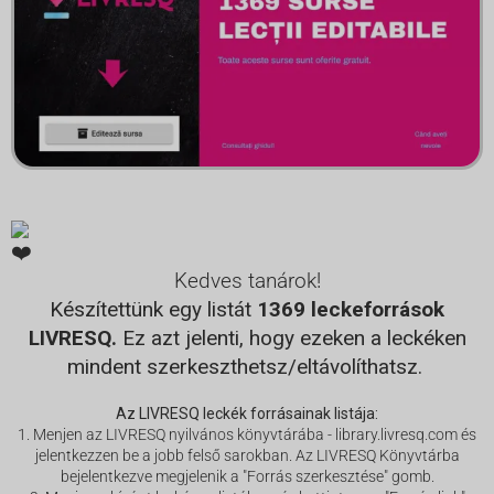
Kedves tanárok!
Készítettünk egy listát
1369 leckeforrások
LIVRESQ.
Ez azt jelenti, hogy ezeken a leckéken
mindent szerkeszthetsz/eltávolíthatsz.
Az LIVRESQ leckék forrásainak listája:
1. Menjen az LIVRESQ nyilvános könyvtárába -
library.livresq.com
és
jelentkezzen be a jobb felső sarokban. Az LIVRESQ Könyvtárba
bejelentkezve megjelenik a "Forrás szerkesztése" gomb.