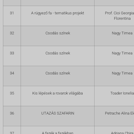
31
A rügyező fa - tematikus projekt
Prof. Cioi Georgi
Florentina
32
Csodás színek
Nagy Timea
33
Csodás színek
Nagy Timea
34
Csodás színek
Nagy Timea
35
Kis lépések a rovarok világába
Toader Ionelia
36
UTAZÁS SZAFARIN
Petrache Alina E
37
A fazék a fazékban
Adriana Chira