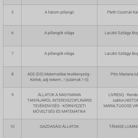
5
A három pillangó
Pleth-Csizmár Kat
6
A pillangók világa
Laczkó Szilágyi Bo
7
A pillangók világa
Laczkó Szilágyi Bo
8
ADE (DS) Matematikai tevékenység -
Pitis Mariana Iul
Kérlek, adj nekem...! (számok 1-5)
9
ÁLLATOK A NAGYMAMA
LIVRESQ - Rends
TANYÁJÁRÓL INTERDISZCIPLINÁRIS
sablon,NISTO
TEVÉKENYSÉG - KÖRNYEZETI
MARIA,TUDOSE VIR
MŰVELTSÉG ÉS MATEMATIKA
10
GAZDASÁGI ÁLLATOK
TĂNASE LUMIN