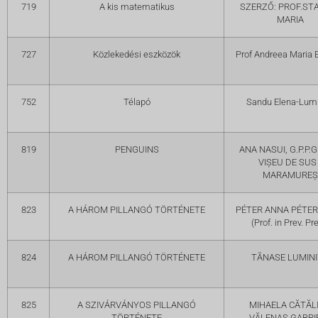
719
A kis matematikus
SZERZŐ: PROF.ST
MARIA
727
Közlekedési eszközök
Prof Andreea Maria
752
Télapó
Sandu Elena-Lumi
819
PENGUINS
ANA NASUI, G.P.P.G
VIȘEU DE SUS 
MARAMUREȘ
823
A HÁROM PILLANGÓ TÖRTÉNETE
PÉTER ANNA PÉTE
(Prof. in Prev. Pr
824
A HÁROM PILLANGÓ TÖRTÉNETE
TĂNASE LUMIN
825
A SZIVÁRVÁNYOS PILLANGÓ
MIHAELA CĂTĂL
TÖRTÉNETE
VĂLENAȘ,GABRI