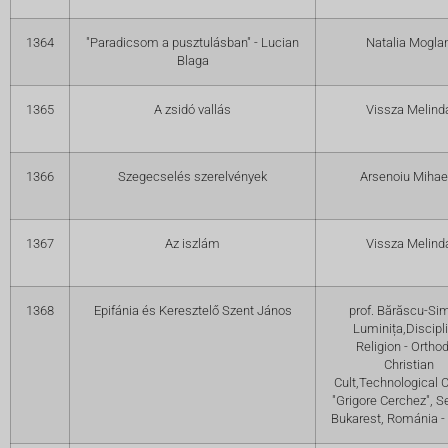
1364
"Paradicsom a pusztulásban" - Lucian
Natalia Mogla
Blaga
1365
A zsidó vallás
Vissza Melind
1366
Szegecselés szerelvények
Arsenoiu Mihae
1367
Az iszlám
Vissza Melind
1368
Epifánia és Keresztelő Szent János
prof. Bărăscu-Si
Luminița,Discipli
Religion - Ortho
Christian
Cult,Technological 
"Grigore Cerchez", Se
Bukarest, Románia - 