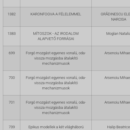
1382
KARONFOGVA A FÉLELEMMEL
GRĂDINESCU EL
NARCISA
1383
MÍTOSZOK - AZ IRODALOM
Moglan Natali
ALAPVETŐ FORRÁSAI
699
Forgó mozgást egyenes vonalú, oda-
Arsenoiu Mihae
vissza mozgásba átalakító
mechanizmusok
700
Forgó mozgást egyenes vonalú, oda-
Arsenoiu Mihae
vissza mozgásba átalakító
mechanizmusok
701
Forgó mozgást egyenes vonalú, oda-
Arsenoiu Mihae
vissza mozgásba átalakító
mechanizmusok
739
Epikus modellek a két világháború
Halip Beatrice