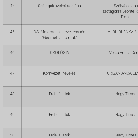
44
Szótagok szétválasztása
Szétválasztás
szótagokra,Leonte 
Elena
45
DȘ: Matematikai tevékenység
ALBU BLANKA A
"Geometriai formák"
46
ÖKOLÓGIA
Voicu Emilia Cor
47
Környezeti nevelés
CRIȘAN ANCA-EM
48
Erdei állatok
Nagy Timea
49
Erdei állatok
Nagy Timea
50
Erdei állatok
Nagy Timea