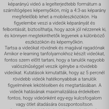
képarányú videó a legelterjedtebb formátum a
számítógépes képernyőkön, míg a 4:3-as képarány
megfelelőbb lehet a mobileszközökön. Ha
figyelembe veszi a videók képarányát és
felbontását, biztosíthatja, hogy azok jól nézzenek ki,
és könnyen megtekinthetők legyenek a különböző
eszközökön és képernyőkön.
Tartsa a videókat rövidnek és magával ragadónak
Amikor e-learning tanfolyamokhoz készít videókat,
fontos szem előtt tartani, hogy a tanulók nagyobb
valószínűséggel veszik igénybe a rövidebb
videókat. Kutatások kimutatták, hogy az 5 percnél
rövidebb videók hatékonyabbak a tanulók
figyelmének lekötésében és megtartásában. A
videók hatásának maximalizálása érdekében
fontos, hogy videónként egy-egy kulcsfogalom
vagy ötlet átadására összpontosítson.