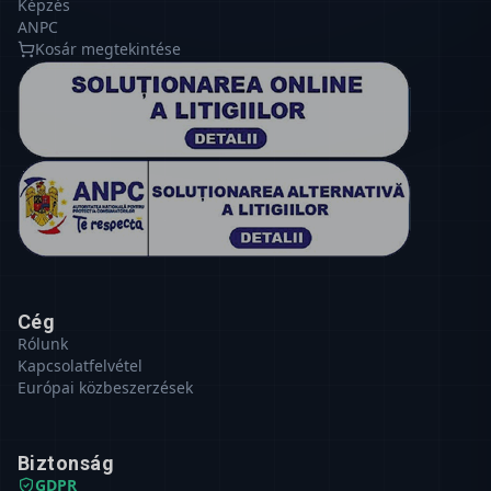
Képzés
ANPC
Kosár megtekintése
Cég
Rólunk
Kapcsolatfelvétel
Európai közbeszerzések
Biztonság
GDPR