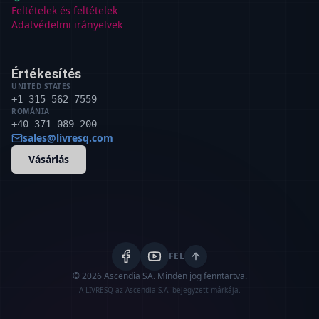
Feltételek és feltételek
Adatvédelmi irányelvek
Értékesítés
UNITED STATES
+1 315-562-7559
ROMÁNIA
+40 371-089-200
sales@livresq.com
Vásárlás
FEL
© 2026 Ascendia SA.
Minden jog fenntartva.
A LIVRESQ az Ascendia S.A. bejegyzett márkája.