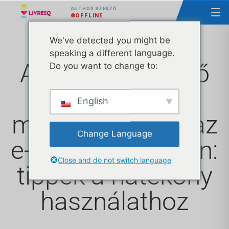
AUTHOR SZERZŐ
OFFLINE
We've detected you might be
speaking a different language.
A videókban rejlő
Do you want to change to:
lehetőségek
English
maximalizálása az
Change Language
e-tanfolyamokban:
Close and do not switch language
tippek a hatékony
használathoz