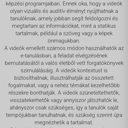
képzési programjaiban. Ennek oka, hogy a videók
olyan vizuális és auditív élményt nyújthatnak a
tanulóknak, amely jobban segít feldolgozni és
megtartani az információkat, mint a statikus
tartalmak, például a szöveg vagy a képek
önmagukban.
A videók emellett számos módon használhatók az
e-tanulásban, a feladat elvégzésének
bemutatásától a valós életből vett forgatókönyvek
szimulálásáig. A videók kontextust is
biztosíthatnak, illusztrálhatják az összetett
fogalmakat, vagy a nehéz témákat kezelhetőbb
részekre bonthatják. A videók szüneteltethetők,
visszatekerhetők vagy annyiszor játszhatók le,
ahányszor csak szükséges, így a tanulók saját
tempójukban tanulhatnak, és szükség szerint újra
megnézhetik a tartalmat.