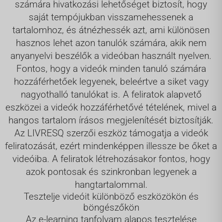
számára hivatkozási lehetőséget biztosít, hogy
saját tempójukban visszamehessenek a
tartalomhoz, és átnézhessék azt, ami különösen
hasznos lehet azon tanulók számára, akik nem
anyanyelvi beszélők a videóban használt nyelven.
Fontos, hogy a videók minden tanuló számára
hozzáférhetőek legyenek, beleértve a siket vagy
nagyothalló tanulókat is. A feliratok alapvető
eszközei a videók hozzáférhetővé tételének, mivel a
hangos tartalom írásos megjelenítését biztosítják.
Az LIVRESQ szerzői eszköz támogatja a videók
feliratozását, ezért mindenképpen illessze be őket a
videóiba. A feliratok létrehozásakor fontos, hogy
azok pontosak és szinkronban legyenek a
hangtartalommal.
Tesztelje videóit különböző eszközökön és
böngészőkön
Az e-learning tanfolyam alapos tesztelése