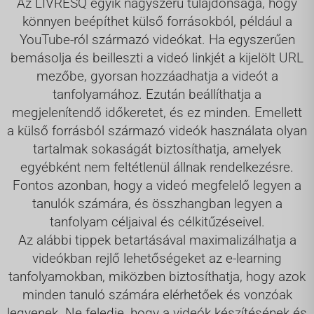
Az LIVRESQ egyik nagyszerű tulajdonsága, hogy
könnyen beépíthet külső forrásokból, például a
YouTube-ról származó videókat. Ha egyszerűen
bemásolja és beilleszti a videó linkjét a kijelölt URL
mezőbe, gyorsan hozzáadhatja a videót a
tanfolyamához. Ezután beállíthatja a
megjelenítendő időkeretet, és ez minden. Emellett
a külső forrásból származó videók használata olyan
tartalmak sokaságát biztosíthatja, amelyek
egyébként nem feltétlenül állnak rendelkezésre.
Fontos azonban, hogy a videó megfelelő legyen a
tanulók számára, és összhangban legyen a
tanfolyam céljaival és célkitűzéseivel.
Az alábbi tippek betartásával maximalizálhatja a
videókban rejlő lehetőségeket az e-learning
tanfolyamokban, miközben biztosíthatja, hogy azok
minden tanuló számára elérhetőek és vonzóak
legyenek. Ne feledje, hogy a videók készítésének és