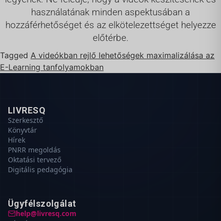
használatának minden aspektusában a
hozzáférhetőséget és az elkötelezettséget helyezze
előtérbe.
Tagged
A videókban rejlő lehetőségek maximalizálása az
E-Learning tanfolyamokban
LIVRESQ
Szerkesztő
Könyvtár
Hírek
PNRR megoldás
Oktatási tervező
Digitális pedagógia
Ügyfélszolgálat
help@livresq.com