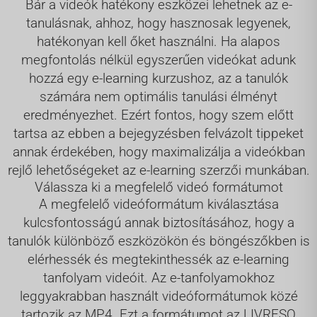
Bár a videók hatékony eszközei lehetnek az e-
tanulásnak, ahhoz, hogy hasznosak legyenek,
hatékonyan kell őket használni. Ha alapos
megfontolás nélkül egyszerűen videókat adunk
hozzá egy e-learning kurzushoz, az a tanulók
számára nem optimális tanulási élményt
eredményezhet. Ezért fontos, hogy szem előtt
tartsa az ebben a bejegyzésben felvázolt tippeket
annak érdekében, hogy maximalizálja a videókban
rejlő lehetőségeket az e-learning szerzői munkában.
Válassza ki a megfelelő videó formátumot
A megfelelő videóformátum kiválasztása
kulcsfontosságú annak biztosításához, hogy a
tanulók különböző eszközökön és böngészőkben is
elérhessék és megtekinthessék az e-learning
tanfolyam videóit. Az e-tanfolyamokhoz
leggyakrabban használt videóformátumok közé
tartozik az MP4. Ezt a formátumot az LIVRESQ