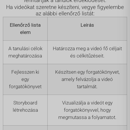
fenntartják a tanulók érdeklődését.
Ha videókat szeretne készíteni, vegye figyelembe
az alábbi ellenőrző listát:
Ellenőrző lista
Leírás
elem
A tanulási célok
Határozza meg a videó fő céljait
meghatározása
és célkitűzéseit.
Fejlesszen ki
Készítsen egy forgatókönyvet,
egy
amely felvázolja a videó
forgatókönyvet
tartalmát.
Storyboard
Vizualizálja a videót egy
létrehozása
forgatókönyvvel, hogy
megmutassa a folyamatot.