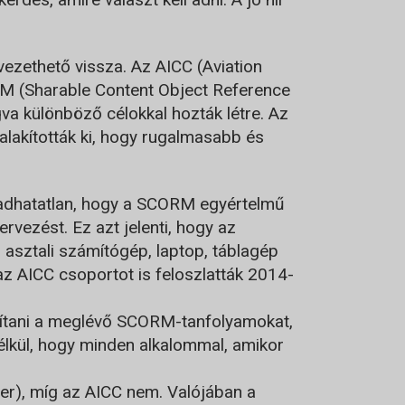
ezethető vissza. Az AICC (Aviation
RM (Sharable Content Object Reference
va különböző célokkal hozták létre. Az
lakították ki, hogy rugalmasabb és
gadhatatlan, hogy a SCORM egyértelmű
vezést. Ez azt jelenti, hogy az
asztali számítógép, laptop, táblagép
z AICC csoportot is feloszlatták 2014-
ítani a meglévő SCORM-tanfolyamokat,
élkül, hogy minden alkalommal, amikor
r), míg az AICC nem. Valójában a