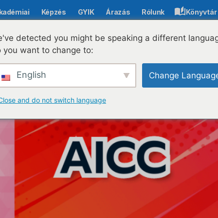
kadémiai
Képzés
GYIK
Árazás
Rólunk
Könyvtár
've detected you might be speaking a different langua
 you want to change to:
vs SCORM - melyik a
English
Change Languag
Close and do not switch language