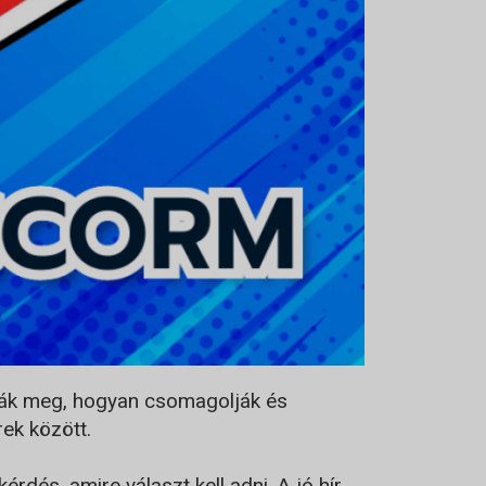
zák meg, hogyan csomagolják és
ek között.
dés, amire választ kell adni. A jó hír