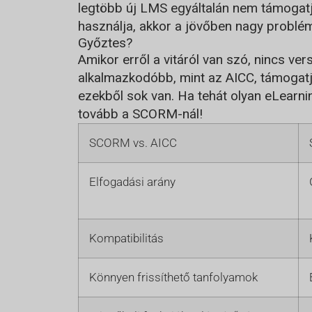
legtöbb új LMS egyáltalán nem támogatj
használja, akkor a jövőben nagy problém
Győztes?
Amikor erről a vitáról van szó, nincs 
alkalmazkodóbb, mint az AICC, támogatj
ezekből sok van. Ha tehát olyan eLearni
tovább a SCORM-nál!
SCORM vs. AICC
Elfogadási arány
Kompatibilitás
Könnyen frissíthető tanfolyamok