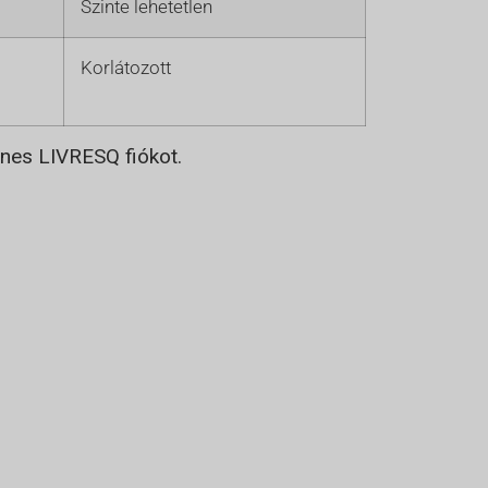
Szinte lehetetlen
Korlátozott
enes LIVRESQ fiókot.