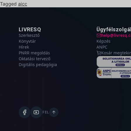
Tagged
aicc
LIVRESQ
Ügyfélszolgá
Szerkesztő
help@livresq.
Könyvtár
Képzés
Hírek
ANPC
PNRR megoldás
Kosár megteki
Oktatási tervező
Digitális pedagógia
FEL