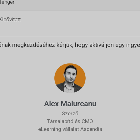
Tenger
Kibővített
sának megkezdéséhez kérjük, hogy aktiváljon egy ingy
Alex Malureanu
Szerző
Társalapító és CMO
eLearning vállalat Ascendia