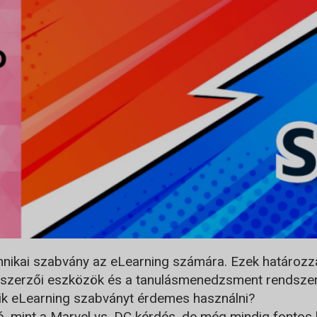
nikai szabvány az eLearning számára. Ezek határoz
g szerzői eszközök és a tanulásmenedzsment rendszer
yik eLearning szabványt érdemes használni?
mint a Marvel vs. DC kérdés, de még mindig fontos kér