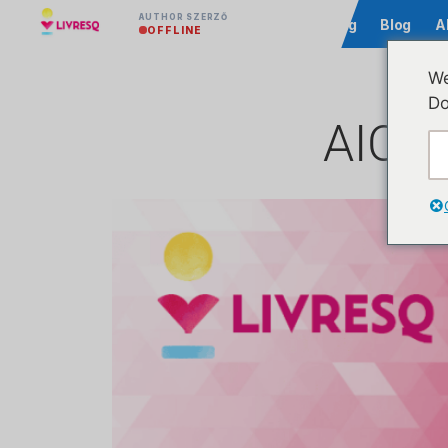
AUTHOR SZERZŐ
Közösség
Blog
A
OFFLINE
We
Do
AICC 