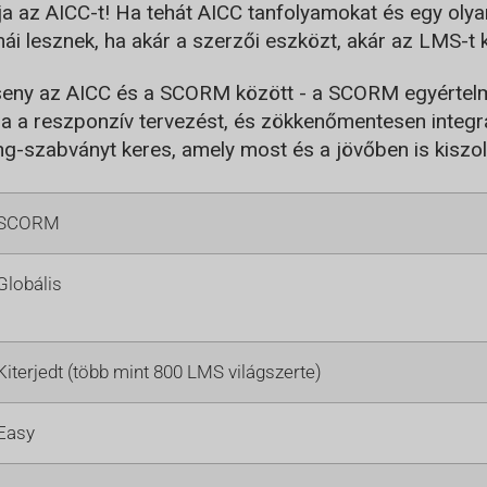
a az AICC-t! Ha tehát AICC tanfolyamokat és egy olya
ái lesznek, ha akár a szerzői eszközt, akár az LMS-t k
verseny az AICC és a SCORM között - a SCORM egyérte
a a reszponzív tervezést, és zökkenőmentesen integr
ng-szabványt keres, amely most és a jövőben is kiszol
SCORM
Globális
Kiterjedt (több mint 800 LMS világszerte)
Easy