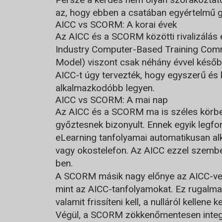
az, hogy ebben a csatában egyértelmű g
AICC vs SCORM: A korai évek
Az AICC és a SCORM közötti rivalizálás 
Industry Computer-Based Training Commi
Model) viszont csak néhány évvel később
AICC-t úgy tervezték, hogy egyszerű és
alkalmazkodóbb legyen.
AICC vs SCORM: A mai nap
Az AICC és a SCORM ma is széles körbe
győztesnek bizonyult. Ennek egyik legfo
eLearning tanfolyamai automatikusan al
vagy okostelefon. Az AICC ezzel szembe
ben.
A SCORM másik nagy előnye az AICC-vel
mint az AICC-tanfolyamokat. Ez rugalma
valamit frissíteni kell, a nulláról kellene 
Végül, a SCORM zökkenőmentesen integr