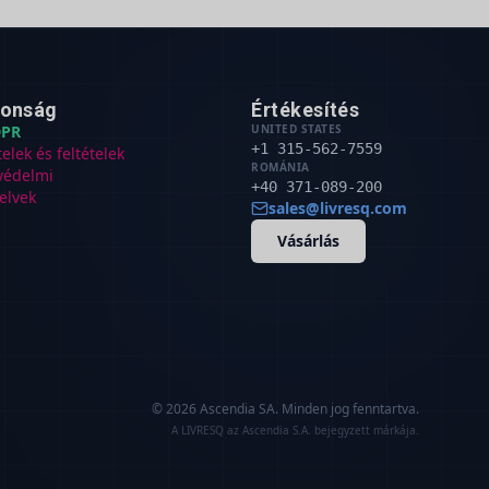
tonság
Értékesítés
PR
UNITED STATES
+1 315-562-7559
telek és feltételek
ROMÁNIA
védelmi
+40 371-089-200
elvek
sales@livresq.com
Vásárlás
© 2026 Ascendia SA.
Minden jog fenntartva.
A LIVRESQ az Ascendia S.A. bejegyzett márkája.