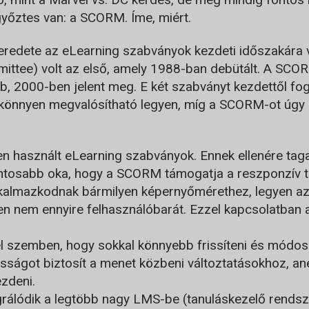
yőztes van: a SCORM. Íme, miért.
eredete az eLearning szabványok kezdeti időszakára v
ttee) volt az első, amely 1988-ban debütált. A SCO
, 2000-ben jelent meg. E két szabványt kezdettől fog
 könnyen megvalósítható legyen, míg a SCORM-ot úgy a
n használt eLearning szabványok. Ennek ellenére ta
ntosabb oka, hogy a SCORM támogatja a reszponzív ter
kalmazkodnak bármilyen képernyőmérethez, legyen az 
n nem ennyire felhasználóbarát. Ezzel kapcsolatban a
 szemben, hogy sokkal könnyebb frissíteni és módos
sságot biztosít a menet közbeni változtatásokhoz, an
kezdeni.
álódik a legtöbb nagy LMS-be (tanuláskezelő rendsze