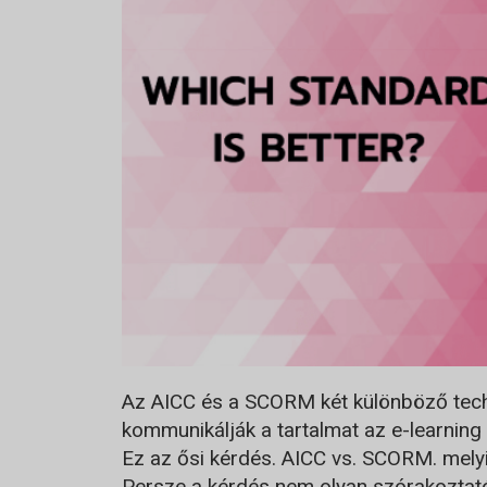
Az AICC és a SCORM két különböző tech
kommunikálják a tartalmat az e-learnin
Ez az ősi kérdés. AICC vs. SCORM. mel
Persze a kérdés nem olyan szórakoztató, 