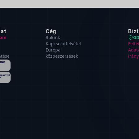
lat
Cég
Biz
com
Rólunk
GD
Kapcsolatfelvétel
Felté
Európai
Adat
ntése
közbeszerzések
irány