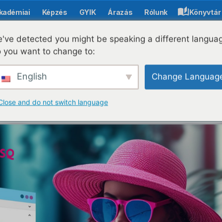
kadémiai
Képzés
GYIK
Árazás
Rólunk
Könyvtár
've detected you might be speaking a different langua
 you want to change to:
ndítja az AI Enhance
English
Change Languag
va az e-learning tart
Close and do not switch language