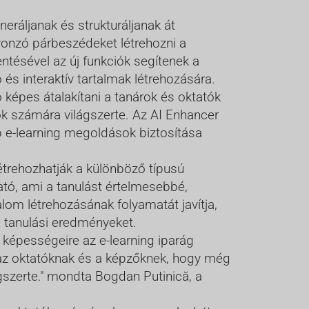
eráljanak és strukturáljanak át
 vonzó párbeszédeket létrehozni a
ntésével az új funkciók segítenek a
s interaktív tartalmak létrehozására.
képes átalakítani a tanárok és oktatók
ok számára világszerte. Az AI Enhancer
bb e-learning megoldások biztosítása
létrehozhatják a különböző típusú
tó, ami a tanulást értelmesebbé,
om létrehozásának folyamatát javítja,
b tanulási eredményeket.
 képességeire az e-learning iparág
t az oktatóknak és a képzőknek, hogy még
gszerte." mondta Bogdan Putinică, a