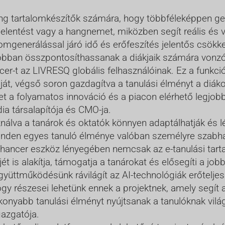
ing tartalomkészítők számára, hogy többféleképpen gen
 jelentést vagy a hangnemet, miközben segít reális és
mgenerálással járó idő és erőfeszítés jelentős csökke
bban összpontosíthassanak a diákjaik számára vonzó é
r-t az LIVRESQ globális felhasználóinak. Ez a funkció 
ját, végső soron gazdagítva a tanulási élményt a diák
ket a folyamatos innováció és a piacon elérhető legjo
ia társalapítója és CMO-ja.
ználva a tanárok és oktatók könnyen adaptálhatják és 
minden egyes tanuló élménye valóban személyre szabha
hancer eszköz lényegében nemcsak az e-tanulási tartal
t is alakítja, támogatja a tanárokat és elősegíti a job
gyüttműködésünk rávilágít az AI-technológiák erőteljes
ogy részesei lehetünk ennek a projektnek, amely segí
onyabb tanulási élményt nyújtsanak a tanulóknak vilá
azgatója.