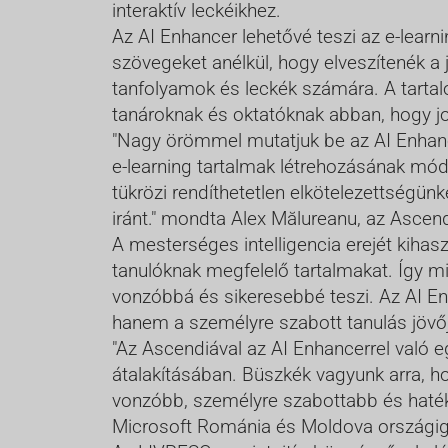
interaktív leckéikhez.
Az AI Enhancer lehetővé teszi az e-learn
szövegeket anélkül, hogy elveszítenék a
tanfolyamok és leckék számára. A tartalo
tanároknak és oktatóknak abban, hogy jo
"Nagy örömmel mutatjuk be az AI Enhance
e-learning tartalmak létrehozásának mód
tükrözi rendíthetetlen elkötelezettségün
iránt." mondta Alex Mălureanu, az Ascend
A mesterséges intelligencia erejét kihas
tanulóknak megfelelő tartalmakat. Így 
vonzóbbá és sikeresebbé teszi. Az AI En
hanem a személyre szabott tanulás jövőjé
"Az Ascendiával az AI Enhancerrel való e
átalakításában. Büszkék vagyunk arra, h
vonzóbb, személyre szabottabb és haték
Microsoft Románia és Moldova országig