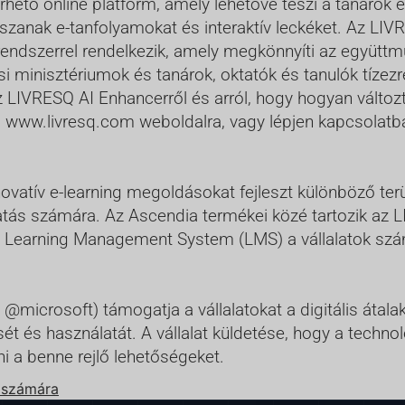
rhető online platform, amely lehetővé teszi a tanárok 
anak e-tanfolyamokat és interaktív leckéket. Az LIVRE
 rendszerrel rendelkezik, amely megkönnyíti az együttm
 minisztériumok és tanárok, oktatók és tanulók tízezre
z LIVRESQ AI Enhancerről és arról, hogy hogyan változt
l a www.livresq.com weboldalra, vagy lépjen kapcsola
ovatív e-learning megoldásokat fejleszt különböző terül
tás számára. Az Ascendia termékei közé tartozik az L
 Learning Management System (LMS) a vállalatok szá
crosoft) támogatja a vállalatokat a digitális átalakul
sét és használatát. A vállalat küldetése, hogy a techno
i a benne rejlő lehetőségeket.
Q számára