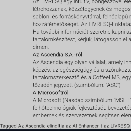
Az LIVRESQ egy intuitív, böngészővel elé
létrehozzanak, közzétegyenek és megossz
sablon- és forráskönyvtárral, felhőalapú
hozzáférhetőséget. Az LIVRESQ-t oktatási
Ha további információt szeretne kapni a
tartalomkészítést, kérjük, látogasson e
címen.
Az Ascendia S.A.-ról
Az Ascendia egy olyan vállalat, amely inn
képzés, az egészségügy és a szórakozta
tartalomszerkesztő és a CoffeeLMS, egy
tőzsdén jegyzett (szimbólum: "ASC").
A Microsoftról
A Microsoft (Nasdaq szimbólum "MSFT" @mi
felhőtechnológiák fejlesztését, bevezeté
embernek és szervezetnek segítsen elérn
Tagged
Az Ascendia elindítja az AI Enhancer-t az LIVRES