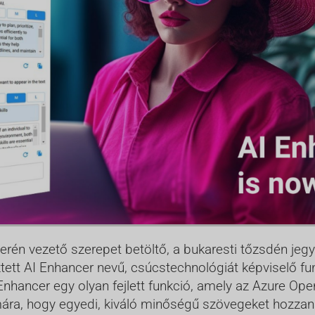
rén vezető szerepet betöltő, a bukaresti tőzsdén jegyz
tett AI Enhancer nevű, csúcstechnológiát képviselő fu
nhancer egy olyan fejlett funkció, amely az Azure Ope
mára, hogy egyedi, kiváló minőségű szövegeket hozzana