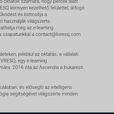
és oktatók számára, hogy percek alatt
SQ könnyen kezelhető felülettel, átfogó
űködést és biztosítja a
i használják világszerte.
athatja meg az e-learning
tba csapatunkkal a contact@livresq.com
eteken, például az oktatás, a vállalati
IVRESQ, egy e-learning
mára. 2016 óta az Ascendia a bukaresti
ásban, és elősegíti az intelligens
lógia segítségével világszerte minden