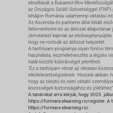
elindítását a Bukarest-Ilfov Mentőszolg
az Országos Szülői Szövetséggel (FNP) 
kínáljon Románia valamennyi oktatási i
Az Ascendia és partnerei által kínált el
felismerésére és az áldozat állapotának 
útmutatást kapnak az elsősegélynyújtás a
hogy ne rontsák az áldozat helyzetét.
A tanfolyam programja olyan fontos témáka
használata, eszméletvesztés a légzés vi
halál közötti különbséget jelentheti.
"Ez a tanfolyam része az oktatási közös
elkötelezettségünknek. Hiszünk abban, h
hogy az oktató és nem oktató személyzet
közösségek biztonságához és jólétéhez" 
A tanárokat arra kérjük, hogy 2023. júliu
https://formare.elearning.ro/register
. A 
https://formare.elearning.ro/
.