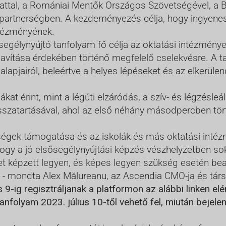
álattal, a Romániai Mentők Országos Szövetségével, a 
partnerségben. A kezdeményezés célja, hogy ingyenes
ntézményének.
sősegélynyújtó tanfolyam fő célja az oktatási intézmény
javítása érdekében történő megfelelő cselekvésre. A t
lapjairól, beleértve a helyes lépéseket és az elkerül
t érint, mint a légúti elzáródás, a szív- és légzésleáll
sszatartásával, ahol az első néhány másodpercben tört
ségek támogatása és az iskolák és más oktatási intéz
ogy a jó elsősegélynyújtási képzés vészhelyzetben sok
 képzett legyen, és képes legyen szükség esetén beava
- mondta Alex Mălureanu, az Ascendia CMO-ja és társa
s 9-ig regisztráljanak a platformon az alábbi linken elé
tanfolyam 2023. július 10-től vehető fel, miután bejele