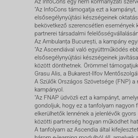
Az InfoCons egy nem kormányzati szervez
"Az InfoCons támogatja ezt a kampányt, 
elsősegélynyújtási készségeinek oktatás
bekövetkező szerencsétlen események k
partnerei társadalmi felelősségvállalásá
Az Ambulanța București, a kampány egyik
"Az Ascendiával való együttműködés eb
elsősegélynyújtási készségeinek javítás
között dönthetnek. Örömmel támogatjuk
Grasu Alis, a Bukarest-Ilfov Mentőszolgál
A Szülők Országos Szövetsége (FNP) a ro
kampányol.
"Az FNAP üdvözli ezt a kampányt, amelyn
gondoljuk, hogy ez a tanfolyam nagyon 
elkerülhetők lennének a jelenlévők gyors
közötti partnerség hogyan működhet haté
A tanfolyam az Ascendia által kifejleszt
három e-learning modulból áll, amelyek a