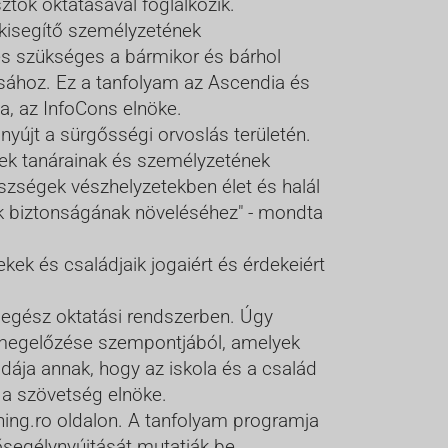
tók oktatásával foglalkozik.
 kisegítő személyzetének
és szükséges a bármikor és bárhol
ához. Ez a tanfolyam az Ascendia és
ea, az InfoCons elnöke.
yújt a sürgősségi orvoslás területén.
ek tanárainak és személyzetének
szségek vészhelyzetekben élet és halál
k biztonságának növeléséhez" - mondta
ek és családjaik jogaiért és érdekeiért
 egész oktatási rendszerben. Úgy
k megelőzése szempontjából, amelyek
ldája annak, hogy az iskola és a család
 a szövetség elnöke.
rning.ro oldalon. A tanfolyam programja
ősegélynyújtását mutatják be.