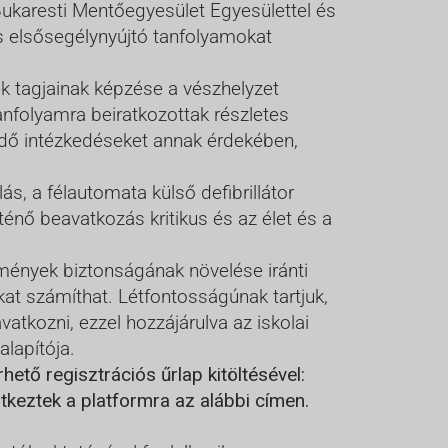
Bukaresti Mentőegyesület Egyesülettel és
 elsősegélynyújtó tanfolyamokat
ek tagjainak képzése a vészhelyzet
anfolyamra beiratkozottak részletes
endő intézkedéseket annak érdekében,
ás, a félautomata külső defibrillátor
énő beavatkozás kritikus és az élet és a
mények biztonságának növelése iránti
at számíthat. Létfontosságúnak tartjuk,
tkozni, ezzel hozzájárulva az iskolai
lapítója.
rhető regisztrációs űrlap kitöltésével:
ntkeztek a platformra az alábbi címen.