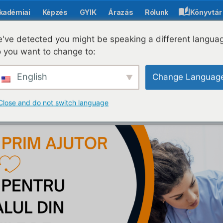
kadémiai
Képzés
GYIK
Árazás
Rólunk
Könyvtár
've detected you might be speaking a different langua
 you want to change to:
az InfoCons elindítja
English
Change Languag
re" kampányt a román
Close and do not switch language