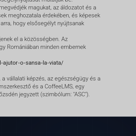
megvédjék magukat, az áldozatot és a
tések meghozatala érdekében, és képesek
 arra, hogy elsősegélyt nyújtsanak
rjenek el a közösségben. Az
, hogy Romániában minden embernek
-ajutor-o-sansa-la-viata/
, a vállalati képzés, az egészségügy és a
lomszerkesztő és a CoffeeLMS, egy
zsdén jegyzett (szimbólum: "ASC").