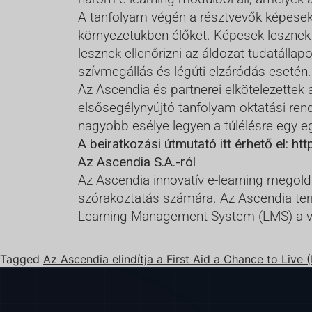
A tanfolyam végén a résztvevők képesek
környezetükben élőket. Képesek lesznek
lesznek ellenőrizni az áldozat tudatálla
szívmegállás és légúti elzáródás esetén.
Az Ascendia és partnerei elkötelezettek 
elsősegélynyújtó tanfolyam oktatási ren
nagyobb esélye legyen a túlélésre egy e
A beiratkozási útmutató itt érhető el:
htt
Az Ascendia S.A.-ról
Az Ascendia innovatív e-learning megoldá
szórakoztatás számára. Az Ascendia ter
Learning Management System (LMS) a vál
Tagged
Az Ascendia elindítja a First Aid a Chance to Live 