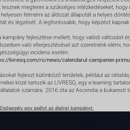
 lesznek megtenni a szükséges intézkedéseket, hogy 
 helyesen felmérni az áldozat állapotát a helyes dön
potát és légzését. A legfontosabb, hogy képzést kapnak
a kampány fejlesztése mellett, hogy valódi változást é
dszerben való elterjesztésével azt szeretnénk elérni
gészségügyi incidens esetén.
ps://livresq.com/ro/news/calendarul-campaniei-primul
sokat fejleszt különböző területek, például az oktatás
mékei közé tartozik az LIVRESQ, egy e-learning tarta
lalatok számára. 2016 óta az Ascendia a bukaresti tő
(Elsősegély egy esélyt az életre) kampányt.