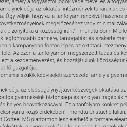
et, amely a fogyasztói jogok védelmével és a fogyasz
amelynek célja az oktatási intézmények tanárainak és
a. Úgy véljük, hogy ez a tanfolyam rendkívül hasznos 
övetkezményeinek megelőzéséhez vagy minimalizálás
nak bizonyítéka a közösség iránt" - mondta Sorin Mierl
 legfontosabb partnere, támogatást és szakértelmet n
ben a kampányban fontos lépés az oktatási intézmény
a felé. Az ezen a tanfolyamon megszerzett tudás és ké
 ezt a kezdeményezést, és hozzájárulunk közösségün
at főigazgatója.
mániai szülők képviseleti szervezete, amely a gyermek
ek célja az elsősegélynyújtási készségek oktatása az
fontos gyermekeink biztonsága és az olyan tragédiá
 és helyes beavatkozásával. Ez a tanfolyam konkrét pé
konyan a közjó érdekében" - mondta Cristache Iulian,
ett CoffeeLMS platformon lesz elérhető a formare.elea
 felnőttek, a gyermekek és a különleges helyzetek els