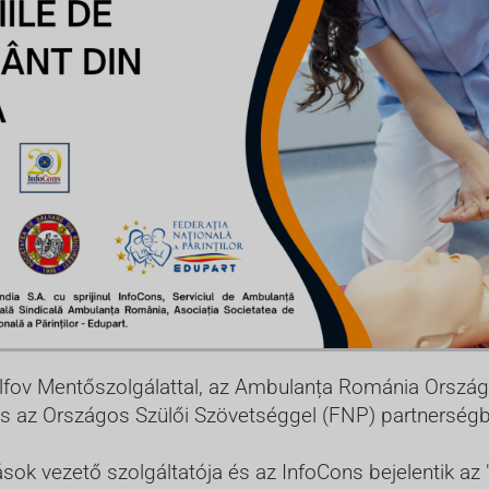
Ilfov Mentőszolgálattal, az Ambulanța Románia Ország
s az Országos Szülői Szövetséggel (FNP) partnerségben 
ások vezető szolgáltatója és az InfoCons bejelentik az 