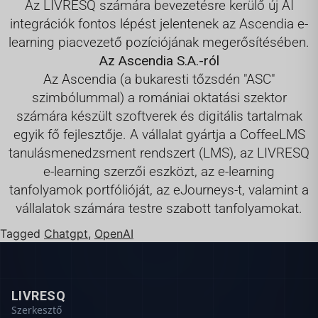
Az LIVRESQ számára bevezetésre kerülő új AI
integrációk fontos lépést jelentenek az Ascendia e-
learning piacvezető pozíciójának megerősítésében.
Az Ascendia S.A.-ról
Az Ascendia (a bukaresti tőzsdén "ASC"
szimbólummal) a romániai oktatási szektor
számára készült szoftverek és digitális tartalmak
egyik fő fejlesztője. A vállalat gyártja a CoffeeLMS
tanulásmenedzsment rendszert (LMS), az LIVRESQ
e-learning szerzői eszközt, az e-learning
tanfolyamok portfólióját, az eJourneys-t, valamint a
vállalatok számára testre szabott tanfolyamokat.
Tagged
Chatgpt
,
OpenAI
LIVRESQ
Szerkesztő