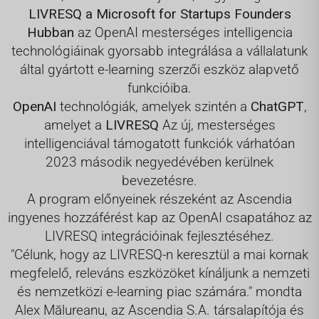
LIVRESQ a Microsoft for Startups Founders
Hubban
az OpenAI mesterséges intelligencia
technológiáinak gyorsabb integrálása a vállalatunk
által gyártott e-learning szerzői eszköz alapvető
funkcióiba.
OpenAI
technológiák, amelyek szintén a
ChatGPT
,
amelyet a
LIVRESQ
Az új, mesterséges
intelligenciával támogatott funkciók várhatóan
2023 második negyedévében kerülnek
bevezetésre.
A program előnyeinek részeként az Ascendia
ingyenes hozzáférést kap az OpenAI csapatához az
LIVRESQ integrációinak fejlesztéséhez.
"Célunk, hogy az LIVRESQ-n keresztül a mai kornak
megfelelő, releváns eszközöket kínáljunk a nemzeti
és nemzetközi e-learning piac számára." mondta
Alex Mălureanu, az Ascendia S.A. társalapítója és