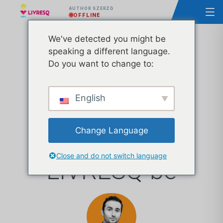
AUTHOR SZERZŐ
OFFLINE
We've detected you might be
speaking a different language.
Az Ascendia
Do you want to change to:
integrálja az
English
OpenAI
Change Language
technológiát az
Close and do not switch language
LIVRESQ-be