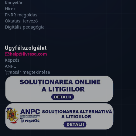
Könyvtár
Hírek
PNRR megoldás
Oktatási tervező
Digitális pedagógia
Ügyfélszolgálat
help@livresq.com
Képzés
ANPC
Kosár megtekintése