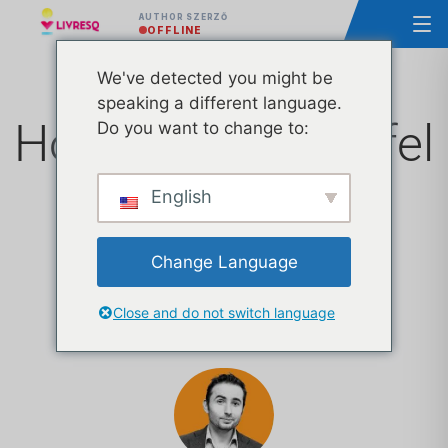
AUTHOR SZERZŐ
OFFLINE
We've detected you might be
speaking a different language.
Hogyan töltsünk fel
Do you want to change to:
kurzusokat a
English
WordPress-be?
Change Language
Egy rövid bemutató
Close and do not switch language