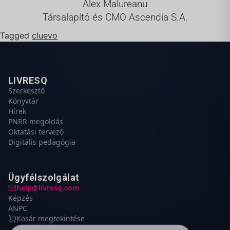
Alex Malureanu
Társalapító és CMO Ascendia S.A.
Tagged
cluevo
LIVRESQ
Szerkesztő
Könyvtár
Hírek
PNRR megoldás
Oktatási tervező
Digitális pedagógia
Ügyfélszolgálat
help@livresq.com
Képzés
ANPC
Kosár megtekintése