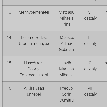
13
Mennybemenetel
Matcașu
VI.
Mihaela
osztály
Irina
14
Felemelkedés.
Bădescu
III.
Uram a mennybe
Adina-
osztály
Gabriela
15
Húsvétkor -
Lazăr
0.
h
George
Mariana
osztály
Topîrceanu által
Mihaela
16
A Királyság
Precup
VII.
ünnepei
Sorin
osztály
Dumitru