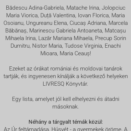
Bădescu Adina-Gabriela, Matache Irina, Jolopciuc
Maria Viorica, Duță Valentina, Iovan Florica, Maria
Osoianu, Ungureanu Elena, Ciucaș Adriana, Marcela
Băbănaș, Marinescu Gabriela Antoaneta, Matcașu
Mihaela Irina, Lazăr Mariana Mihaela, Precup Sorin
Dumitru, Nistor Maria, Tudose Virginia, Enachi
Mioara, Maria Ceauș!
Ezeket az órákat romániai és moldovai tanárok
tartják, és ingyenesen kínálják a következő helyeken
LIVRESQ Könyvtár
.
Egy lista, amelyet jól kell elhelyezni és átadni
másoknak.
Néhány a tárgyalt témák közül:
Az Úr feltámadása, Húsvét - a gyermekek öröme, A