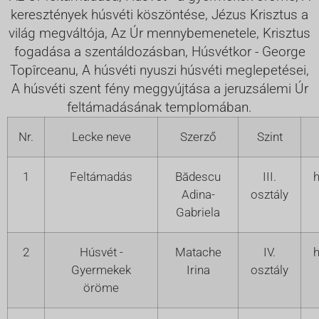
keresztények húsvéti köszöntése, Jézus Krisztus a
világ megváltója, Az Úr mennybemenetele, Krisztus
fogadása a szentáldozásban, Húsvétkor - George
Topîrceanu, A húsvéti nyuszi húsvéti meglepetései,
A húsvéti szent fény meggyújtása a jeruzsálemi Úr
feltámadásának templomában.
Nr.
Lecke neve
Szerző
Szint
1
Feltámadás
Bădescu
III.
h
Adina-
osztály
Gabriela
2
Húsvét -
Matache
IV.
h
Gyermekek
Irina
osztály
öröme