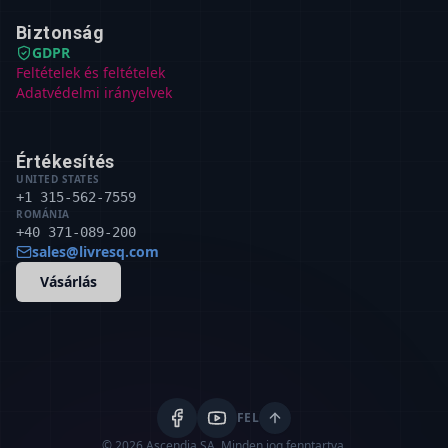
Biztonság
GDPR
Feltételek és feltételek
Adatvédelmi irányelvek
Értékesítés
UNITED STATES
+1 315-562-7559
ROMÁNIA
+40 371-089-200
sales@livresq.com
Vásárlás
FEL
© 2026 Ascendia SA.
Minden jog fenntartva.