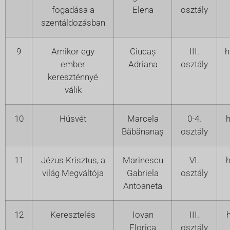
fogadása a
Elena
osztály
szentáldozásban
9
Amikor egy
Ciucaș
III.
h
ember
Adriana
osztály
kereszténnyé
válik
10
Húsvét
Marcela
0-4.
h
Băbănanaș
osztály
11
Jézus Krisztus, a
Marinescu
VI.
h
világ Megváltója
Gabriela
osztály
Antoaneta
12
Keresztelés
Iovan
III.
Florica
osztály