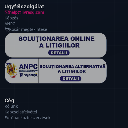
Ügyfélszolgálat
help@livresq.com
Képzés
ANPC
Kosár megtekintése
Cég
Rólunk
Kapcsolatfelvétel
Európai közbeszerzések