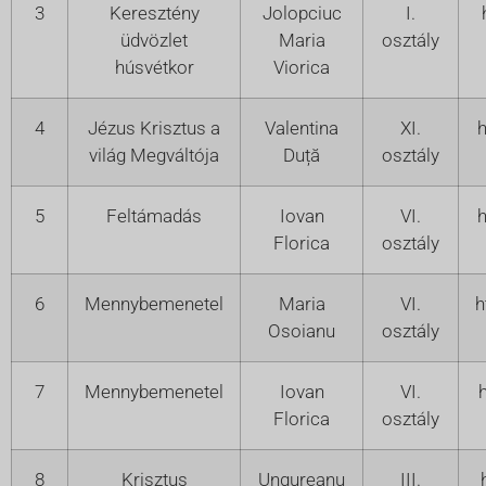
3
Keresztény
Jolopciuc
I.
üdvözlet
Maria
osztály
húsvétkor
Viorica
4
Jézus Krisztus a
Valentina
XI.
h
világ Megváltója
Duță
osztály
5
Feltámadás
Iovan
VI.
h
Florica
osztály
6
Mennybemenetel
Maria
VI.
h
Osoianu
osztály
7
Mennybemenetel
Iovan
VI.
Florica
osztály
8
Krisztus
Ungureanu
III.