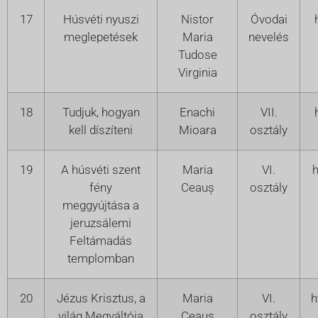
17
Húsvéti nyuszi
Nistor
Óvodai
meglepetések
Maria
nevelés
Tudose
Virginia
18
Tudjuk, hogyan
Enachi
VII.
kell díszíteni
Mioara
osztály
19
A húsvéti szent
Maria
VI.
h
fény
Ceauș
osztály
meggyújtása a
jeruzsálemi
Feltámadás
templomban
20
Jézus Krisztus, a
Maria
VI.
h
világ Megváltója
Ceauș
osztály