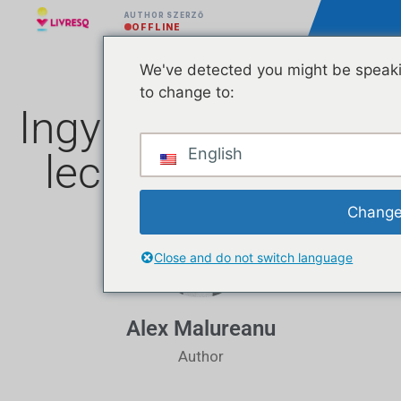
AUTHOR SZERZŐ
OFFLINE
We've detected you might be speaki
to change to:
Ingyenes interaktív
English
leckék húsvétra!
Change
Close and do not switch language
Alex Malureanu
Author