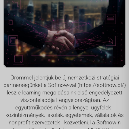
Örömmel jelentjük be új nemzetközi stratégiai
partnerségünket a Softnow-val (
https://softnow.pl/
)
lesz e-learning megoldásaink első engedélyezett
viszonteladója Lengyelországban. Az
együttműködés révén a lengyel ügyfelek -
közintézmények, iskolák, egyetemek, vállalatok és
nonprofit szervezetek - közvetlenül a Softnow-n