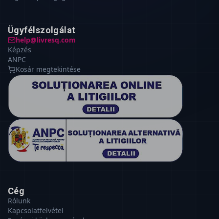
Ügyfélszolgálat
help@livresq.com
Képzés
ANPC
Kosár megtekintése
Cég
Rólunk
Kapcsolatfelvétel