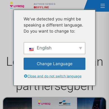
AUTHOR SZERZŐ
OFFLINE
We've detected you might be
LIVRESQ és
speaking a different language.
Do you want to change to:
CoffeeLMS
elérhető
English
Lengyelországban
Change Language
a Softnow-val
Close and do not switch language
partnerségben