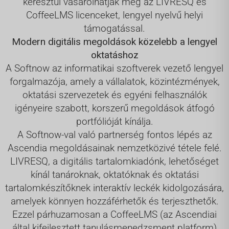
keresztül vásárolhatják meg az LIVRESQ és
CoffeeLMS licenceket, lengyel nyelvű helyi
támogatással.
Modern digitális megoldások közelebb a lengyel
oktatáshoz
A Softnow az informatikai szoftverek vezető lengyel
forgalmazója, amely a vállalatok, közintézmények,
oktatási szervezetek és egyéni felhasználók
igényeire szabott, korszerű megoldások átfogó
portfólióját kínálja.
A Softnow-val való partnerség fontos lépés az
Ascendia megoldásainak nemzetközivé tétele felé.
LIVRESQ, a digitális tartalomkiadónk, lehetőséget
kínál tanároknak, oktatóknak és oktatási
tartalomkészítőknek interaktív leckék kidolgozására,
amelyek könnyen hozzáférhetők és terjeszthetők.
Ezzel párhuzamosan a CoffeeLMS (az Ascendiai
által kifejlesztett tanulásmenedzsment platform)