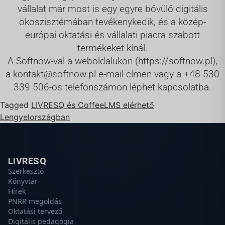
vállalat már most is egy egyre bővülő digitális
ökoszisztémában tevékenykedik, és a közép-
európai oktatási és vállalati piacra szabott
termékeket kínál.
A Softnow-val a weboldalukon (https://softnow.pl),
a kontakt@softnow.pl e-mail címen vagy a +48 530
339 506-os telefonszámon léphet kapcsolatba.
Tagged
LIVRESQ és CoffeeLMS elérhető
Lengyelországban
LIVRESQ
Szerkesztő
Könyvtár
Hírek
PNRR megoldás
Oktatási tervező
Digitális pedagógia