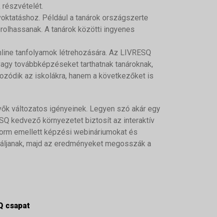
 részvételét.
voktatáshoz. Például a tanárok országszerte
orolhassanak. A tanárok közötti ingyenes
nline tanfolyamok létrehozására. Az LIVRESQ
vagy továbbképzéseket tarthatnak tanároknak,
tozódik az iskolákra, hanem a következőket is
vők változatos igényeinek. Legyen szó akár egy
SQ kedvező környezetet biztosít az interaktív
tform emellett képzési webináriumokat és
é váljanak, majd az eredményeket megosszák a
Q csapat