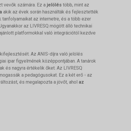
szt vevők számára. Ez a
jelölés
több, mint az
a
akik az évek során használták és fejlesztették
k tanfolyamaikat az internetre, és a több ezer
. Ugyanakkor az LIVRESQ mögött álló technikai
ajánlott platformokkal való integrációtól kezdve
fejlesztését. Az ANIS-díjra való jelölés
giai ipar figyelmének középpontjában. A tanárok
nak és nagyra értékelik őket. Az LIVRESQ
ámogassák a pedagógusokat. Ez a két erő - az
áltozást, és megalapozta a jövőt, ahol
az