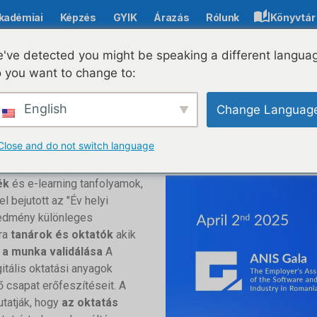
kadémiai
Képzés
GYIK
Árazás
Rólunk
Könyvtár
've detected you might be speaking a different langua
 you want to change to:
NIS 2025 gála döntős
English
Change Languag
ók közösségének gy
Close and do not switch language
ék
és e-learning tanfolyamok,
el bejutott az "Év helyi
redmény különleges
ra
tanárok és oktatók
akik
n
a munka validálása
A
itális oktatási anyagok
ő csapat erőfeszítéseit. A
utatják, hogy
az oktatás