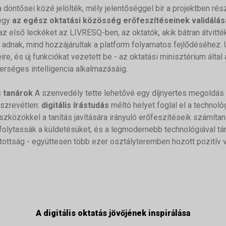
 döntősei közé jelölték, mély jelentőséggel bír a projektben ré
 egy
az egész oktatási közösség erőfeszítéseinek validálás
 az első leckéket az LIVRESQ-ben, az oktatók, akik bátran átvitté
t adnak, mind hozzájárultak a platform folyamatos fejlődéséhez
re, és új funkciókat vezetett be - az oktatási minisztérium által 
rséges intelligencia alkalmazásáig.
s
tanárok
A szenvedély tette lehetővé egy díjnyertes megoldás ki
szrevétlen:
digitális írástudás
méltó helyet foglal el a technoló
zközökkel a tanítás javítására irányuló erőfeszítéseik számíta
folytassák a küldetésüket, és a legmodernebb technológiával t
tottság - együttesen több ezer osztályteremben hozott pozitív v
A digitális oktatás jövőjének inspirálása