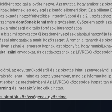
ióként szolgál a jövőre nézve. Azt mutatja, hogy amikor az okt
ak lehetnek, és egy egész iparág elismeri őket. Ez a pillanat
 az oktatás hozzáférhetőbbé, interaktívabbá és a 21. századhoz 
 számára
döntősnek lenni
máris győzelem. Győzelem azok számá
ttek a minőségi digitális források létrehozásába.
a bizalmi szavazatot új kezdeményezések alapjául használja fel. F
ssal támogatják a tanári közösséget. A romániai tanárok és okt
k ilyen szintű elismerést kapnak, azt bizonyítja, hogy munkájukna
italizálni
anyagokat, és csatlakozzanak az LIVRESQ közösséghez
cióról, az együttműködésről és az oktatás iránti szenvedélyről sz
válóság lehet - mind az osztályteremben, mind az informatikai ip
 vett ebben az eredményben! Az LIVRESQ közössége inspiráltan 
arning
és
interaktív leckék
a hatás.
 és oktatók közösségének győzelme