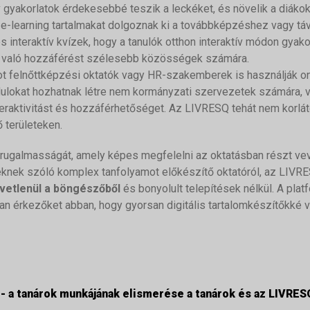
v gyakorlatok érdekesebbé teszik a leckéket, és növelik a diákok
k e-learning tartalmakat dolgoznak ki a továbbképzéshez vagy tá
s interaktív kvízek, hogy a tanulók otthon interaktív módon gyak
z való hozzáférést szélesebb közösségek számára.
t felnőttképzési oktatók vagy HR-szakemberek is használják o
dulokat hozhatnak létre nem kormányzati szervezetek számára, 
interaktivitást és hozzáférhetőséget. Az LIVRESQ tehát nem korlá
 területeken.
 rugalmasságát, amely képes megfelelni az oktatásban részt ve
eknek szóló komplex tanfolyamot előkészítő oktatóról, az LIVRE
vetlenül a böngészőből
és bonyolult telepítések nélkül. A pla
onnan érkezőket abban, hogy gyorsan digitális tartalomkészítőkk
 - a tanárok munkájának elismerése a tanárok és az LIVRES