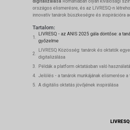
digitalizálása
Romániában olyan kiválósági szint
országos elismerésre, és az LIVRESQ-n létrehoz
innovatív tanárok büszkeségre és inspirációra a
Tartalom:
LIVRESQ - az ANIS 2025 gála döntőse: a ta
győzelme
LIVRESQ Közösség: tanárok és oktatók egye
digitalizálása
Példák a platform oktatásban való használatá
Jelölés - a tanárok munkájának elismerése a
A digitális oktatás jövőjének inspirálása
LIVRESQ 