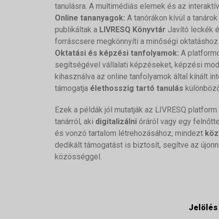
tanulásra. A multimédiás elemek és az interaktí
Online tananyagok:
A tanórákon kívül a tanáro
publikáltak a
LIVRESQ Könyvtár
Javító leckék é
forráscsere megkönnyíti a minőségi oktatásho
Oktatási és képzési tanfolyamok:
A platformo
segítségével vállalati képzéseket, képzési mo
kihasználva az online tanfolyamok által kínált 
támogatja
élethosszig tartó tanulás
különböző
Ezek a példák jól mutatják az LIVRESQ platform
tanárról, aki
digitalizálni
óráról vagy egy felnőtt
és vonzó tartalom létrehozásához, mindezt
köz
dedikált támogatást is biztosít, segítve az új
közösséggel.
Jelölés