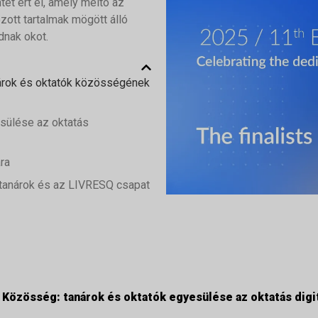
et ért el, amely méltó az
ott tartalmak mögött álló
dnak okot.
nárok és oktatók közösségének
sülése az oktatás
ra
 tanárok és az LIVRESQ csapat
Közösség: tanárok és oktatók egyesülése az oktatás digit