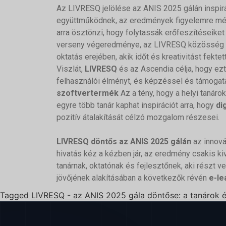
Az LIVRESQ jelölése az ANIS 2025 gálán inspirác
együttműködnek, az eredmények figyelemre méltó
arra ösztönzi, hogy folytassák erőfeszítéseiket
verseny végeredménye, az LIVRESQ közösség
oktatás erejében, akik időt és kreativitást fekte
Viszlát,
LIVRESQ
és az Ascendia célja, hogy ezt 
felhasználói élményt, és képzéssel és támogatá
szoftvertermék
Az a tény, hogy a helyi tanáro
egyre több tanár kaphat inspirációt arra, hogy
dig
pozitív átalakítását célzó mozgalom részesei.
LIVRESQ döntős az ANIS 2025 gálán
az innová
hivatás kéz a kézben jár, az eredmény csakis ki
tanárnak, oktatónak és fejlesztőnek, aki részt
jövőjének alakításában a következők révén
e-le
Tagged
LIVRESQ - az ANIS 2025 gála döntőse: a tanárok