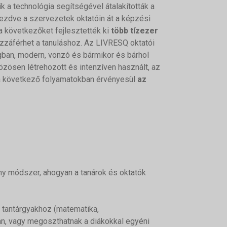
ik a technológia segítségével átalakították a
kezdve a szervezetek oktatóin át a képzési
a következőket fejlesztették ki
több tízezer
ozzáférhet a tanuláshoz. Az LIVRESQ oktatói
ban, modern, vonzó és bármikor és bárhol
közösen létrehozott és intenzíven használt, az
 a következő folyamatokban érvényesül
az
ny módszer, ahogyan a tanárok és oktatók
 tantárgyakhoz (matematika,
ban, vagy megoszthatnak a diákokkal egyéni