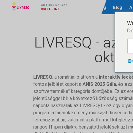
AUTHOR SZERZŐ
Közösség
Blog
A
OFFLINE
We
Do
LIVRESQ - az A
oktat
LIVRESQ
, a romániai platform a
interaktív leck
fontos jelölést kapott a
ANIS 2025 Gála
, és ezz
szoftverterméke" kategória döntőjébe. Ez az e
jelentőséggel bír a következő közösség számá
naponta használják az LIVRESQ-t - ez egy olya
program a tanárok kemény munkáját dicséri a dig
létrehozásában, valamint a platformot kifejleszt
rangos IT-ipari díjakra benyújtott jelölések azt m