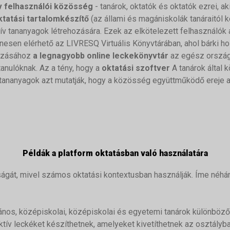
v felhasználói közösség
- tanárok, oktatók és oktatók ezrei, ak
ktatási tartalomkészítő
(az állami és magániskolák tanáraitól 
ív tananyagok létrehozására. Ezek az elkötelezett felhasználók 
nesen elérhető az LIVRESQ Virtuális Könyvtárában, ahol bárki h
hozásához
a legnagyobb online leckekönyvtár
az egész ország
tanulóknak. Az a tény, hogy a
oktatási szoftver
A tanárok által 
 tananyagok azt mutatják, hogy a közösség együttműködő ereje
Példák a platform oktatásban való használatára
ságát, mivel számos oktatási kontextusban használják. Íme néhá
ános, középiskolai, középiskolai és egyetemi tanárok különböző
ktív leckéket készíthetnek, amelyeket kivetíthetnek az osztály