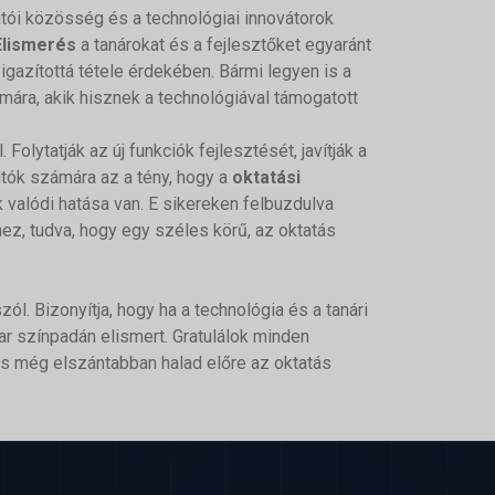
atói közösség és a technológiai innovátorok
Elismerés
a tanárokat és a fejlesztőket egyaránt
igazítottá tétele érdekében. Bármi legyen is a
ra, akik hisznek a technológiával támogatott
olytatják az új funkciók fejlesztését, javítják a
atók számára az a tény, hogy a
oktatási
k valódi hatása van. E sikereken felbuzdulva
, tudva, hogy egy széles körű, az oktatás
ól. Bizonyítja, hogy ha a technológia és a tanári
ar színpadán elismert. Gratulálok minden
és még elszántabban halad előre az oktatás