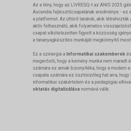
Az a tény, hogy az LIVRESQ-t az ANIS 2025 gála
Ascendia fejlesztőcsapatának eredménye - ez
a platformot. Az úttörő tanárok, akik létrehozták
aktív felhasználó, akik folyamatos visszajelzés
csapat elkötelezetten figyelt a közösség igényei
a tananyagkészítés munkáját megkönnyítő meste
Ez a szinergia a
Informatikai szakemberek
é
megerősíti, hogy a kemény munka nem maradt é
számára ez annak bizonyítéka, hogy a modern es
csapata számára ez ösztönzőleg hat arra, hogy 
informatikai szakértelem és a pedagógiai elhiva
oktatás digitalizálása
normává válik.