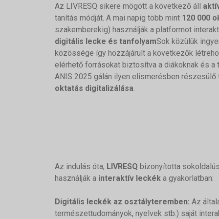
Az LIVRESQ sikere mögött a következő áll
aktí
tanítás módját. A mai napig több mint
120 000 o
szakemberekig) használják a platformot interakt
digitális lecke és tanfolyam
Sok közülük ingye
közössége így hozzájárult a következők létre
elérhető forrásokat biztosítva a diákoknak és a 
ANIS 2025 gálán ilyen elismerésben részesülő
oktatás digitalizálása
.
Az indulás óta,
LIVRESQ
bizonyította sokoldalú
használják a
interaktív leckék
a gyakorlatban:
Digitális leckék az osztályteremben:
Az által
természettudományok, nyelvek stb.) saját intera