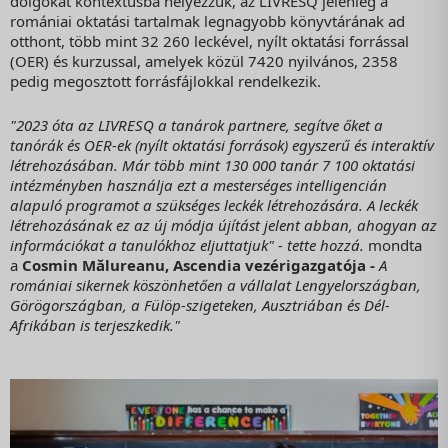
dolgokat kontextusba helyezzük, az LIVRESQ jelenleg a
romániai oktatási tartalmak legnagyobb könyvtárának ad
otthont, több mint 32 260 leckével, nyílt oktatási forrással
(OER) és kurzussal, amelyek közül 7420 nyilvános, 2358
pedig megosztott forrásfájlokkal rendelkezik.
"
2023 óta az LIVRESQ a tanárok partnere, segítve őket a
tanórák és OER-ek (nyílt oktatási források) egyszerű és interaktív
létrehozásában.
Már több mint 130 000 tanár 7 100 oktatási
intézményben használja ezt a mesterséges intelligencián
alapuló programot a szükséges leckék létrehozására. A leckék
létrehozásának ez az új módja újítást jelent abban, ahogyan az
információkat a tanulókhoz eljuttatjuk" - tette hozzá.
mondta
a
Cosmin Mălureanu, Ascendia vezérigazgatója -
A
romániai sikernek köszönhetően a vállalat Lengyelországban,
Görögországban, a Fülöp-szigeteken, Ausztriában és Dél-
Afrikában is terjeszkedik."