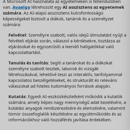
A Microsoft AI használata az egyetemeken is fellendülőben
van.
Avaelgo
létrehozott egy
AI asszisztens az egyetemek
számára
. Az AI-alapú asszisztens kulcsfontosságú
képességeket biztosít a diákok, tanárok és a személyzet
számára:
Felvétel
: Személyre szabott, valós idejű útmutatást nyújt a
felvételi eljárás során, válaszol a kérdésekre, tisztázza az
eljárásokat és egyszerűsíti a leendő hallgatókkal való
kapcsolattartást.
Tanulás és tanítás
: Segíti a tanárokat és a diákokat
személyre szabott tesztek, laborok és vizsgák
létrehozásával, lehetővé teszi az interaktív, tanfolyammal
kapcsolatos beszélgetéseket, és strukturált és releváns
válaszokat ad hiteles tudományos források alapján.
Kutatás
: Egyedi AI-eszközkészletként működik a kutatók
számára, amely képes nagy mennyiségű adat kezelésére, a
kutatási anyagok rendszerezésére és elemzésére, valamint
tömör összefoglalók készítésére az együttműködés és az
információkhoz való hozzáférés javítása érdekében.