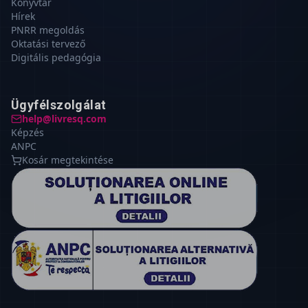
Könyvtár
Hírek
PNRR megoldás
Oktatási tervező
Digitális pedagógia
Ügyfélszolgálat
help@livresq.com
Képzés
ANPC
Kosár megtekintése