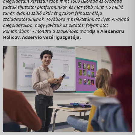
megoldásain keresztül több mint 1500 iskolába és óvodába
tudtuk eljuttatni platformunkat, és már több mint 1,5 millió
tanár, diák és szülő aktív és gyakori felhasználója
szolgáltatásainknak. Továbbra is befektetünk az ilyen AI-alapú
megoldásokba, hogy javítsuk az oktatási folyamatot
Romániában" - mondta a szakember.
mondja a
Alexandru
Holicov, Adservio vezérigazgatója.