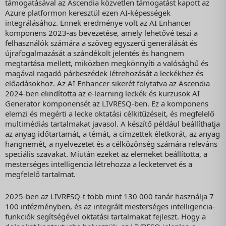
támogatásával az Ascendia közvetlen támogatást kapott az
Azure platformon keresztül ezen AI-képességek
integrálásához. Ennek eredménye volt az AI Enhancer
komponens 2023-as bevezetése, amely lehetővé teszi a
felhasználók számára a szöveg egyszerű generálását és
újrafogalmazását a szándékolt jelentés és hangnem
megtartása mellett, miközben megkönnyíti a valósághű és
magával ragadó párbeszédek létrehozását a leckékhez és
előadásokhoz. Az AI Enhancer sikerét folytatva az Ascendia
2024-ben elindította az e-learning leckék és kurzusok AI
Generator komponensét az LIVRESQ-ben. Ez a komponens
elemzi és megérti a lecke oktatási célkitűzéseit, és megfelelő
multimédiás tartalmakat javasol. A készítő például beállíthatja
az anyag időtartamát, a témát, a címzettek életkorát, az anyag
hangnemét, a nyelvezetet és a célközönség számára releváns
speciális szavakat. Miután ezeket az elemeket beállította, a
mesterséges intelligencia létrehozza a lecketervet és a
megfelelő tartalmat.
2025-ben az LIVRESQ-t több mint 130 000 tanár használja 7
100 intézményben, és az integrált mesterséges intelligencia-
funkciók segítségével oktatási tartalmakat fejleszt. Hogy a