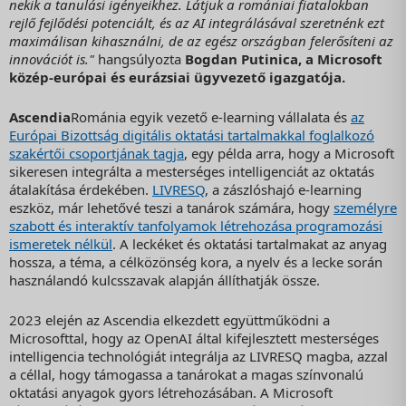
nekik a tanulási igényeikhez. Látjuk a romániai fiatalokban
rejlő fejlődési potenciált, és az AI integrálásával szeretnénk ezt
maximálisan kihasználni, de az egész országban felerősíteni az
innovációt is."
hangsúlyozta
Bogdan Putinica, a Microsoft
közép-európai és eurázsiai ügyvezető igazgatója.
Ascendia
Románia egyik vezető e-learning vállalata és
az
Európai Bizottság digitális oktatási tartalmakkal foglalkozó
szakértői csoportjának tagja
, egy példa arra, hogy a Microsoft
sikeresen integrálta a mesterséges intelligenciát az oktatás
átalakítása érdekében.
LIVRESQ
, a zászlóshajó e-learning
eszköz, már lehetővé teszi a tanárok számára, hogy
személyre
szabott és interaktív tanfolyamok létrehozása programozási
ismeretek nélkül
. A leckéket és oktatási tartalmakat az anyag
hossza, a téma, a célközönség kora, a nyelv és a lecke során
használandó kulcsszavak alapján állíthatják össze.
2023 elején az Ascendia elkezdett együttműködni a
Microsofttal, hogy az OpenAI által kifejlesztett mesterséges
intelligencia technológiát integrálja az LIVRESQ magba, azzal
a céllal, hogy támogassa a tanárokat a magas színvonalú
oktatási anyagok gyors létrehozásában. A Microsoft