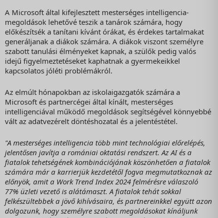
A Microsoft által kifejlesztett mesterséges intelligencia-
megoldások lehetővé teszik a tanárok számára, hogy
előkészítsék a tanítani kívánt órákat, és érdekes tartalmakat
generáljanak a diákok számára. A diákok viszont személyre
szabott tanulási élményeket kapnak, a szülők pedig valós
idejű figyelmeztetéseket kaphatnak a gyermekeikkel
kapcsolatos jóléti problémákról.
Az elmúlt hónapokban az iskolaigazgatók számára a
Microsoft és partnercégei által kínált, mesterséges
intelligenciával működő megoldások segítségével könnyebbé
vált az adatvezérelt döntéshozatal és a jelentéstétel.
"
A mesterséges intelligencia több mint technológiai előrelépés,
jelentősen javítja a romániai oktatási rendszert. Az AI és a
fiatalok tehetségének kombinációjának köszönhetően a fiatalok
számára már a karrierjük kezdetétől fogva megmutatkoznak az
előnyök, amit a Work Trend Index 2024 felmérésre válaszoló
77% üzleti vezető is alátámaszt. A fiatalok tehát sokkal
felkészültebbek a jövő kihívásaira, és partnereinkkel együtt azon
dolgozunk, hogy személyre szabott megoldásokat kínáljunk