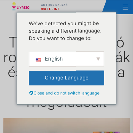
AUTHOR SZERZŐ
OFFLINE
We've detected you might be
speaking a different language.
Több mint 2 millió
Do you want to change to:
romániai tanár, diák
English
és szülő használja
Change Language
a Microsoft AI
Close and do not switch language
megoldásait