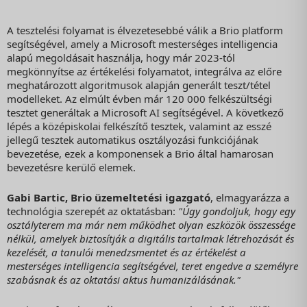
A tesztelési folyamat is élvezetesebbé válik a Brio platform
segítségével, amely a Microsoft mesterséges intelligencia
alapú megoldásait használja, hogy már 2023-tól
megkönnyítse az értékelési folyamatot, integrálva az előre
meghatározott algoritmusok alapján generált teszt/tétel
modelleket. Az elmúlt évben már 120 000 felkészültségi
tesztet generáltak a Microsoft AI segítségével. A következő
lépés a középiskolai felkészítő tesztek, valamint az esszé
jellegű tesztek automatikus osztályozási funkciójának
bevezetése, ezek a komponensek a Brio által hamarosan
bevezetésre kerülő elemek.
Gabi Bartic, Brio üzemeltetési igazgató
, elmagyarázza a
technológia szerepét az oktatásban:
"Úgy gondoljuk, hogy egy
osztályterem ma már nem működhet olyan eszközök összessége
nélkül, amelyek biztosítják a digitális tartalmak létrehozását és
kezelését, a tanulói menedzsmentet és az értékelést a
mesterséges intelligencia segítségével, teret engedve a személyre
szabásnak és az oktatási aktus humanizálásának."