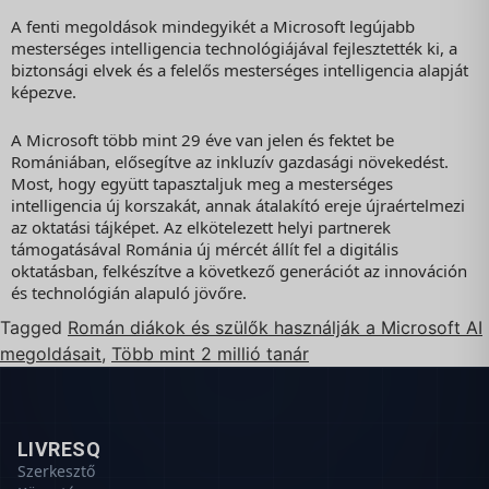
A fenti megoldások mindegyikét a Microsoft legújabb
mesterséges intelligencia technológiájával fejlesztették ki, a
biztonsági elvek és a felelős mesterséges intelligencia alapját
képezve.
A Microsoft több mint 29 éve van jelen és fektet be
Romániában, elősegítve az inkluzív gazdasági növekedést.
Most, hogy együtt tapasztaljuk meg a mesterséges
intelligencia új korszakát, annak átalakító ereje újraértelmezi
az oktatási tájképet. Az elkötelezett helyi partnerek
támogatásával Románia új mércét állít fel a digitális
oktatásban, felkészítve a következő generációt az innováción
és technológián alapuló jövőre.
Tagged
Román diákok és szülők használják a Microsoft AI
megoldásait
,
Több mint 2 millió tanár
LIVRESQ
Szerkesztő