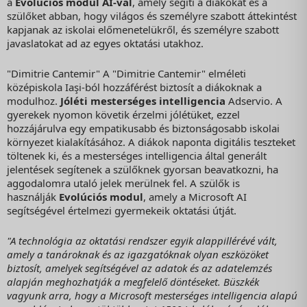
a
Evolúciós modul AI-val
, amely segíti a diákokat és a
szülőket abban, hogy világos és személyre szabott áttekintést
kapjanak az iskolai előmenetelükről, és személyre szabott
javaslatokat ad az egyes oktatási utakhoz.
"Dimitrie Cantemir" A "Dimitrie Cantemir" elméleti
középiskola Iaşi-ból hozzáférést biztosít a diákoknak a
modulhoz.
Jóléti mesterséges intelligencia
Adservio. A
gyerekek nyomon követik érzelmi jólétüket, ezzel
hozzájárulva egy empatikusabb és biztonságosabb iskolai
környezet kialakításához. A diákok naponta digitális teszteket
töltenek ki, és a mesterséges intelligencia által generált
jelentések segítenek a szülőknek gyorsan beavatkozni, ha
aggodalomra utaló jelek merülnek fel. A szülők is
használják
Evolúciós modul
, amely a Microsoft AI
segítségével értelmezi gyermekeik oktatási útját.
"A technológia az oktatási rendszer egyik alappillérévé vált,
amely a tanároknak és az igazgatóknak olyan eszközöket
biztosít, amelyek segítségével az adatok és az adatelemzés
alapján meghozhatják a megfelelő döntéseket. Büszkék
vagyunk arra, hogy a Microsoft mesterséges intelligencia alapú