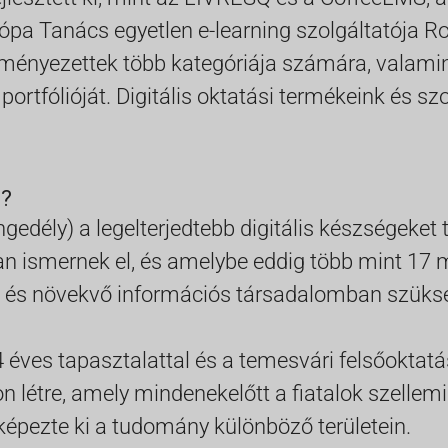
ópa Tanács egyetlen e-learning szolgáltatója R
zményezettek több kategóriája számára, valamint
rtfólióját. Digitális oktatási termékeink és sz
n?
gedély) a legelterjedtebb digitális készségeket
 ismernek el, és amelybe eddig több mint 17 m
új és növekvő információs társadalomban szüksé
4 éves tapasztalattal és a temesvári felsőokta
 létre, amely mindenekelőtt a fiatalok szellemi
képezte ki a tudomány különböző területein.