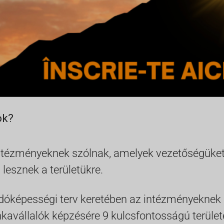
ok?
tézményeknek szólnak, amelyek vezetőségüket é
 lesznek a területükre.
odóképességi terv keretében az intézményeknek 
avállalók képzésére 9 kulcsfontosságú terület