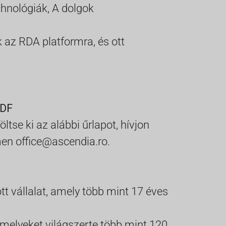
chnológiák,
A dolgok
az RDA platformra, és ott
DF
ltse ki az alábbi űrlapot, hívjon
ímen
office@ascendia.ro
.
t vállalat, amely több mint 17 éves
 amelyeket világszerte több mint 120