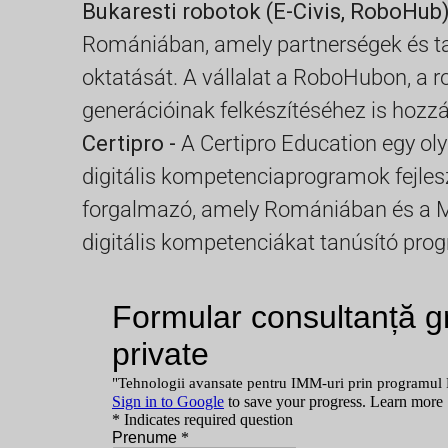
Bukaresti robotok (E-Civis, RoboHub)
Romániában, amely partnerségek és tan
oktatását. A vállalat a RoboHubon, a r
generációinak felkészítéséhez is hozzáj
Certipro -
A Certipro Education egy ol
digitális kompetenciaprogramok fejlesz
forgalmazó, amely Romániában és a Mo
digitális kompetenciákat tanúsító pro