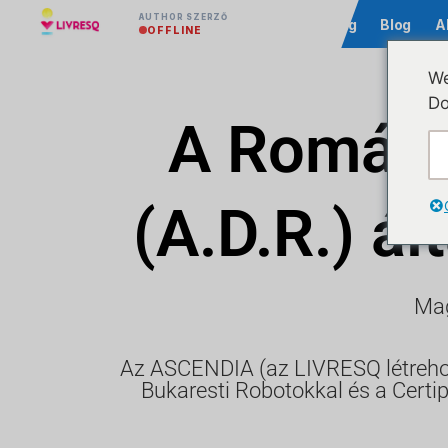
AUTHOR SZERZŐ
Közösség
Blog
A
OFFLINE
We
Do
A Románia
(A.D.R.) á
Mag
Az ASCENDIA (az LIVRESQ létrehozó
Bukaresti Robotokkal és a Certi