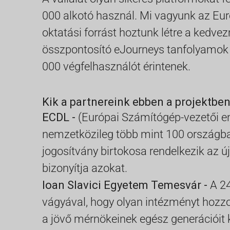
000 alkotó használ. Mi vagyunk az Eur
oktatási forrást hoztunk létre a kedve
összpontosító eJourneys tanfolyamok po
000 végfelhasználót érintenek.
Kik a partnereink ebben a projektbe
ECDL -
(Európai Számítógép-vezetői en
nemzetközileg több mint 100 országban
jogosítvány birtokosa rendelkezik az 
bizonyítja azokat.
Ioan Slavici Egyetem Temesvár -
A 2
vágyával, hogy olyan intézményt hozzon
a jövő mérnökeinek egész generációit 