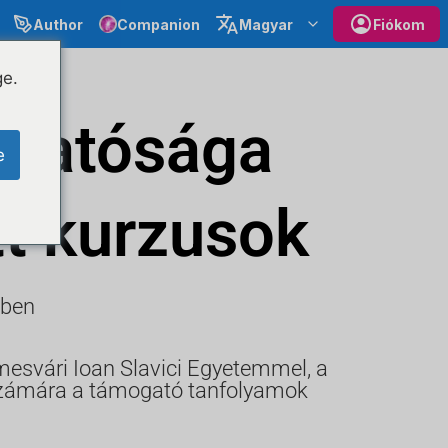
Author
Companion
Magyar
Fiókom
ge.
 Hatósága
e
tt kurzusok
ében
mesvári Ioan Slavici Egyetemmel, a
k számára a támogató tanfolyamok