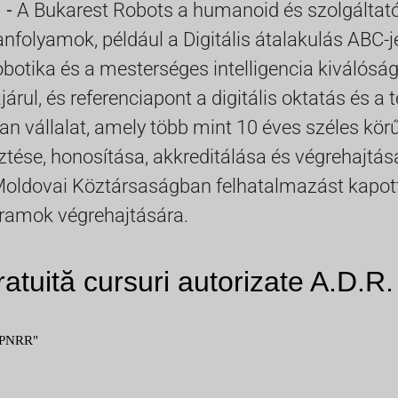
 -
A Bukarest Robots a humanoid és szolgáltató
folyamok, például a Digitális átalakulás ABC-j
obotika és a mesterséges intelligencia kiválóság
árul, és referenciapont a digitális oktatás és a 
yan vállalat, amely több mint 10 éves széles kö
tése, honosítása, akkreditálása és végrehajtása
ldovai Köztársaságban felhatalmazást kapott a
gramok végrehajtására.