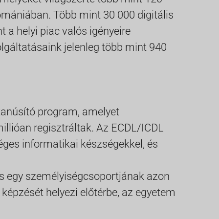
omániában. Több mint 30 000 digitális
 a helyi piac valós igényeire
olgáltatásaink jelenleg több mint 940
 tanúsító program, amelyet
illióan regisztráltak. Az ECDL/ICDL
ges informatikai készségekkel, és
tás egy személyiségcsoportjának azon
 képzését helyezi előtérbe, az egyetem