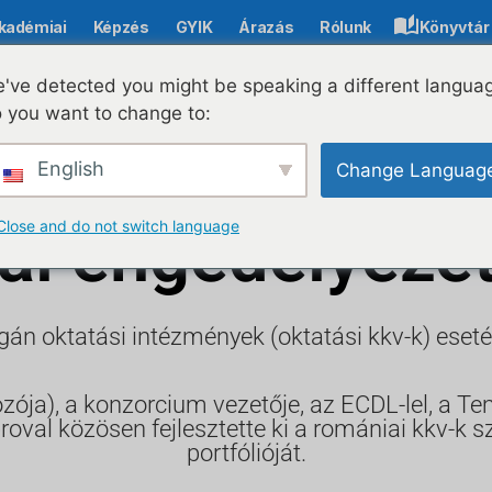
kadémiai
Képzés
GYIK
Árazás
Rólunk
Könyvtár
've detected you might be speaking a different langua
 you want to change to:
 Digitalizálási
English
Change Languag
ltal engedélyeze
Close and do not switch language
án oktatási intézmények (oktatási kkv-k) eset
ja), a konzorcium vezetője, az ECDL-lel, a Te
proval közösen fejlesztette ki a romániai kkv-
portfólióját.