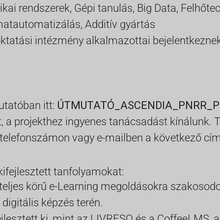
zikai rendszerek,
Gépi tanulás,
Big Data,
Felhőte
amatautomatizálás,
Additív gyártás
tatási intézmény alkalmazottai bejelentkeznek 
tatóban itt:
ÚTMUTATÓ_ASCENDIA_PNRR_P
t, a projekthez ingyenes tanácsadást kínálunk. Tö
s telefonszámon vagy e-mailben a következő c
ifejlesztett tanfolyamokat:
 teljes körű e-Learning megoldásokra szakosodot
 digitális képzés terén.
fejlesztett ki, mint az LIVRESQ és a CoffeeLMS,