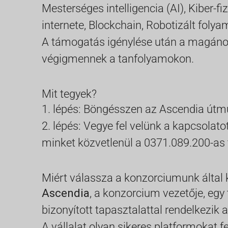
Mesterséges intelligencia (AI),
Kiber-fi
internete,
Blockchain,
Robotizált foly
A támogatás igénylése után a magánok
végigmennek a tanfolyamokon.
Mit tegyek?
1. lépés: Böngésszen az Ascendia útmu
2. lépés: Vegye fel velünk a kapcsolato
minket közvetlenül a 0371.089.200-a
Miért válassza a konzorciumunk által k
Ascendia
, a konzorcium vezetője, egy
bizonyított tapasztalattal rendelkezik a
A vállalat olyan sikeres platformokat 