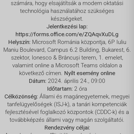
számára, hogy elsajátítsák a modern oktatási
technológia használatához szükséges
készségeket.
Jelentkezési lap:
https://forms.office.com/e/ZQAqvXuDLg
Helyszín:
Microsoft Románia központja, 6P Iuliu
Maniu Boulevard, Campus 6.2 Building, Bukarest, 6.
szektor, Ionesco & Brâncuși terem, 1. emelet,
valamint online a Microsoft Teams oldalon a
következő címen.
Nyílt esemény online
Dátum:
2024. április 24., 09:00
Időtartam:
2 óra
Célközönség:
Állami és magánegyetemek, megyei
tanfelügyelőségek (ISJ-k), a tanári kompetenciák
fejlesztésével foglalkozó központok (CDDC-k) és a
továbbképzés állami vagy magán szolgáltatói.
Rendezvény céljai: