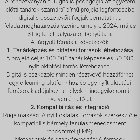
A rendezvényen a "Digitális pedagógia az egyetem
előtti tanárok számára" című projekt legfontosabb
digitális összetevőit fogják bemutatni, a
feladatmeghatározás szerint, amelyre 2024. május
31-ig lehet pályázatot benyújtani.
A tárgyalt témák a következők:
1. Tanárképzés és oktatási források létrehozása
A projekt célja: 100 000 tanár képzése és 50 000
nyílt oktatási forrás létrehozása.
Digitális eszközök: minden résztvevő hozzáférhet
egy e-learning platformhoz és egy nyílt oktatási
források kiadójához, amelyek mindegyike román
nyelven érhető el.
2. Kompatibilitás és integráció
Rugalmasság: A nyílt oktatási források szerkesztője
kompatibilis bármely tanulásmenedzsment
rendszerrel (LMS).
Metaadatok és szabványosítás: A források