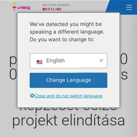
AUTHOR SZERZŐ
OFFLINE
We've detected you might be
speaking a different language.
Fontos
Do you want to change to:
pontosítások: 100
English
000 tanár digitális
Change Language
pedagógiai
Close and do not switch language
képzését célzó
projekt elindítása