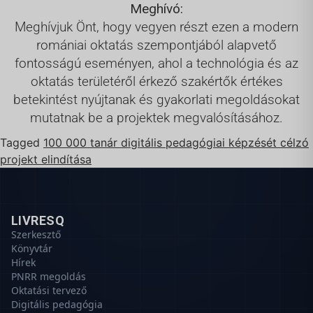
Meghívó:
Meghívjuk Önt, hogy vegyen részt ezen a modern
romániai oktatás szempontjából alapvető
fontosságú eseményen, ahol a technológia és az
oktatás területéről érkező szakértők értékes
betekintést nyújtanak és gyakorlati megoldásokat
mutatnak be a projektek megvalósításához.
Tagged
100 000 tanár digitális pedagógiai képzését célzó
projekt elindítása
LIVRESQ
Szerkesztő
Könyvtár
Hírek
PNRR megoldás
Oktatási tervező
Digitális pedagógia