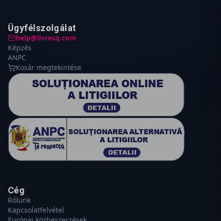
Ügyfélszolgálat
help@livresq.com
Képzés
ANPC
Kosár megtekintése
Cég
Rólunk
Kapcsolatfelvétel
Európai közbeszerzések