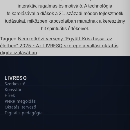
interaktív, rugalmas és motiváló
. A technológia
felkarolásával a diákok a 21. századi módon fejleszthetik
tudásukat, miközben kapcsolatban maradnak a keresztény
hit spirituális értékeivel.
Tagged
Nemzetközi verseny "Együtt Krisztussal az
életben" 2025 - Az LIVRESQ szerepe a vallási oktatás
digitalizálásában
LIVRESQ
Szerkesztő
Könyvtár
Hírek
PNRR megoldás
Oktatási tervező
Digitális pedagógia