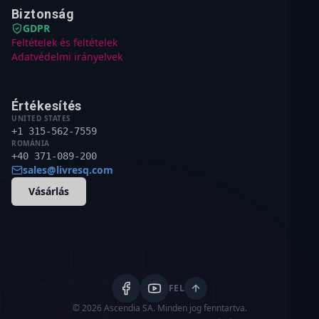
Biztonság
GDPR
Feltételek és feltételek
Adatvédelmi irányelvek
Értékesítés
UNITED STATES
+1 315-562-7559
ROMÁNIA
+40 371-089-200
sales@livresq.com
Vásárlás
FEL
© 2026 Ascendia SA.
Minden jog fenntartva.