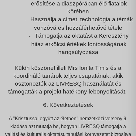
erősítése
a diaszpórában élő fiatalok
körében
Használja a címet.
technológia
a témák
-
vonzóvá és hozzáférhetővé tétele
Támogatja az oktatást a
Keresztény
-
hit
az erkölcsi értékek fontosságának
hangsúlyozása
Külön köszönet illeti Mrs
Ionita Timis
és a
koordináló tanárok teljes csapatának, akik
ösztönözték az LIVRESQ használatát és
támogatták a projekt hatékony lebonyolítását.
6. Következtetések
A "Krisztussal együtt az életben" nemzetközi verseny 9.
kiadása azt mutatja be, hogyan
LIVRESQ
támogatja a
vallási és kulturális oktatást, tanulási környezetet biztosítva