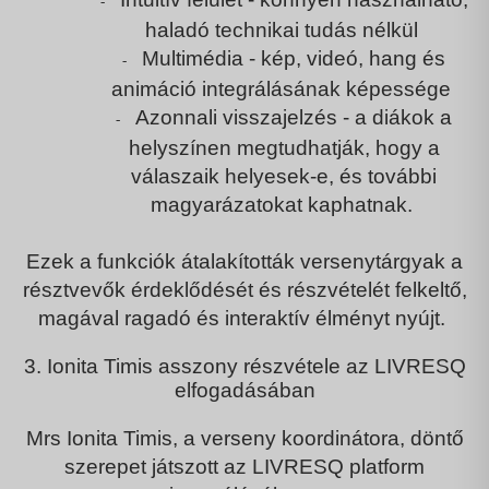
-
haladó technikai tudás nélkül
Multimédia
- kép, videó, hang és
-
animáció integrálásának képessége
Azonnali visszajelzés
- a diákok a
-
helyszínen megtudhatják, hogy a
válaszaik helyesek-e, és további
magyarázatokat kaphatnak.
Ezek a funkciók átalakították
versenytárgyak
a
résztvevők érdeklődését és részvételét felkeltő,
magával ragadó és interaktív élményt nyújt.
3. Ionita Timis asszony részvétele az LIVRESQ
elfogadásában
Mrs
Ionita Timis
, a verseny koordinátora, döntő
szerepet játszott az LIVRESQ platform