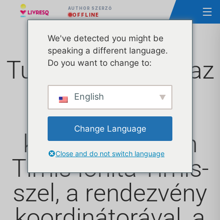
AUTHOR SZERZŐ
OFFLINE
We've detected you might be
speaking a different language.
Tudja meg, hogy az
Do you want to change to:
LIVRESQ, Ionita
English
asszonnyal
Change Language
közösen hogyan
Close and do not switch language
Timis Ionita Timis-
szel, a rendezvény
koordinátorával, a