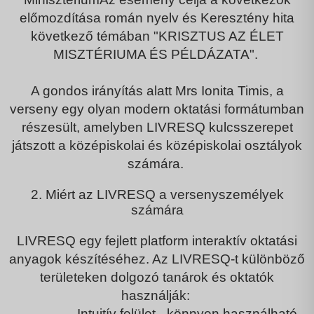
előmozdítása
román nyelv
és
Keresztény hit
a
következő témában
"KRISZTUS AZ ÉLET
MISZTÉRIUMA ÉS PÉLDÁZATA"
.
A gondos irányítás alatt Mrs
Ionita Timis
, a
verseny egy olyan modern oktatási formátumban
részesült, amelyben
LIVRESQ
kulcsszerepet
játszott a középiskolai és középiskolai osztályok
számára.
2. Miért az LIVRESQ a versenyszemélyek
számára
LIVRESQ
egy fejlett platform interaktív oktatási
anyagok készítéséhez. Az LIVRESQ-t különböző
területeken dolgozó tanárok és oktatók
használják:
Intuitív felület
- könnyen használható,