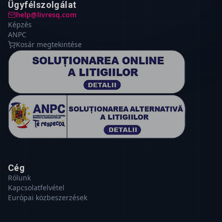
Ügyfélszolgálat
help@livresq.com
Képzés
ANPC
Kosár megtekintése
Cég
Rólunk
Kapcsolatfelvétel
Európai közbeszerzések