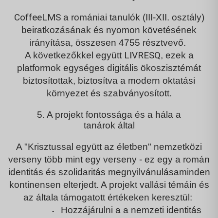
CoffeeLMS
a romániai tanulók (III-XII. osztály)
beiratkozásának és nyomon követésének
irányítása, összesen
4755 résztvevő
.
LIVRESQ
A következőkkel együtt
, ezek a
platformok egységes digitális ökoszisztémát
biztosítottak, biztosítva a
modern oktatási
környezet
és
szabványosított
.
5. A projekt fontossága és a hála a
tanárok által
A "Krisztussal együtt az életben" nemzetközi
verseny több mint egy verseny - ez egy
a román
identitás és szolidaritás megnyilvánulása
minden
kontinensen elterjedt. A projekt vallási témáin és
az általa támogatott értékeken keresztül:
Hozzájárulni a
a nemzeti identitás
-