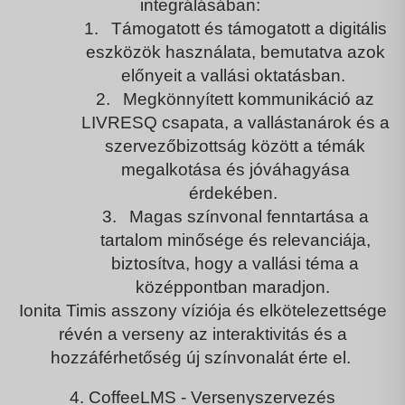
integrálásában:
1.
Támogatott és támogatott
a digitális
eszközök használata, bemutatva azok
előnyeit a vallási oktatásban.
2.
Megkönnyített kommunikáció
az
LIVRESQ csapata, a vallástanárok és a
szervezőbizottság között a témák
megalkotása és jóváhagyása
érdekében.
3.
Magas színvonal fenntartása
a
tartalom minősége és relevanciája,
biztosítva, hogy a vallási téma a
középpontban maradjon.
Ionita Timis asszony víziója és elkötelezettsége
révén a verseny az interaktivitás és a
hozzáférhetőség új színvonalát érte el.
4. CoffeeLMS - Versenyszervezés