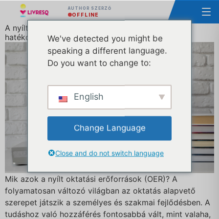
AUTHOR SZERZŐ
OFFLINE
A nyílt oktatási erőforrások (OER) fontossága és
hatékony felhasználása
We've detected you might be
speaking a different language.
Do you want to change to:
English
Change Language
Close and do not switch language
Mik azok a nyílt oktatási erőforrások (OER)? A
folyamatosan változó világban az oktatás alapvető
szerepet játszik a személyes és szakmai fejlődésben. A
tudáshoz való hozzáférés fontosabbá vált, mint valaha,