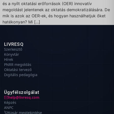
és a nyílt oktatási erőforrások (OER) innovatív
megoldást jelentenek az oktatás demokratizálására. De
mik is azok az OER-ek, és hogyan használhatjuk őket
hatékonyan? Mi [...]
LIVRESQ
Szerkesztő
Könyvtár
Hírek
PNRR megoldás
Oktatási tervező
Digitális pedagógia
Ügyfélszolgálat
help@livresq.com
Képzés
ANPC
Kosár megtekintése