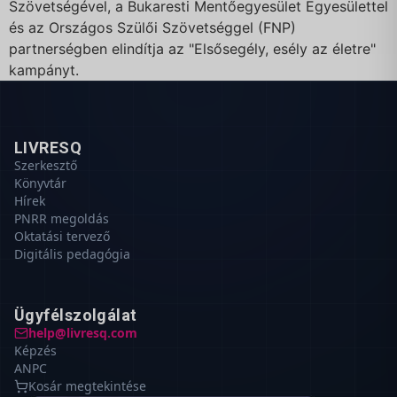
Szövetségével, a Bukaresti Mentőegyesület Egyesülettel
és az Országos Szülői Szövetséggel (FNP)
partnerségben elindítja az "Elsősegély, esély az életre"
kampányt.
LIVRESQ
Szerkesztő
Könyvtár
Hírek
PNRR megoldás
Oktatási tervező
Digitális pedagógia
Ügyfélszolgálat
help@livresq.com
Képzés
ANPC
Kosár megtekintése