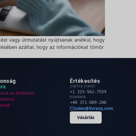
zést vagy útmutatást nyújtsanak anélkül, hogy
lésében azáltal, hogy az információkat tömör
tonság
Értékesítés
PR
UNITED STATES
+1 315-562-7559
telek és feltételek
ROMÁNIA
védelmi
+40 371-089-200
elvek
sales@livresq.com
Vásárlás