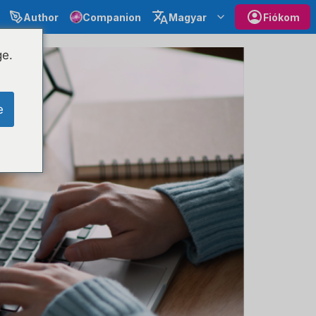
Author
Companion
Magyar
Fiókom
oz
ge.
e