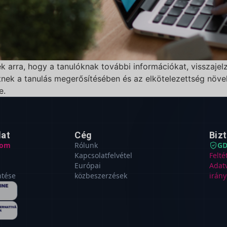
k arra, hogy a tanulóknak további információkat, visszajel
nek a tanulás megerősítésében és az elkötelezettség növe
e.
lat
Cég
Biz
com
Rólunk
GD
Kapcsolatfelvétel
Felté
Európai
Adat
ntése
közbeszerzések
irány