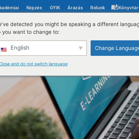
kadémiai
Képzés
GYIK
Árazás
Rólunk
Könyvtár
sokhoz: tippek az elkötelezettség és a tanulás javításáh
've detected you might be speaking a different langua
 you want to change to:
English
Change Languag
Close and do not switch language