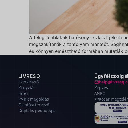
A felugró ablakok hatékony eszközt jelentene
megszakítanák a tanfolyam menetét. Segíthet
és könnyen emészthető formában mutatják b
LIVRESQ
Ügyfélszolgá
Szerkesztő
help@livresq.
Könyvtár
Képzés
Hírek
ANPC
PNRR megoldás
Kosár megteki
Oktatási tervező
Digitális pedagógia