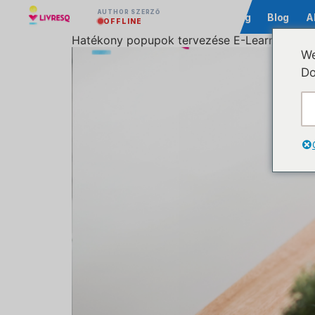
AUTHOR SZERZŐ
Közösség
Blog
A
OFFLINE
Hatékony popupok tervezése E-Learning kurzu
We
Do