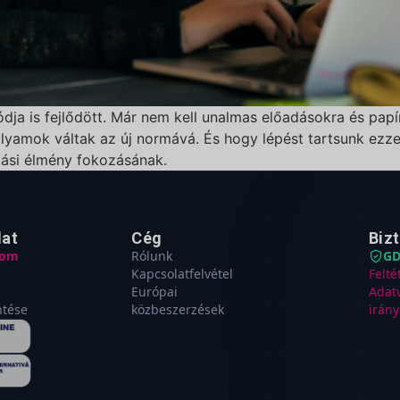
ódja is fejlődött. Már nem kell unalmas előadásokra és pap
lyamok váltak az új normává. És hogy lépést tartsunk ezzel
lási élmény fokozásának.
lat
Cég
Biz
com
Rólunk
GD
Kapcsolatfelvétel
Felté
Európai
Adat
ntése
közbeszerzések
irány