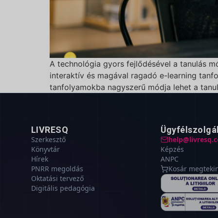
A technológia gyors fejlődésével a tanulás m
interaktív és magával ragadó e-learning tanfo
tanfolyamokba nagyszerű módja lehet a tanu
LIVRESQ
Ügyfélszolgá
Szerkesztő
help@livresq.
Könyvtár
Képzés
Hírek
ANPC
PNRR megoldás
Kosár megteki
Oktatási tervező
Digitális pedagógia