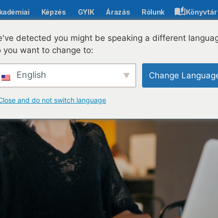
kadémiai
Képzés
GYIK
Árazás
Rólunk
Könyvtár
 lebilincselő tanulási élmény érdekében?
've detected you might be speaking a different langua
 you want to change to:
English
Change Languag
Close and do not switch language