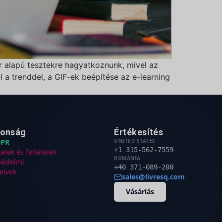
ír alapú tesztekre hagyatkoznunk, mivel az
 a trenddel, a GIF-ek beépítése az e-learning
tonság
Értékesítés
PR
UNITED STATES
+1 315-562-7559
telek és feltételek
ROMÁNIA
védelmi
+40 371-089-200
elvek
sales@livresq.com
Vásárlás