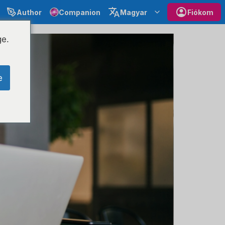
Author
Companion
Magyar
Fiókom
ge.
e