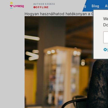
AUTHOR SZERZŐ
Közösség
Blog
A
OFFLINE
Hogyan használhatod hatékonyan a GIF-eket a
We
Do