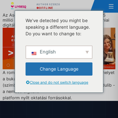
AUTHOR SZERZŐ
OFFLINE
Az Ascendia (az LIVRESQ fejlesztője) több mint 3,5
millió euró értékű Edulib-szerződést nyert a romániai
We've detected you might be
digitális oktatás forradalmasítása érdekében
speaking a different language.
Do you want to change to:
English
Change Language
A romániai e-learning vállalat, az Ascendia S.A., amelyet
a bukaresti tőzsdén jegyeznek.
Close and do not switch language
(szimbólum ASC), bejelenti, hogy megnyerte az Edulib -
a nemzeti digitális
platform nyílt oktatási forrásokkal.