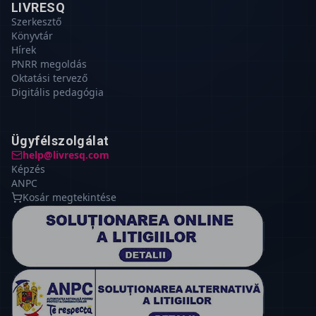
LIVRESQ
Szerkesztő
Könyvtár
Hírek
PNRR megoldás
Oktatási tervező
Digitális pedagógia
Ügyfélszolgálat
help@livresq.com
Képzés
ANPC
Kosár megtekintése