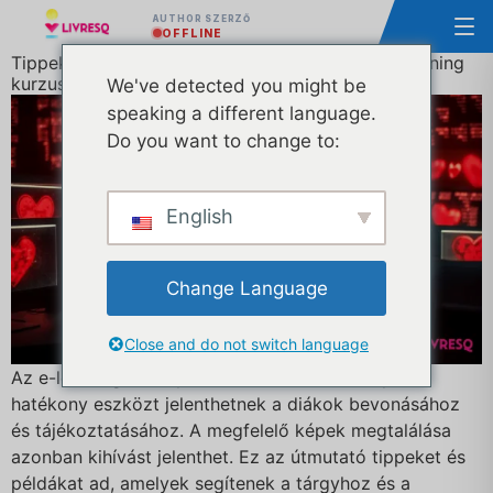
AUTHOR SZERZŐ
OFFLINE
Tippek a legjobb képek megtalálásához az e-Learning
kurzushoz
We've detected you might be
speaking a different language.
Do you want to change to:
English
Change Language
Close and do not switch language
Az e-learning tanfolyam létrehozásakor a képek
hatékony eszközt jelenthetnek a diákok bevonásához
és tájékoztatásához. A megfelelő képek megtalálása
azonban kihívást jelenthet. Ez az útmutató tippeket és
példákat ad, amelyek segítenek a tárgyhoz és a