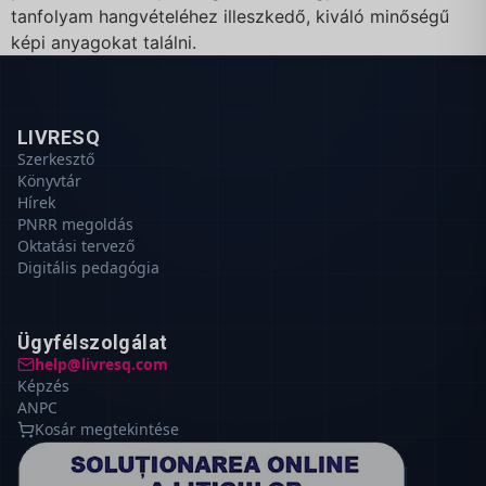
tanfolyam hangvételéhez illeszkedő, kiváló minőségű
képi anyagokat találni.
LIVRESQ
Szerkesztő
Könyvtár
Hírek
PNRR megoldás
Oktatási tervező
Digitális pedagógia
Ügyfélszolgálat
help@livresq.com
Képzés
ANPC
Kosár megtekintése