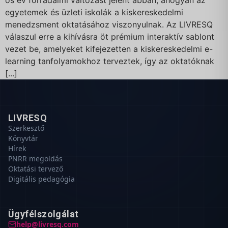
ös év forradalmi változást jelent abban, ahogyan az
egyetemek és üzleti iskolák a kiskereskedelmi
menedzsment oktatásához viszonyulnak. Az LIVRESQ
válaszul erre a kihívásra öt prémium interaktív sablont
vezet be, amelyeket kifejezetten a kiskereskedelmi e-
learning tanfolyamokhoz terveztek, így az oktatóknak
[...]
LIVRESQ
Szerkesztő
Könyvtár
Hírek
PNRR megoldás
Oktatási tervező
Digitális pedagógia
Ügyfélszolgálat
help@livresq.com