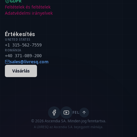
GDPR
Feltételek és feltételek
Adatvédelmi irányelvek
Értékesítés
UNITED STATES
+1 315-562-7559
ROMÁNIA
+40 371-089-200
sales@livresq.com
Vásárlás
FEL
© 2026 Ascendia SA.
Minden jog fenntartva.
A LIVRESQ az Ascendia S.A. bejegyzett márkája.