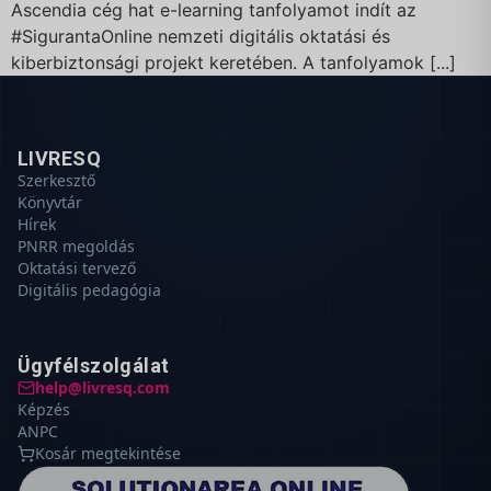
Ascendia cég hat e-learning tanfolyamot indít az
#SigurantaOnline nemzeti digitális oktatási és
kiberbiztonsági projekt keretében. A tanfolyamok [...]
LIVRESQ
Szerkesztő
Könyvtár
Hírek
PNRR megoldás
Oktatási tervező
Digitális pedagógia
Ügyfélszolgálat
help@livresq.com
Képzés
ANPC
Kosár megtekintése