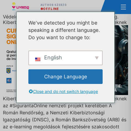
AUTHOR SZERZŐ
OFFLINE
Védelem az oktatáson keresztül: digitális biztonság.
Kiberbiztonsági tanfolyamok diákoknak és felnőtteknek
We've detected you might be
speaking a different language.
Do you want to change to:
English
Change Language
Close and do not switch language
Kiberbiztonsági tanfolyamok diákoknak és felnőtteknek
az #SigurantaOnline nemzeti projekt keretében A
Román Rendőrség, a Nemzeti Kiberbiztonsági
Igazgatóság (DNSC), a Román Bankszövetség (ARB) és
az e-learning megoldások fejlesztésére szakosodott