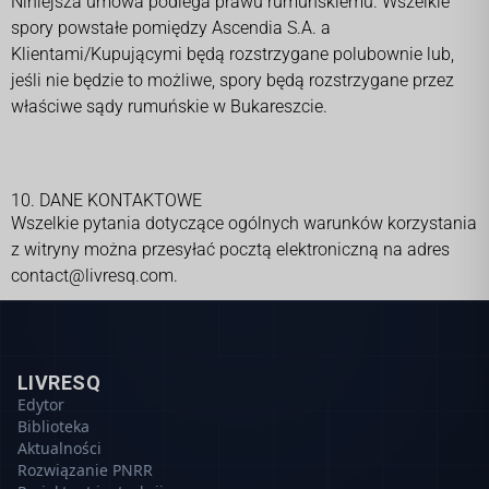
Niniejsza umowa podlega prawu rumuńskiemu. Wszelkie
spory powstałe pomiędzy Ascendia S.A. a
Klientami/Kupującymi będą rozstrzygane polubownie lub,
jeśli nie będzie to możliwe, spory będą rozstrzygane przez
właściwe sądy rumuńskie w Bukareszcie.
10. DANE KONTAKTOWE
Wszelkie pytania dotyczące ogólnych warunków korzystania
z witryny można przesyłać pocztą elektroniczną na adres
contact@livresq.com
.
LIVRESQ
Edytor
Biblioteka
Aktualności
Rozwiązanie PNRR