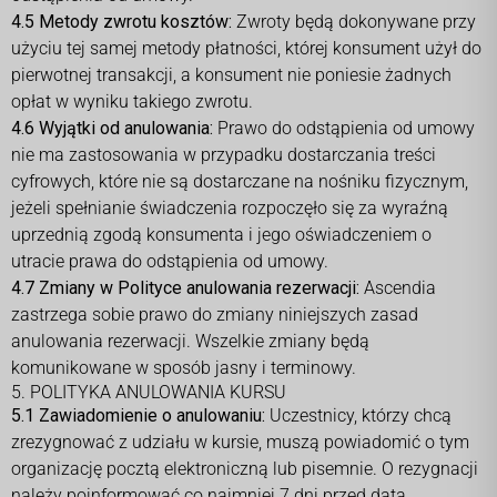
4.5 Metody zwrotu kosztów:
Zwroty będą dokonywane przy
użyciu tej samej metody płatności, której konsument użył do
pierwotnej transakcji, a konsument nie poniesie żadnych
opłat w wyniku takiego zwrotu.
4.6 Wyjątki od anulowania:
Prawo do odstąpienia od umowy
nie ma zastosowania w przypadku dostarczania treści
cyfrowych, które nie są dostarczane na nośniku fizycznym,
jeżeli spełnianie świadczenia rozpoczęło się za wyraźną
uprzednią zgodą konsumenta i jego oświadczeniem o
utracie prawa do odstąpienia od umowy.
4.7 Zmiany w Polityce anulowania rezerwacji:
Ascendia
zastrzega sobie prawo do zmiany niniejszych zasad
anulowania rezerwacji. Wszelkie zmiany będą
komunikowane w sposób jasny i terminowy.
5. POLITYKA ANULOWANIA KURSU
5.1 Zawiadomienie o anulowaniu:
Uczestnicy, którzy chcą
zrezygnować z udziału w kursie, muszą powiadomić o tym
organizację pocztą elektroniczną lub pisemnie. O rezygnacji
należy poinformować co najmniej 7 dni przed datą