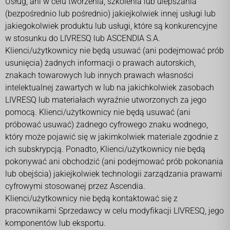
Usług, ani w celu tworzenia, szkolenia lub ulepszania
(bezpośrednio lub pośrednio) jakiejkolwiek innej usługi lub
jakiegokolwiek produktu lub usługi, które są konkurencyjne
w stosunku do LIVRESQ lub ASCENDIA S.A.
Klienci/użytkownicy nie będą usuwać (ani podejmować prób
usunięcia) żadnych informacji o prawach autorskich,
znakach towarowych lub innych prawach własności
intelektualnej zawartych w lub na jakichkolwiek zasobach
LIVRESQ lub materiałach wyraźnie utworzonych za jego
pomocą. Klienci/użytkownicy nie będą usuwać (ani
próbować usuwać) żadnego cyfrowego znaku wodnego,
który może pojawić się w jakimkolwiek materiale zgodnie z
ich subskrypcją. Ponadto, Klienci/użytkownicy nie będą
pokonywać ani obchodzić (ani podejmować prób pokonania
lub obejścia) jakiejkolwiek technologii zarządzania prawami
cyfrowymi stosowanej przez Ascendia.
Klienci/użytkownicy nie będą kontaktować się z
pracownikami Sprzedawcy w celu modyfikacji LIVRESQ, jego
komponentów lub eksportu.