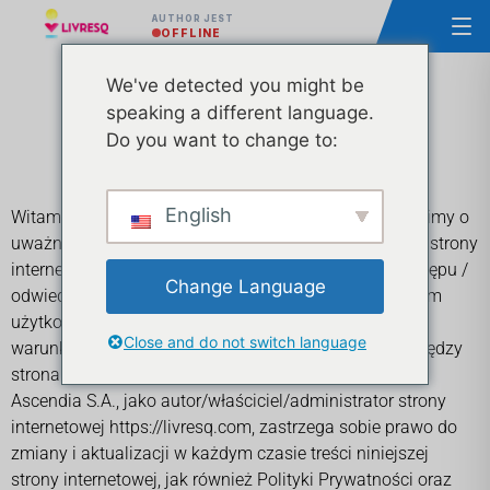
AUTHOR JEST
OFFLINE
We've detected you might be
Zasady i warunki
speaking a different language.
Do you want to change to:
English
Witamy w
https://livresq.com
strona internetowa. Prosimy o
uważne zapoznanie się z warunkami korzystania z tej strony
internetowej przedstawionymi poniżej. Uzyskanie dostępu /
Change Language
odwiedzenie tej witryny internetowej podlega warunkom
użytkowania, co oznacza wyraźną akceptację tych
Close and do not switch language
warunków i stanowi całość porozumienia (umowy) między
stronami.
Ascendia S.A., jako autor/właściciel/administrator strony
internetowej
https://livresq.com
, zastrzega sobie prawo do
zmiany i aktualizacji w każdym czasie treści niniejszej
strony internetowej, jak również Polityki Prywatności oraz