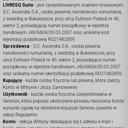
LIVRESQ Suite
- jest zarejestrowanym znakiem towarowym
S.C. Ascendia S.A., osoby prawnej narodowości rumuńskiej,
z siedzibą w Bukareszcie, przy ulicy Eufrosin Potecă nr 40,
sektor 2, posiadającej numer porządkowy w rejestrze
handlowym J40/6604/30.03.2007 oraz unikalny kod
rejestracji podatkowej RO21482859.
Sprzedawca
- S.C. Ascendia S.A., osoba prawna
narodowości rumuńskiej, z siedzibą w Bukareszcie, przy
ulicy Eufrosin Potecă nr 40, sektor 2, posiadająca numer
porządkowy w rejestrze handlowym J40/6604/30.03.2007
oraz unikalny numer identyfikacji podatkowej RO21482859.
Kupujący
- każda osoba fizyczna lub prawna, która założy
Konto w Witrynie i złoży Zamówienie.
Użytkownik
- każda osoba fizyczna zarejestrowana w
Serwisie, która poprzez ukończenie procesu tworzenia Konta
wyraziła zgodę na określone klauzule Serwisu zawarte w
sekcji Regulamin.
Konto
- sekcja Witryny składająca się z adresu e-mail i