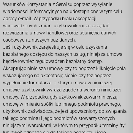
Warunków Korzystania z Serwisu poprzez wysyłanie
wiadomości informacyjnych na udostępnione w tym celu
adresy e-mail. W przypadku braku akceptacji
wprowadzonych zmian, użytkownik może zażądać
rozwiązania umowy handlowej oraz usunięcia danych
osobowych z naszych baz danych.
Jeśli użytkownik zarejestruje się w celu uzyskania
bezpłatnego dostępu do naszych usług, niniejsza umowa
będzie również regulować ten bezpłatny dostęp.
Akceptując niniejszą umowę, czy to poprzez kliknięcie pola
wskazującego na akceptację siebie, czy też poprzez
wypełnienie formularza, o którym mowa w niniejszej
umowie, użytkownik wyraża zgodę na warunki niniejszej
umowy. W przypadku, gdy użytkownik zawarł niniejszą
umowę w imieniu spółki lub innego podmiotu prawnego,
użytkownik zaświadcza, że jest upoważniony do związania
takiego podmiotu i jego podmiotów stowarzyszonych
niniejszymi warunkami, w którym to przypadku terminy "ty"
lub "twój" odnoszą się do takiego podmiotu i jego