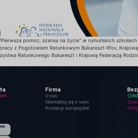
"Pierwsza pomoc, szansa na życie" w rumuńskich szkołach
łpracy z Pogotowiem Ratunkowym Bukareszt-Ilfov, Krajo
ystwa Ratunkowego Bukareszt i Krajową Federacją Rodzi
nta
Firma
Bez
com
O nas
R
Skontaktuj się z nami
Zasa
Przetargi europejskie
Polit