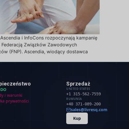
 Ascendia i InfoCons rozpoczynają kampanię
wą Federacją Związków Zawodowych
ców (FNP). Ascendia, wiodący dostawca
pieczeństwo
Sprzedaż
ODO
UNITED STATES
+1 315-562-7559
dy i warunki
RUMUNIA
yka prywatności
+40 371-089-200
sales@livresq.com
Kup