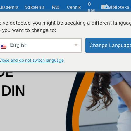
O
Akademia
Szkolenia
FAQ
Cennik
Biblioteka
nas
"Pierwsza pomoc, szansa na życie" w rumuńskich szkołach
've detected you might be speaking a different langua
 you want to change to:
English
Change Languag
Close and do not switch language