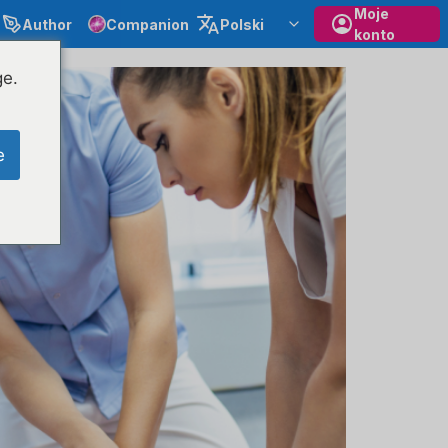
Moje
Author
Companion
Polski
konto
ge.
e