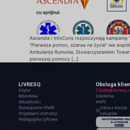
Ascendia i InfoCons rozpoczynają kampanię 
"Pierwsza pomoc, szansa na życie" we wspó
Ambulanța Rumunia, Stowarzyszeniem Towarz
pierwszej pomocy [...]
LIVRESQ
Obsługa klie
Edytor
help@livresq.
Biblioteka
Szkolenia
Aktualności
ANPC
Rozwiązanie PNRR
Zobacz koszyk
Projektant instrukcji
zakupów
Pedagogika cyfrowa