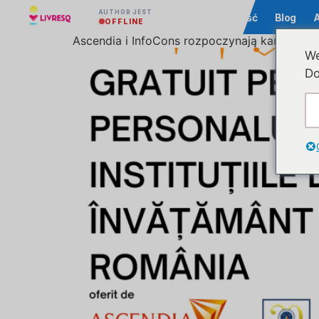
AUTHOR JEST
Społeczność
Blog
OFFLINE
Ascendia i InfoCons rozpoczynają kampanię 
We
Do