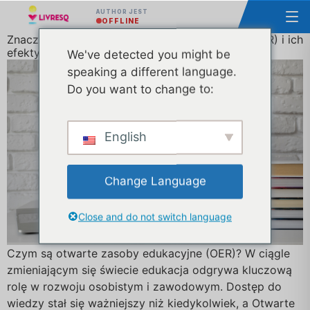
AUTHOR JEST
OFFLINE
Znaczenie otwartych zasobów edukacyjnych (OER) i ich
efektywne wykorzystanie
We've detected you might be
speaking a different language.
Do you want to change to:
English
Change Language
Close and do not switch language
Czym są otwarte zasoby edukacyjne (OER)? W ciągle
zmieniającym się świecie edukacja odgrywa kluczową
rolę w rozwoju osobistym i zawodowym. Dostęp do
wiedzy stał się ważniejszy niż kiedykolwiek, a Otwarte