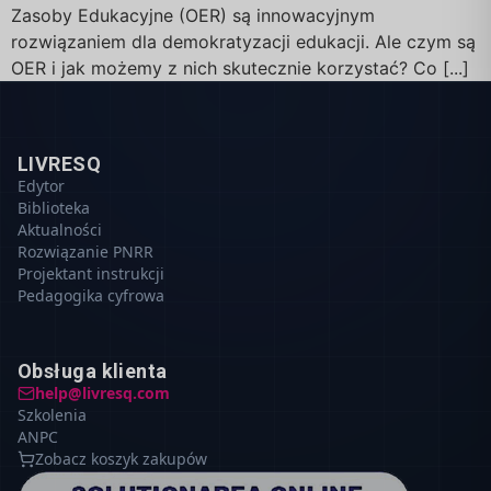
Zasoby Edukacyjne (OER) są innowacyjnym
rozwiązaniem dla demokratyzacji edukacji. Ale czym są
OER i jak możemy z nich skutecznie korzystać? Co [...]
LIVRESQ
Edytor
Biblioteka
Aktualności
Rozwiązanie PNRR
Projektant instrukcji
Pedagogika cyfrowa
Obsługa klienta
help@livresq.com
Szkolenia
ANPC
Zobacz koszyk zakupów