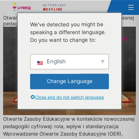
AUTHOR JEST
OFFLINE
Otwarte zasoby edukacyjne w kontekście nowoczesnej
pedagogiki cyfrowej: rola, wpływ i standaryzacja
We've detected you might be
speaking a different language.
Do you want to change to:
English
Change Language
Close and do not switch language
Otwarte Zasoby Edukacyjne w kontekście nowoczesnej
pedagogiki cyfrowej: rola, wpływ i standaryzacja
Wprowadzenie Otwarte Zasoby Edukacyjne (OER),