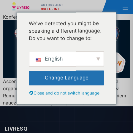
AUTHOR JEST
OFFLINE
Konferencja eLearning Rumunia - 2 edycja
We've detected you might be
speaking a different language.
Do you want to change to:
English
Change Language
Ascendia S.A., we współpracy z Microsoft Romania,
organizuje największe wydarzenie e-learningowe w
Close and do not switch language
Rumunii, cieszące się maksymalnym zainteresowaniem
nauczycieli z uniwersytetów, szkół średnich i firm.
LIVRESQ