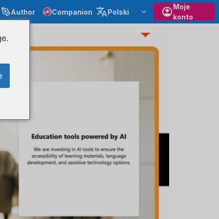
Moje
Author
Companion
Polski
konto
ge.
e