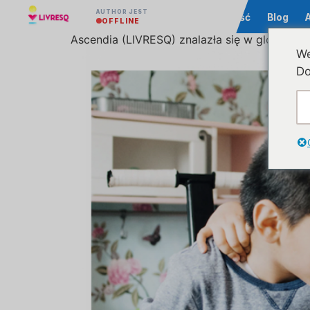
AUTHOR JEST
Społeczność
Blog
OFFLINE
Ascendia (LIVRESQ) znalazła się w globalnej g
We
Do