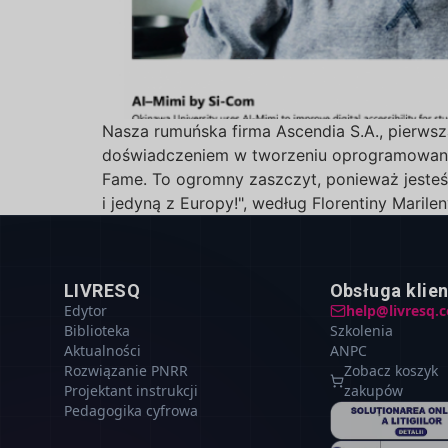
Nasza rumuńska firma Ascendia S.A., pierws
doświadczeniem w tworzeniu oprogramowania e
Fame. To ogromny zaszczyt, ponieważ jesteśm
i jedyną z Europy!", według Florentiny Marile
LIVRESQ
Obsługa klie
Edytor
help@livresq.
Biblioteka
Szkolenia
Aktualności
ANPC
Rozwiązanie PNRR
Zobacz koszyk
Projektant instrukcji
zakupów
Pedagogika cyfrowa