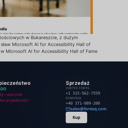
rtościowych w Bukareszcie, z dużym
aw Microsoft AI for Accessibility Hall of
Microsoft AI for Accessibility Hall of Fame
pieczeństwo
Sprzedaż
ODO
UNITED STATES
+1 315-562-7559
dy i warunki
RUMUNIA
yka prywatności
+40 371-089-200
sales@livresq.com
Kup