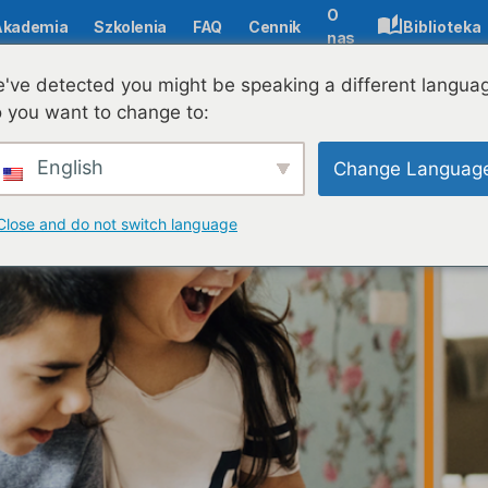
O
Akademia
Szkolenia
FAQ
Cennik
Biblioteka
nas
alerii sław Microsoft AI for Accessibility Hall of Fame
've detected you might be speaking a different langua
 you want to change to:
English
Change Languag
Close and do not switch language