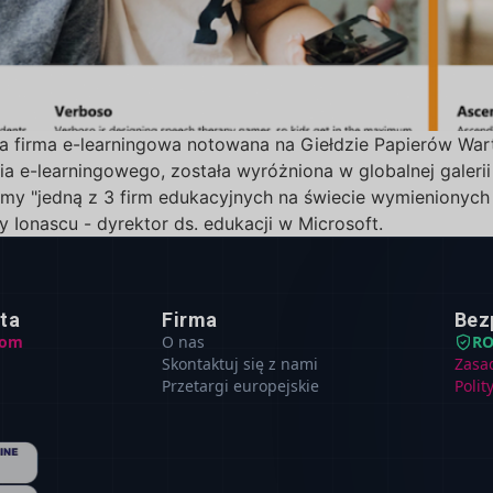
za firma e-learningowa notowana na Giełdzie Papierów Wa
-learningowego, została wyróżniona w globalnej galerii sł
y "jedną z 3 firm edukacyjnych na świecie wymienionych w 
ny Ionascu - dyrektor ds. edukacji w Microsoft.
nta
Firma
Bez
com
O nas
R
Skontaktuj się z nami
Zasa
Przetargi europejskie
Polit