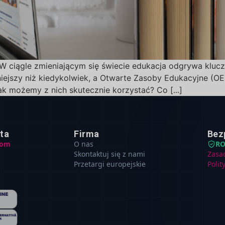
 ciągle zmieniającym się świecie edukacja odgrywa klucz
ejszy niż kiedykolwiek, a Otwarte Zasoby Edukacyjne (O
ak możemy z nich skutecznie korzystać? Co [...]
nta
Firma
Bez
com
O nas
R
Skontaktuj się z nami
Zasa
Przetargi europejskie
Polit