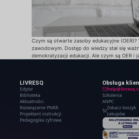
Czym są otwarte zasoby edukacyjne (OER)? W
zawodowym. Dostęp do wiedzy stał się ważni
demokratyzacji edukacji. Ale czym są OER i j
LIVRESQ
Obsługa klie
Edytor
help@livresq.
Biblioteka
Szkolenia
Aktualności
ANPC
Rozwiązanie PNRR
Zobacz koszyk
Projektant instrukcji
zakupów
Pedagogika cyfrowa