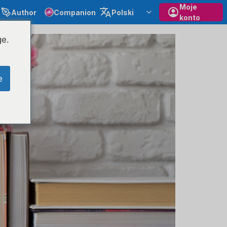
Moje
Author
Companion
Polski
konto
ge.
e