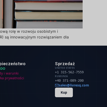
ową rolę w rozwoju osobistym i
ER) są innowacyjnym rozwiązaniem dla
pieczeństwo
Sprzedaż
ODO
UNITED STATES
+1 315-562-7559
dy i warunki
RUMUNIA
yka prywatności
+40 371-089-200
sales@livresq.com
Kup