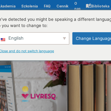
O
Akademia
Szkolenia
FAQ
Cennik
Biblioteka
nas
(OER) i ich efektywne wykorzystanie
've detected you might be speaking a different langua
 you want to change to:
English
Change Languag
Close and do not switch language