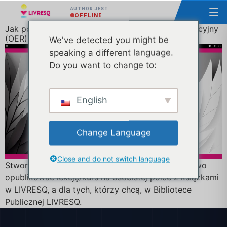
AUTHOR JEST
OFFLINE
Jak poprawnie opublikować otwarty zasób edukacyjny
(OER) w LIVRESQ?
We've detected you might be
speaking a different language.
Do you want to change to:
English
Change Language
Close and do not switch language
Stworzyliśmy krótki materiał, który pomoże ci łatwo
opublikować lekcję/kurs na osobistej półce z książkami
w LIVRESQ, a dla tych, którzy chcą, w Bibliotece
Publicznej LIVRESQ.