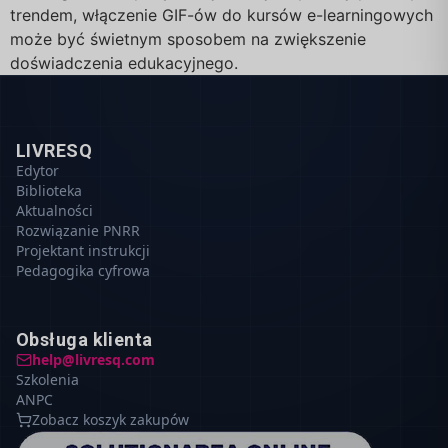
trendem, włączenie GIF-ów do kursów e-learningowych
może być świetnym sposobem na zwiększenie
doświadczenia edukacyjnego.
LIVRESQ
Edytor
Biblioteka
Aktualności
Rozwiązanie PNRR
Projektant instrukcji
Pedagogika cyfrowa
Obsługa klienta
help@livresq.com
Szkolenia
ANPC
Zobacz koszyk zakupów