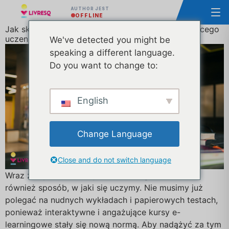
AUTHOR JEST
OFFLINE
Jak skutecznie wykorzystywać GIF-y do angażującego
uczenia się?
We've detected you might be
speaking a different language.
Do you want to change to:
English
Change Language
Close and do not switch language
Wraz z szybkim rozwojem technologii ewoluował
również sposób, w jaki się uczymy. Nie musimy już
polegać na nudnych wykładach i papierowych testach,
ponieważ interaktywne i angażujące kursy e-
learningowe stały się nową normą. Aby nadążyć za tym