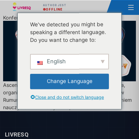
AUTHOR JEST
OFFLINE
Konferencja eLearning Rumunia - 2 edycja
We've detected you might be
speaking a different language.
Do you want to change to:
English
Change Language
Ascendia S.A., we współpracy z Microsoft Romania,
organizuje największe wydarzenie e-learningowe w
Close and do not switch language
Rumunii, cieszące się maksymalnym zainteresowaniem
nauczycieli z uniwersytetów, szkół średnich i firm.
LIVRESQ