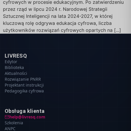
cyfrowych w procesie edukacyjnym. Po zatwierdzeniu
przez rząd w lipcu 2024 r. Narodowej Strategii
Sztucznej Inteligencji na lata 2024-2027, w której
kluczową rolę odgrywa edukacja cyfrowa, liczba
użytkowników rozwiązań cyfrowych opartych na [...]
LIVRESQ
Edytor
Biblioteka
Aktualności
Rozwiązanie PNRR
Projektant instrukcji
Pedagogika cyfrowa
Obsługa klienta
help@livresq.com
Szkolenia
ANPC