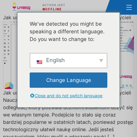
AUTHOR JEST
OFFLINE
Jak uczyć asynchronicznie: przewodnik dla nauczycieli
We've detected you might be
speaking a different language.
Do you want to change to:
English
Change Language
Jak uczyć asynchronicznie: przewodnik dla nauczycieli
Close and do not switch language
Nauczanie asynchroniczne to rodzaj nauczania na
odległość, który pozwala uczniom/studentom uczyć się
we własnym tempie. Podejście to stało się coraz
bardziej popularne w ostatnich latach, ponieważ postęp
technologiczny ułatwił naukę online. Jeśli jesteś
nauczycielem, który myśli o włączeniu nauki [...]