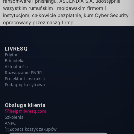
ransomware i phishingu, ASCENDIA S.A. udostępnia
wszystkim rumuńskim i mołdawskim firmom i
instytucjom, całkowicie bezpłatnie, kurs Cyber Security
opracowany przez naszą firmę.
LIVRESQ
Edytor
Biblioteka
Aktualności
Rozwiązanie PNRR
Projektant instrukcji
Pedagogika cyfrowa
Obsługa klienta
help@livresq.com
Szkolenia
ANPC
Zobacz koszyk zakupów